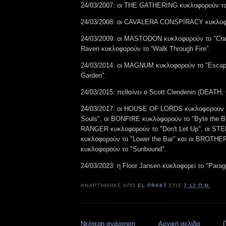
24/03/2007: οι THE GATHERING κυκλοφορούν το 
24/03/2008: οι CAVALERA CONSPIRACY κυκλοφορο
24/03/2009: οι MASTODON κυκλοφορούν το "Crac
Raven κυκλοφορούν το “Walk Through Fire”.‬
24/03/2014: οι MAGNUM κυκλοφορούν το "Esca
Garden".
24/03/2015: πεθαίνει ο Scott Clendenin (DEAT
24/03/2017: οι HOUSE OF LORDS κυκλοφορούν το
Souls", οι BONFIRE κυκλοφορούν το "Byte the Bu
RANGER κυκλοφορούν το "Don't Let Up", οι S
κυκλοφορούν το "Lower the Bar" και οι BROTH
κυκλοφορούν το "Sunbound".
24/03/2023: η Floor Jansen κυκλοφορεί το "Parag
ΑΝΑΡΤΉΘΗΚΕ ΑΠΌ
EL PRAKT
ΣΤΙΣ
7:12 Π.Μ.
Νεότερη ανάρτηση
Αρχική σελίδα