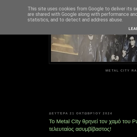
This site uses cookies from Google to deliver its s
are shared with Google along with performance and 
ME
statistics, and to detect and address abuse.
LEA
METAL CITY RA
ΔΕΥΤΈΡΑ 21 ΟΚΤΩΒΡΊΟΥ 2024
To Metal City θρηνεί τον χαμό του P
τελευταίος ασυμβίβαστος!