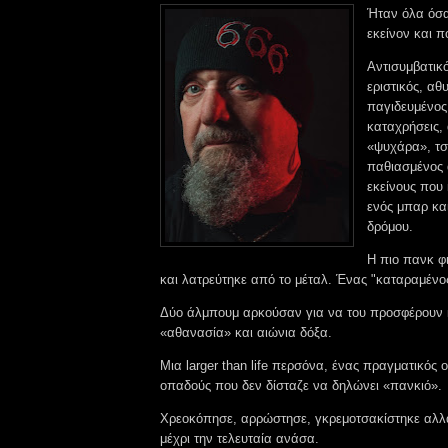
Ήταν όλα όσα
εκείνον και 
Αντισυμβατικό
εριστικός, αθ
παγιδευμένος
καταχρήσεις,
«ψυχάρα», τ
παθιασμένος
εκείνους που
ενός μπαρ και
δρόμου.
Η πιο πανκ φ
και λατρεύτηκε από το μέταλ. Ένας "καταραμένο
Δύο άλμπουμ αρκούσαν για να του προσφέρουν 
«αθανασία» και αιώνια δόξα.
Μια larger than life περσόνα, ένας πραγματικός
οπαδούς που δεν δίσταζε να δηλώνει «πανκιό».
Χρεοκόπησε, αρρώστησε, γκρεμοτσακίστηκε αλλά
μέχρι την τελευταία ανάσα.