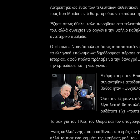
Λατρεύτηκε ως ένας των τελευταίων αυθεντικώ
τους Iron Maiden ενώ θα μπορούσε να «πιάσει τ
Έζησε όπως ήθελε, ταλαιπωρήθηκε στα τελευταία
του, αλλά συνέχισε να οργώνει την υφήλιο καθη
αναπηρικό αμαξίδιο.
Ο «Παύλος Ντιανόπουλος» όπως αυτασαρκάζοντα
τα ελληνικά επώνυμα-«σιδηρόδρομος» πέρασε σ
ιστορίας, αφού πρώτα πρόλαβε να την ξαναγράψ
την εμπεδώσει και η νέα γενιά.
Ακόμη και με τον Bru
συναντήθηκε αποδει
βάθος ήταν «ψυχούλ
Όσοι τον έζησαν από
λίγα λεπτά θα αντιλ
ουδέποτε είχε «τουπ
Το σοκ για τον Ηλία, τον Θωμά και τον υπογράφω
Ένας καλλιτέχνης που ο καθένας από εμάς τον β
αλλά ταύτισε ένα κομμάτι της εφηβείας μαζί του.