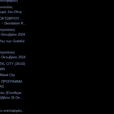
γεννήθηκαν)
συναυλίες
ωρίς Jon Oliva;
ΟΚΤΩΒΡΙΟΥ ...
 ~ Desolation R...
 προτάσεις
 Οκτωβρίου 2024
Λες των Grateful
 προτάσεις
6 Οκτωβρίου 2024
AL CITY (26/10)
ηψη
Metal City
Ο ΠΡΟΓΡΑΜΜΑ
ΑΣ
νίες (Ελεύθερα
άββατο 26 Οκ...
ες κυκλοφορίες...