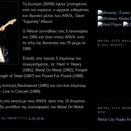
Τη Δευτέρα (30/09) έφυγε χτυπημένος
από τον καρκίνο, ο αρχικός κιθαρίστας
και ιδρυτικό μέλος των ANVIL, Dave
“Squirrely” Allison.
Ο Allison γεννήθηκε στις 5 Ιανουαρίου
του 1956 και ήταν στους ANVIL από
METAL CITY BAL
τα τέλη της δεκαετίας του 70 μέχρι το
& ALL NIGHT)
1989.
Έπαιξε στα πρώτα 5 άλμπουμ του
συγκροτήματος, τα: Hard ‘n’ Heavy
(1981), Metal On Metal (1982), Forged
rength of Steel (1987) και Pound For Pound (1988).
η συλλογή Backwaxed (1985) και στο live άλμπουμ
– Live in Concert (1989).
η στη σκηνή με τους ANVIL ήταν στις 15 Απριλίου
35α γενέθλια της κυκλοφορίας του Metal On Metal.
METAL CITY RAD
APP
Ό
EL PRAKT
ΣΤΙΣ
5:34 Μ.Μ.
Metal City Radio A