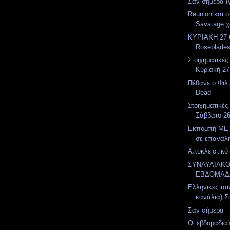
Σαν σήμερα (
Reunion και 
Savatage χ
ΚΥΡΙΑΚΗ 27 
Roseblades
Στοιχηματικές
Κυριακή 27
Πέθανε ο Φιλ 
Dead
Στοιχηματικές
Σάββατο 2
Εκπομπή MET
σε επανάλ
Αποκλειστικό 
ΣΥΝΑΥΛΙΑΚ
ΕΒΔΟΜΑΔ
Ελληνικές ται
κανάλια) Σ
Σαν σήμερα
Οι εβδομαδιαί