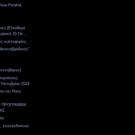
shua Perahia
νίες (Ελεύθερα
υριακή 20 Οκ...
ες κυκλοφορίες...
χθεσινοβραδυνές"
γεννήθηκαν)
 προτάσεις
 Οκτωβρίου 2024
για τον Russ
Ο ΠΡΟΓΡΑΜΜΑ
ΑΣ
έα
t, επανεκδόσεων