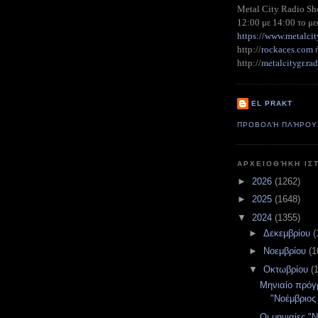
Metal City Radio S
12:00 με 14:00 το με
https://www.metalcit
http://
rockaces.com
metalcitygr.r
http://
EL PRAKT
ΠΡΟΒΟΛΉ ΠΛΉΡΟΥ
ΑΡΧΕΙΟΘΉΚΗ ΙΣ
►
2026
(1262)
►
2025
(1648)
▼
2024
(1355)
►
Δεκεμβρίου
(
►
Νοεμβρίου
(1
▼
Οκτωβρίου
(
Μηνιαίο πρό
"Νοέμβριος
Οι μηνιαίες "