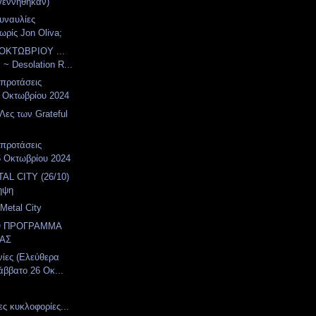
γεννήθηκαν)
συναυλίες
ωρίς Jon Oliva;
ΟΚΤΩΒΡΙΟΥ ...
 ~ Desolation R...
 προτάσεις
 Οκτωβρίου 2024
Λες των Grateful
 προτάσεις
6 Οκτωβρίου 2024
AL CITY (26/10)
ηψη
Metal City
Ο ΠΡΟΓΡΑΜΜΑ
ΑΣ
νίες (Ελεύθερα
άββατο 26 Οκ...
ες κυκλοφορίες...