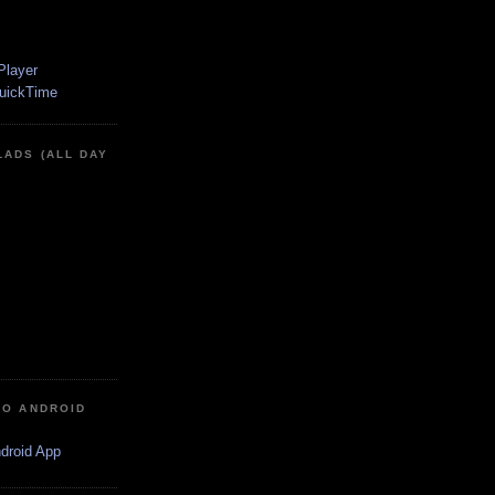
LADS (ALL DAY
IO ANDROID
ndroid App