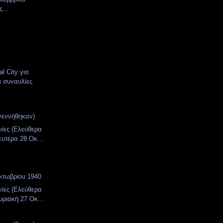
...
l City για
ι συναυλίες
γεννήθηκαν)
νίες (Ελεύθερα
ευτέρα 28 Οκ...
κτωβρίου 1940
νίες (Ελεύθερα
υριακή 27 Οκ...