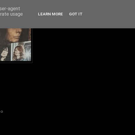
user-agent
erate usage
LEARN MORE
GOT IT
IO