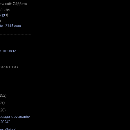
how κάθε Σάββατο
σημέρι
y.gr
ή
ή
adio12345.com
Σ ΠΡΟΦΊΛ
ΤΟΛΟΓΊΟΥ
152)
07)
120)
γραμμα συναυλιών
 2024"
Νοεμβρίου"