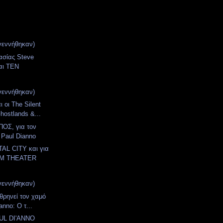
γεννήθηκαν)
ασίας Steve
αι TEN
γεννήθηκαν)
ι οι The Silent
hostlands &...
ΟΣ, για τον
 Paul Dianno
AL CITY και για
AM THEATER
γεννήθηκαν)
 θρηνεί τον χαμό
anno: Ο τ...
AUL DI'ANNO