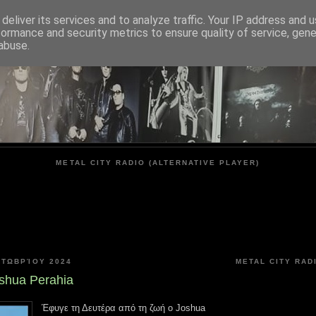
deliver its services and to analyze traffic. Your IP address and 
formance and security metrics to ensure quality of service, gen
METAL CITY
abuse.
METAL CITY RADIO (ALTERNATIVE PLAYER)
ΚΤΩΒΡΊΟΥ 2024
METAL CITY RAD
shua Perahia
Έφυγε τη Δευτέρα από τη ζωή ο Joshua