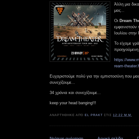
Άλλη μια δικ
μας...
Οι
Dream The
εμφανιστούν 
Ιουλίου στην
Το είχαμε γρά
προηγούμενη
https://www.m
ream-theater.
Ευχαριστούμε πολύ για την εμπιστοσύνη που μας 
συνεχίζουμε...
34 χρόνια και συνεχίζουμε...
keep your head banging!!!
ΑΝΑΡΤΉΘΗΚΕ ΑΠΌ
EL PRAKT
ΣΤΙΣ
12:22 Μ.Μ.
Νεότερη ανάρτηση
Αρχική σελίδα