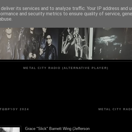
deliver its services and to analyze traffic. Your IP address and 
formance and security metrics to ensure quality of service, gen
METAL CITY
abuse.
METAL CITY RADIO (ALTERNATIVE PLAYER)
ΚΤΩΒΡΊΟΥ 2024
METAL CITY RAD
Grace "Slick" Barnett Wing (Jefferson