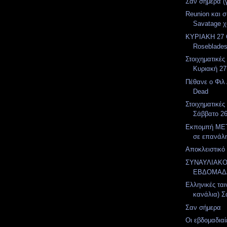
Σαν σήμερα (
Reunion και 
Savatage χ
ΚΥΡΙΑΚΗ 27 
Roseblades
Στοιχηματικές
Κυριακή 27
Πέθανε ο Φιλ 
Dead
Στοιχηματικές
Σάββατο 2
Εκπομπή MET
σε επανάλ
Αποκλειστικό 
ΣΥΝΑΥΛΙΑΚ
ΕΒΔΟΜΑΔ
Ελληνικές ται
κανάλια) Σ
Σαν σήμερα
Οι εβδομαδιαί