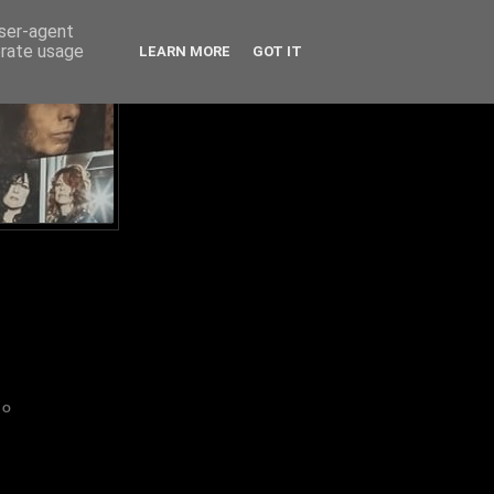
user-agent
erate usage
LEARN MORE
GOT IT
IO