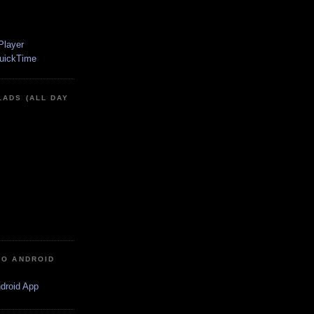
LADS (ALL DAY
IO ANDROID
ndroid App