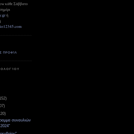
how κάθε Σάββατο
σημέρι
y.gr
ή
ή
adio12345.com
Σ ΠΡΟΦΊΛ
ΤΟΛΟΓΊΟΥ
152)
07)
120)
γραμμα συναυλιών
 2024"
Νοεμβρίου"