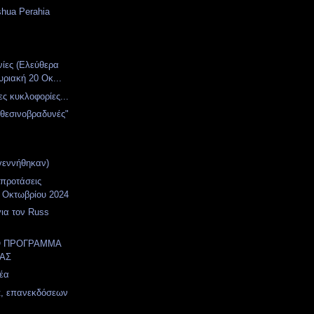
shua Perahia
νίες (Ελεύθερα
υριακή 20 Οκ...
ες κυκλοφορίες...
χθεσινοβραδυνές"
γεννήθηκαν)
 προτάσεις
 Οκτωβρίου 2024
για τον Russ
Ο ΠΡΟΓΡΑΜΜΑ
ΑΣ
έα
t, επανεκδόσεων