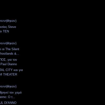
γεννήθηκαν)
ασίας Steve
αι TEN
γεννήθηκαν)
ι οι The Silent
hostlands &...
ΟΣ, για τον
 Paul Dianno
AL CITY και για
AM THEATER
γεννήθηκαν)
 θρηνεί τον χαμό
anno: Ο τ...
AUL DI'ANNO