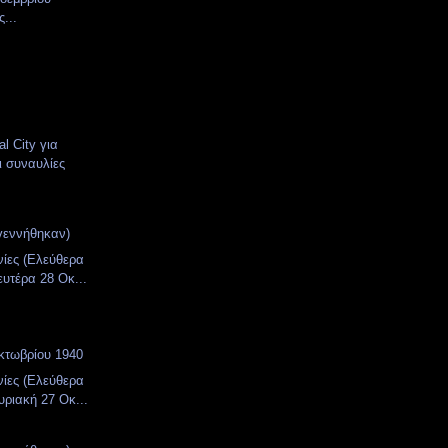
...
l City για
ι συναυλίες
γεννήθηκαν)
νίες (Ελεύθερα
ευτέρα 28 Οκ...
κτωβρίου 1940
νίες (Ελεύθερα
υριακή 27 Οκ...