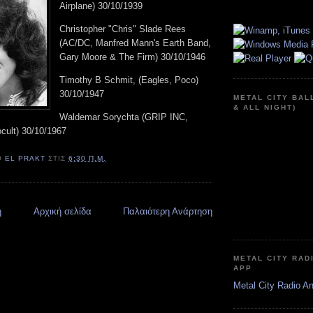
Airplane) 30/10/1939
Christopher "Chris" Slade Rees
(AC/DC, Manfred Mann's Earth Band,
Gary Moore & The Firm) 30/10/1946
Timothy B Schmit, (Eagles, Poco)
30/10/1947
METAL CITY BAL
& ALL NIGHT)
Waldemar Sorychta (GRIP INC,
ult) 30/10/1967
Ό
EL PRAKT
ΣΤΙΣ
6:30 Π.Μ.
η
Αρχική σελίδα
Παλαιότερη Ανάρτηση
METAL CITY RAD
APP
Metal City Radio A