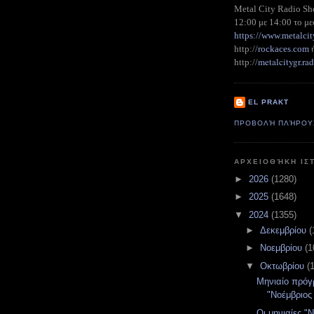
Metal City Radio S
12:00 με 14:00 το με
https://www.metalcit
http://
rockaces.com
metalcitygr.r
http://
EL PRAKT
ΠΡΟΒΟΛΉ ΠΛΉΡΟΥ
ΑΡΧΕΙΟΘΉΚΗ ΙΣ
►
2026
(1280)
►
2025
(1648)
▼
2024
(1355)
►
Δεκεμβρίου
(
►
Νοεμβρίου
(1
▼
Οκτωβρίου
(
Μηνιαίο πρό
"Νοέμβριος
Οι μηνιαίες "