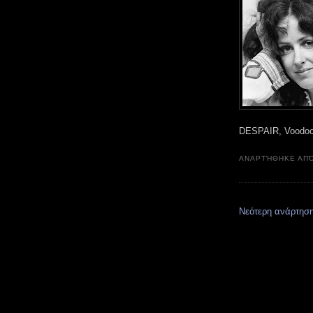
DESPAIR, Voodooc
ΑΝΑΡΤΉΘΗΚΕ ΑΠ
Νεότερη ανάρτησ