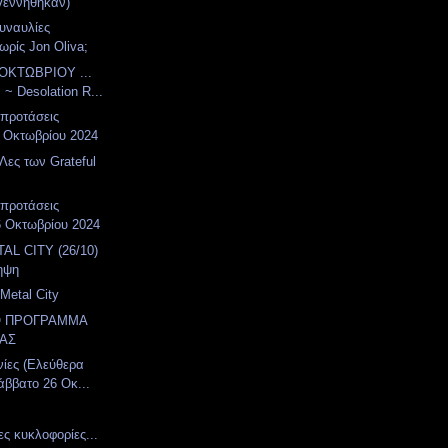
γεννήθηκαν)
συναυλίες
ωρίς Jon Oliva;
ΟΚΤΩΒΡΙΟΥ ...
 ~ Desolation R...
 προτάσεις
 Οκτωβρίου 2024
Λες των Grateful
 προτάσεις
6 Οκτωβρίου 2024
AL CITY (26/10)
ηψη
Metal City
Ο ΠΡΟΓΡΑΜΜΑ
ΑΣ
νίες (Ελεύθερα
άββατο 26 Οκ...
ες κυκλοφορίες...