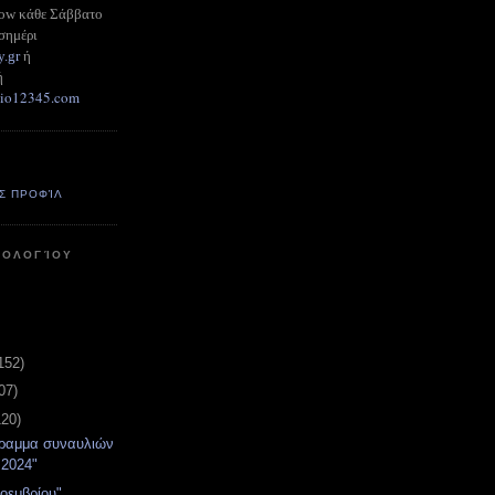
how κάθε Σάββατο
σημέρι
y.gr
ή
ή
adio12345.com
Σ ΠΡΟΦΊΛ
ΤΟΛΟΓΊΟΥ
152)
07)
120)
γραμμα συναυλιών
 2024"
Νοεμβρίου"