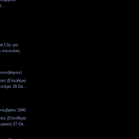
...
l City για
ι συναυλίες
γεννήθηκαν)
νίες (Ελεύθερα
ευτέρα 28 Οκ...
κτωβρίου 1940
νίες (Ελεύθερα
υριακή 27 Οκ...