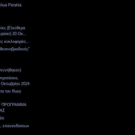
shua Perahia
νίες (Ελεύθερα
υριακή 20 Οκ...
ες κυκλοφορίες...
χθεσινοβραδυνές"
γεννήθηκαν)
 προτάσεις
 Οκτωβρίου 2024
για τον Russ
Ο ΠΡΟΓΡΑΜΜΑ
ΑΣ
έα
t, επανεκδόσεων