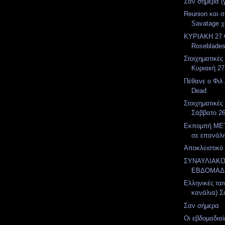
Σαν σήμερα (
Reunion και 
Savatage χ
ΚΥΡΙΑΚΗ 27 
Roseblades
Στοιχηματικές
Κυριακή 27
Πέθανε ο Φιλ 
Dead
Στοιχηματικές
Σάββατο 2
Εκπομπή MET
σε επανάλ
Αποκλειστικό 
ΣΥΝΑΥΛΙΑΚ
ΕΒΔΟΜΑΔ
Ελληνικές ται
κανάλια) Σ
Σαν σήμερα
Οι εβδομαδιαί