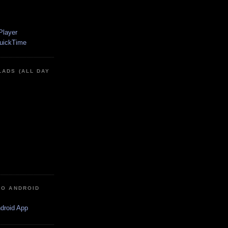
LADS (ALL DAY
IO ANDROID
ndroid App