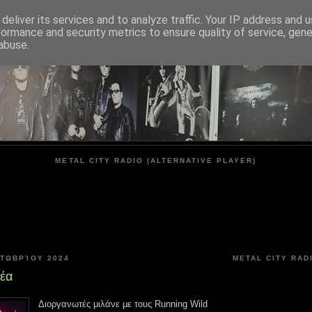
deliver its services and to analyze traffic. Your IP address and 
formance and security metrics to ensure quality of service, gen
METAL CITY
abuse.
METAL CITY RADIO (ALTERNATIVE PLAYER)
ΚΤΩΒΡΊΟΥ 2024
METAL CITY RAD
νέα
Διοργανωτές μιλάνε με τους Running Wild