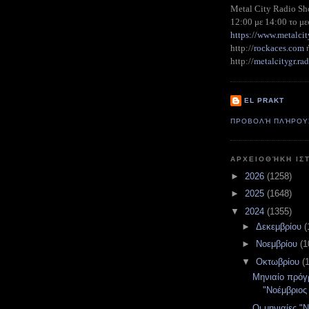
Metal City Radio S
12:00 με 14:00 το με
https://www.metalcit
http://
rockaces.com
metalcitygr.r
http://
EL PRAKT
ΠΡΟΒΟΛΉ ΠΛΉΡΟΥ
ΑΡΧΕΙΟΘΉΚΗ ΙΣ
►
2026
(1258)
►
2025
(1648)
▼
2024
(1355)
►
Δεκεμβρίου
(
►
Νοεμβρίου
(1
▼
Οκτωβρίου
(
Μηνιαίο πρό
"Νοέμβριος
Οι μηνιαίες "