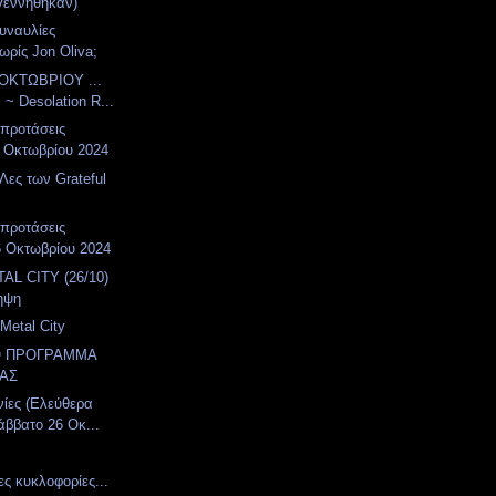
γεννήθηκαν)
συναυλίες
ωρίς Jon Oliva;
ΟΚΤΩΒΡΙΟΥ ...
 ~ Desolation R...
 προτάσεις
 Οκτωβρίου 2024
Λες των Grateful
 προτάσεις
6 Οκτωβρίου 2024
AL CITY (26/10)
ηψη
Metal City
Ο ΠΡΟΓΡΑΜΜΑ
ΑΣ
νίες (Ελεύθερα
άββατο 26 Οκ...
ες κυκλοφορίες...