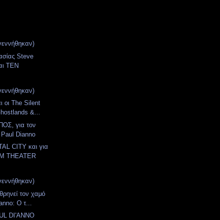
γεννήθηκαν)
ασίας Steve
αι TEN
γεννήθηκαν)
ι οι The Silent
hostlands &...
ΟΣ, για τον
 Paul Dianno
AL CITY και για
AM THEATER
γεννήθηκαν)
 θρηνεί τον χαμό
anno: Ο τ...
AUL DI'ANNO