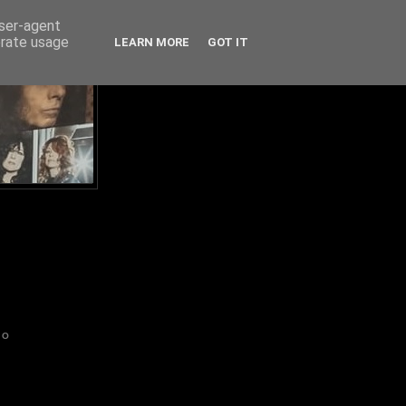
user-agent
erate usage
LEARN MORE
GOT IT
IO