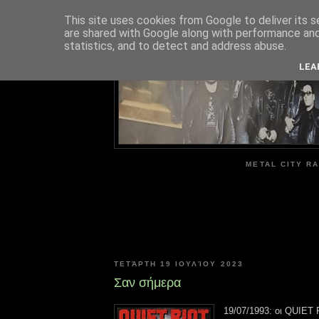
This site uses cookies from Google to deliver its s
are shared with Google along with performance and 
ME
statistics, and to detect and address abuse.
LEA
METAL CITY RA
ΤΕΤΆΡΤΗ 19 ΙΟΥΛΊΟΥ 2023
Σαν σήμερα
19/07/1993: οι QUIET