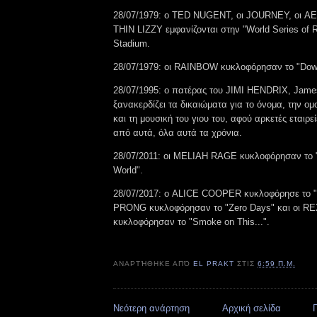
28/07/1979: ο TED NUGENT, οι JOURNEY, οι A
THIN LIZZY εμφανίζονται στην "World Series of 
Stadium.
28/07/1979: οι RAINBOW κυκλοφόρησαν το "Down
28/07/1995: ο πατέρας του JIMI HENDRIX, James
ξανακερδίζει τα δικαιώματα για το όνομα, την ομο
και τη μουσική του γιου του, αφού αρκετές εταιρε
από αυτά, όλα αυτά τα χρόνια.
28/07/2011: οι MELIAH RAGE κυκλοφόρησαν το 
World".
28/07/2017: ο ALICE COOPER κυκλοφόρησε το "P
PRONG κυκλοφόρησαν το "Zero Days" και οι 
κυκλοφόρησαν το "Smoke on This...".
ΑΝΑΡΤΉΘΗΚΕ ΑΠΌ
EL PRAKT
ΣΤΙΣ
6:59 Π.Μ.
Νεότερη ανάρτηση
Αρχική σελίδα