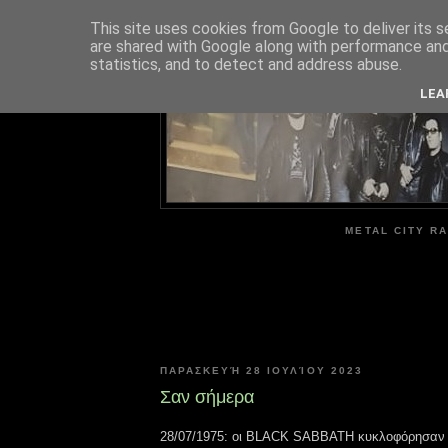
This site uses cookies from Google to deliver its s
are shared with Google along with performance and 
ME
statistics, and to detect and address abuse.
LEA
METAL CITY RA
ΠΑΡΑΣΚΕΥΉ 28 ΙΟΥΛΊΟΥ 2023
Σαν σήμερα
28/07/1975: οι BLACK SABBATH κυκλοφόρησαν τ