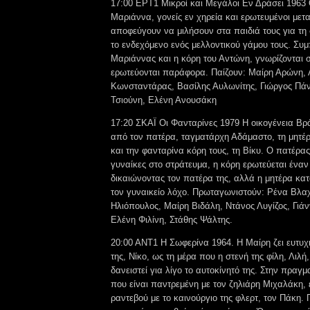
17:00 ΕΡΤ1 Μικροί και Μεγάλοι Εν Δράσει 1963 
Μαριάννα, γονείς εν χηρεία και ερωτευμένοι μετα
αποφεύγουν να μιλήσουν στα παιδιά τους για τη 
το ενδεχόμενο ενός μελλοντικού γάμου τους. Συμ
Μαριάννας και η κόρη του Αντώνη, γνωρίζονται σ
ερωτεύονται παράφορα. Παίζουν: Μαίρη Αρώνη,
Κωνσταντάρας, Βασίλης Αυλωνίτης, Γιώργος Πάν
Τσιούνη, Ελένη Ανουσάκη
17:20 ΣΚΑΪ Οι Φανταρίνες 1979 Η οικογένεια Βρ
από τον πατέρα, ταγματάρχη Αδάμαστο, τη μητέ
και την φανταρίνα κόρη τους, τη Βίκυ. Ο πατέρας
γυναίκες στο στράτευμα, η κόρη ερωτεύεται έν
δικαιώνοντας τον πατέρα της, αλλά η μητέρα κατ
τον γυναικείο λόχο. Πρωταγωνιστούν: Ρένα Βλα
Ηλιόπουλος, Μαίρη Βιδάλη, Ντάνος Λυγίζος, Γιά
Ελένη Φιλίνη, Στάθης Ψάλτης.
20:00 ΑΝΤ1 Η Σωφερίνα 1964. Η Μαίρη ζει ευτυχ
της, Νίκο, ως τη μέρα που η στενή της φίλη, Λιλή,
δανειστεί για λίγο το αυτοκίνητό της. Στην πραγμα
που είναι παντρεμένη με τον ζηλιάρη Μιχαλάκη,
ραντεβού με το καινούργιο της φλερτ, τον Πάκη.