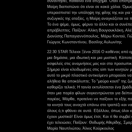
συναντήσει, παθαίνει ένα ατύχημα. Όταν επιστρέφ
Μαίρη διαπιστώνει ότι είναι σε κακά χάλια. Όμως
υπερασπιστεί την υπόληψη της φίλης της και για 
συζυγικές της αταξίες, η Μαίρη αναγκάζεται να π
Το ένα ψέμα, όμως, φέρνει το άλλο και οι συνέπει
απρόβλεπτες. Παίζουν: Αλίκη Βουγιουκλάκη, Αλ
Διονύσης Παπαγιαννόπουλος, Μάρω Κοντού, Γιώ
Γιώργος Κωνσταντίνου, Βασίλης Αυλωνίτης
22:30 STAR Τέλειοι Ξένοι 2016 Ο καθένας από εμά
μια δημόσια, μια ιδιωτική και μια μυστική. Κάποτε
ασφαλείς στις αναμνήσεις μας και στα προσωπικ
Σήμερα είναι κλειδωμένες στις sim των κινητών
αυτό το μικρό πλαστικό αντικείμενο μπορούσε να μ
αλήθεια θα αποκάλυπτε; Το "μαύρο κουτί" της ζ
καθορίζει τελικά; Η ταινία εκτυλίσσεται ένα βρά
όταν μια παρέα φίλων συγκεντρώνεται για δείπν
παρέας, Μάρθα, προτείνει να παίξουν το εξής πα
τα κινητά τους ανοιχτά επάνω στο τραπέζι και ν
όλους ό,τι φθάνει σε αυτά. Εξάλλου, όπως όλοι ι
έχουν μυστικά! Είναι όμως έτσι; Και τί θα συμβεί
έχει τελειώσει; Παίζουν: Θοδωρής Αθερίδης, Σμ
Μαρία Ναυπλιώτου, Άλκις Κούρκουλος