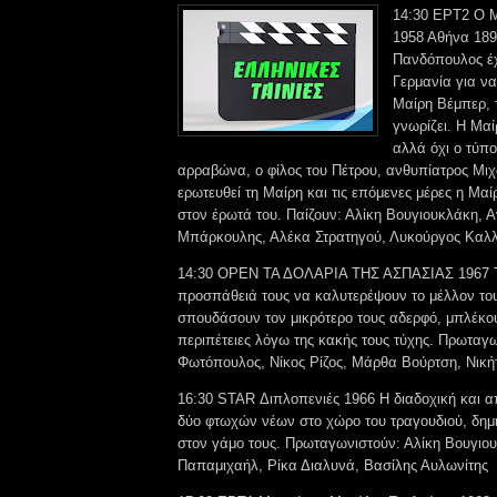
14:30 ΕΡΤ2 Ο Μ
1958 Αθήνα 189
Πανδόπουλος έχ
Γερμανία για να
Μαίρη Βέμπερ, 
γνωρίζει. Η Μαί
αλλά όχι ο τύπο
αρραβώνα, ο φίλος του Πέτρου, ανθυπίατρος Μιχ
ερωτευθεί τη Μαίρη και τις επόμενες μέρες η Μαί
στον έρωτά του. Παίζουν: Αλίκη Βουγιουκλάκη, 
Μπάρκουλης, Αλέκα Στρατηγού, Λυκούργος Καλλ
14:30 OPEN ΤΑ ΔΟΛΑΡΙΑ ΤΗΣ ΑΣΠΑΣΙΑΣ 1967 Τρ
προσπάθειά τους να καλυτερέψουν το μέλλον του
σπουδάσουν τον μικρότερο τους αδερφό, μπλέκο
περιπέτειες λόγω της κακής τους τύχης. Πρωταγ
Φωτόπουλος, Νίκος Ρίζος, Μάρθα Βούρτση, Νική
16:30 STAR Διπλοπενιές 1966 Η διαδοχική και 
δύο φτωχών νέων στο χώρο του τραγουδιού, δημ
στον γάμο τους. Πρωταγωνιστούν: Αλίκη Βουγιο
Παπαμιχαήλ, Ρίκα Διαλυνά, Βασίλης Αυλωνίτης