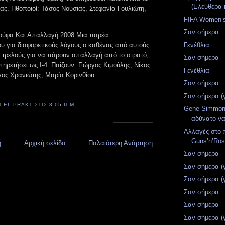
(Ελεύθερα 
ιας. Ηθοποιοί: Τάσος Νούσιας, Στεφανία Γουλιώτη,
FIFA Women’s
Σαν σήμερα
Λούφα Και Απαλλαγή 2008 Μια παρέα
υ για διαφορετικούς λόγους ο καθένας από αυτούς
Γενέθλια
ς τρελούς για να πάρουν απαλλαγή από το στρατό,
Σαν σήμερα
ηρετήσει ως Ι-4. Παίζουν: Γιώργος Κιμούλης, Νίκος
Γενέθλια
γος Χρανιώτης, Μαρία Κορινθίου.
Σαν σήμερα
Σαν σήμερα (
Ό
EL PRAKT
ΣΤΙΣ
8:05 Π.Μ.
Gene Simmons
αδύνατο να
Αλλαγές στο
Guns’n’Ro
η
Αρχική σελίδα
Παλαιότερη Ανάρτηση
Σαν σήμερα
Σαν σήμερα (
Σαν σήμερα (
Σαν σήμερα
Σαν σήμερα
Σαν σήμερα (