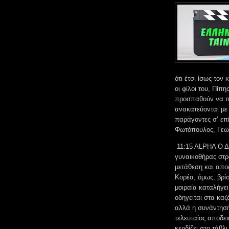
ότι έτσι ίσως τον
οι φίλοι του, Πίπ
προσπαθούν να π
ανακατεύονται με
παράγοντες σ’ επ
Φωτόπουλος, Γεωρ
11:15 ALPHA Ο Δυν
γυναικοθήρας στρ
μετάθεση και αποσ
Κορέα, όμως, βρί
μοιραία καταλήγε
οδηγείται στα κα
αλλά η συνάντησή 
τελευταίος αποδει
κερδίζει στο τάβλ