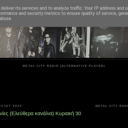
deliver its services and to analyze traffic. Your IP address and 
formance and security metrics to ensure quality of service, gen
METAL CITY
abuse.
METAL CITY RADIO (ALTERNATIVE PLAYER)
ΥΛΊΟΥ 2023
METAL CITY RAD
ινίες (Ελεύθερα κανάλια) Κυριακή 30