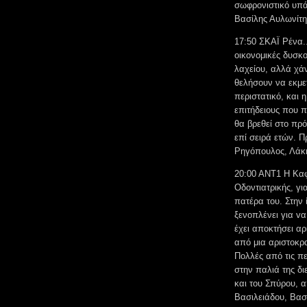
σωφρονιστικό υπά
Βασίλης Αυλωνίτη
17:50 ΣΚΑΪ Ρένα.
οικονομικές δυσκο
λαχείου, αλλά χάν
θελήσουν να εκμε
περιστατικό, και 
επιτήδειους που 
θα βρεθεί στο πρ
επί σειρά ετών.
Ρηγόπουλος, Λάκ
20:00 ΑΝΤ1 Η Καφ
Οδοντιατρικής, γι
πατέρα του. Στην 
ξενοπλένει για vα
έχει αποκτήσει αρ
από μια αριστοκρα
Πολλές από τις πε
στην παλιά της δ
και του Σπύρου, α
Βασιλειάδου, Βασ