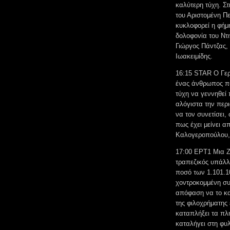
καλύτερη τύχη. Σ
του Αριστομένη Π
κυκλοφορεί η φήμη
δολοφονία του Ντ
Γιώργος Πάντζας,
Ιωακειμίδης.
16:15 STAR Ο Γερ
ένας άνθρωπος πο
τύχη να γεννηθεί 
αλόγιστα την περι
να τον συνετίσει,
πως έχει μείνει 
Καλογεροπούλου, 
17:00 ΕΡΤ1 Μια Ζ
τραπεζικός υπάλλ
ποσό των 1.101.1
χοντροκομμένη συ
απόφαση να το κα
της φιλοχρήματης 
καταπλήξει τα πλ
καταλήγει στη φυλ