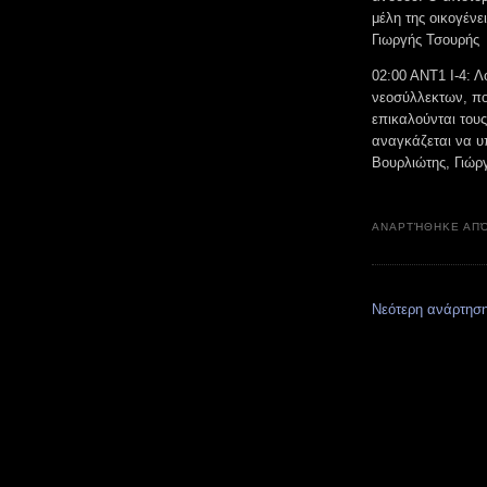
μέλη της οικογένε
Γιωργής Τσουρής
02:00 ΑΝΤ1 Ι-4: 
νεοσύλλεκτων, πο
επικαλούνται του
αναγκάζεται να υπ
Βουρλιώτης, Γιώρ
ΑΝΑΡΤΉΘΗΚΕ ΑΠ
Νεότερη ανάρτησ