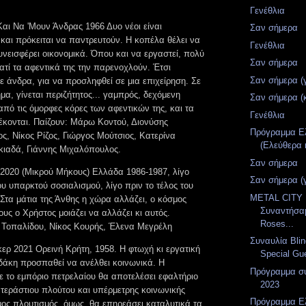
Γενέθλια
αι Να 'Μουν Άνδρας 1966 Δυο νέοι είναι
Σαν σήμερα
και πρόκειται να παντρευτούν. Η κοπέλα θέλει να
Γενέθλια
υνεισφέρει οικονομικά. Όπου και να εργαστεί, πολύ
Σαν σήμερα
ατί τα αφεντικά της την παρενοχλούν. Έτσι
Σαν σήμερα (
ε άνδρα, για να προσληφθεί σε μια επιχείρηση. Σε
μα, γίνεται περιζήτητος... γαμπρός, δεχόμενη
Σαν σήμερα (
πό τις όμορφες κόρες των αφεντικών της, και τα
Γενέθλια
κονται. Παίζουν: Μάρω Κοντού, Διονύσης
Πρόγραμμα Ελ
, Νίκος Ρίζος, Γιώργος Μούτσιος, Κατερίνα
(Ελεύθερα 
κιαδά, Γιάννης Μιχαλόπουλος.
Σαν σήμερα
 2020 (Μικρού Μήκους) Ελλάδα 1986-1987, λίγο
Σαν σήμερα (
υ υπαρκτού σοσιαλισμού, λίγο πριν το τέλος του
METAL CITY 
Στα μάτια της Άνθης η χώρα αλλάζει, ο κόσμος
Συναντήσα
τους ο Χρήστος μοιάζει να αλλάζει κι αυτός.
Roses...
Τοπαλίδου, Νίκος Κουρής, Έλενα Μεγρέλη
Συναυλία Bli
ερ 2021 Ορεινή Κρήτη, 1958. Η φτωχή κι εργατική
Special Gue
ιδάκη προσπαθεί να ανέλθει κοινωνικά. Η
Πρόγραμμα συ
ε το εμπόριο πετρελαίου θα αποτελέσει εφαλτήριο
2023
 τεράστιου πλούτου και υπέρμετρης κοινωνικής
Πρόγραμμα Ελ
ος πλουτισμός, όμως, θα επηρεάσει καταλυτικά τα