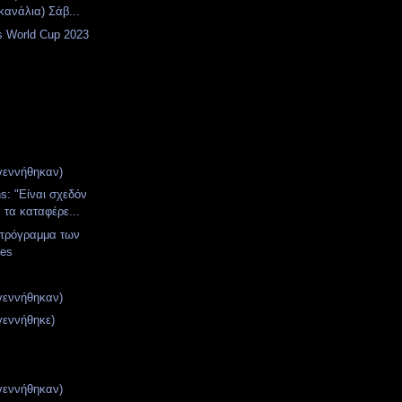
κανάλια) Σάβ...
 World Cup 2023
γεννήθηκαν)
: "Eίναι σχεδόν
 τα καταφέρε...
 πρόγραμμα των
ses
γεννήθηκαν)
γεννήθηκε)
γεννήθηκαν)