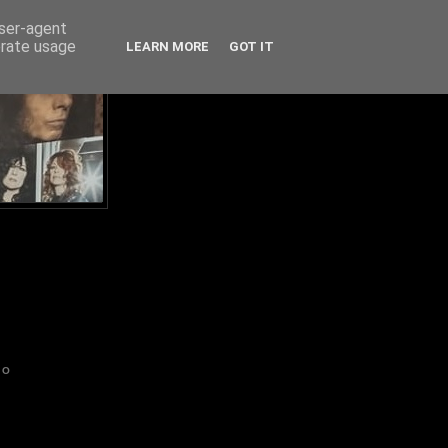
user-agent
erate usage
LEARN MORE
GOT IT
IO