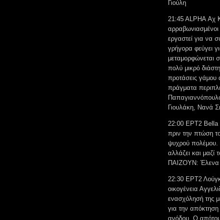
Γιoύλη
21:45 ALPHA Αχ Κ
αρραβωνιασμένοι 
εργαστεί για να σ
γρήγορα φεύγει γι
μεταμορφώνεται σ
πολύ μικρό διάστη
προτάσεις γάμου α
πράγματα περιπλέ
Παπαγιαννόπουλος
Γιουλάκη, Νανά Σ
22:00 ΕΡΤ2 Bella
πριν την πτώση το
ψυχρού πολέμου. 
αλλάζει και μαζί 
ΠΑΙΖΟΥΝ: Έλενα 
22:30 ΕΡΤ2 Λούγκ
οικογένεια Αγγελ
ενασχόλησή της μ
για την απόκτηση
ανόδου. Ο απότομ