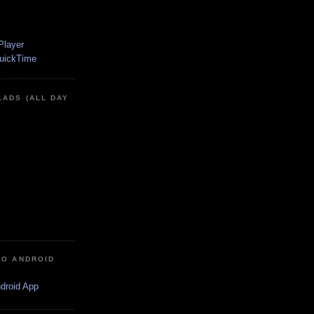
LADS (ALL DAY
IO ANDROID
ndroid App