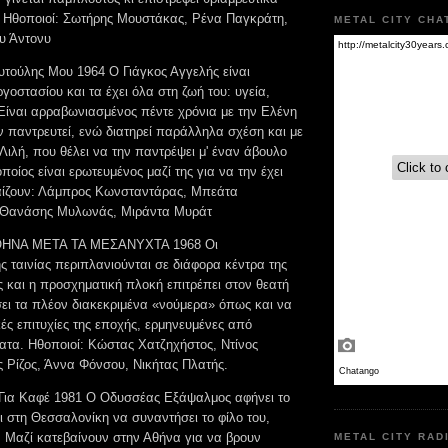
. Ηθοποιοί: Σωτήρης Μουστάκας, Ρένα Παγκράτη,
METAL CITY CHA
υ Άντονυ
τούλης Μου 1964 Ο Γιάγκος Αγγελής είναι
ργοστασίου και τα έχει όλα στη ζωή του: υγεία,
 Είναι αρραβωνιασμένος πέντε χρόνια με την Ελένη
ην παντρευτεί, ενώ διατηρεί παράλληλα σχέση και με
Λιλή, που θέλει να την παντρέψει μ' έναν άβουλο
ποίος είναι ερωτευμένος μαζί της για να την έχει
Παίζουν: Λάμπρος Κωνσταντάρας, Μπεάτα
Θανάσης Μυλωνάς, Μιράντα Μυράτ
ΘΗΝΑ ΜΕΤΑ ΤΑ ΜΕΣΑΝΥΧΤΑ 1968 Οι
ς ταινίας περιπλανιούνται σε διάφορα κέντρα της
ς και η προσχηματική πλοκή επιτρέπει στον θεατή
ι τα πλέον διακεκριμένα «νούμερα» όπως και να
κές επιτυχίες της εποχής, ερμηνευμένες από
τα. Ηθοποιοί: Κώστας Χατζηχήστος, Ντίνος
ς Ρίζος, Άννα Φόνσου, Νικήτας Πλατής.
Για Καφέ 1981 Ο Οδυσσέας Εξάψαλμος αφήνει το
ι στη Θεσσαλονίκη να συναντήσει το φίλο του,
 Μαζί κατεβαίνουν στην Αθήνα για να βρουν
METAL CITY RAD