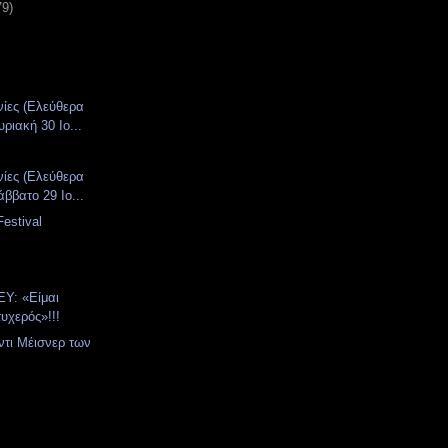
79)
νίες (Ελεύθερα
ριακή 30 Ιο...
νίες (Ελεύθερα
ββατο 29 Ιο...
estival
Y: «Είμαι
τυχερός»!!!
ντι Μέισνερ των