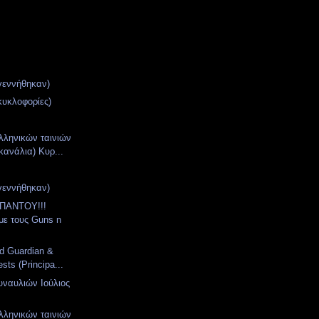
γεννήθηκαν)
κυκλοφορίες)
ληνικών ταινιών
κανάλια) Κυρ...
γεννήθηκαν)
ΠΑΝΤΟΥ!!!
με τους Guns n
nd Guardian &
sts (Principa...
ναυλιών Ιούλιος
ληνικών ταινιών