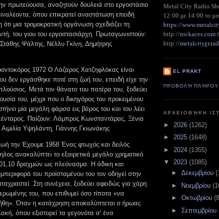
την πρωτεύουσα, αναζητούν δουλειά στο εργοστάσιο
Metal City Radio S
ειναλέοντα, όπου επικρατεί αναστάτωση επειδή
12:00 με 14:00 το με
 ότι μια τρομοκρατική οργάνωση σχεδιάζει τη
https://www.metalcit
ιντή, του γιου του εργοστασιάρχη. Πρωταγωνιστούν:
http://
rockaces.com
metalcitygr.r
http://
 Στάθης Ψάλτης, Νέλλυ Γκίνη, Δημήτρης
οντοκόρος 1972 Ο Λάζαρος Χατζηφλόκας είναι
EL PRAKT
υ δεν εργάσθηκε ποτέ στη ζωή του, επειδή είχε την
ΠΡΟΒΟΛΉ ΠΛΉΡΟΥ
πλούσιος. Μετά τον θάνατο του πατέρα του, ξοδεύει
ουσία του, μέχρι που ο δικηγόρος του προκειμένου
 στήνει μία μεγάλη φάρσα εις βάρος του και του λέει
ΑΡΧΕΙΟΘΉΚΗ ΙΣ
απένταρος. Παίζουν: Λάμπρος Κωνσταντάρας, Ξένια
►
2026
(1262)
Αιμιλία Υψηλάντη, Γιάννης Γκιωνάκης
►
2025
(1648)
ωή την Έχουμε 1958 Ένας φτωχός και δειλός
►
2024
(1355)
ηλος ανακαλύπτει το εξαιρετικά μεγάλο χρηματικό
▼
2023
(1085)
01,10 δραχμών ως πλεόνασμα. Η άδικη και
►
Δεκεμβρίου
(
μπεριφορά του προϊσταμένου του τον οδηγεί στην
ταχραστεί. Στη συνέχεια, ξοδεύει αφειδώς για χάρη
►
Νοεμβρίου
(1
ερωμένης του, που επιθυμεί όσο τίποτα «να
►
Οκτωβρίου
(
ήθη». Όταν η κατάχρηση αποκαλύπτεται ο ήρωας
►
Σεπτεμβρίου
ακή, όπου εξιστορεί τα γεγονότα σ’ ένα