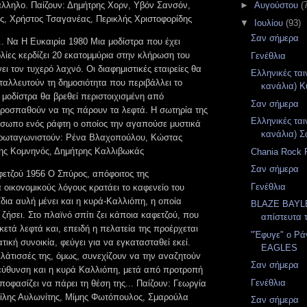
λληλο. Παίζουν: Δημήτρης Χορν, Υβόν Σανσόν,
►
Αυγούστου
(
ς, Χρήστος Τσαγανέας, Περικλής Χριστοφορίδης
▼
Ιουλίου
(93)
Σαν σήμερα
.. Να Η Ευκαιρία 1980 Μια μοδίστρα που έχει
λίες κερδίζει 20 εκατομμύρια στην κλήρωση του
Γενέθλια
ει τον τυχερό λαχνό. Οι διαφημιστικές εταιρείες θα
Ελληνικές ται
ταλλευτούν τη δημοσιότητα που περιβάλλει το
κανάλια) Κυ
η μοδίστρα θα βρεθεί περιστοιχισμένη από
Σαν σήμερα
προσπαθούν να της πάρουν τα λεφτά. Η σωτηρία της
Ελληνικές ται
όσωπο ενός ράφτη ο οποίος την αγαπούσε μυστικά
κανάλια) Σά
 Πρωταγωνιστούν: Ρένα Βλαχοπούλου, Κώστας
ης Κομνηνός, Δημήτρης Καλλιβωκάς
Chania Rock F
Σαν σήμερα
ετζού 1956 O Σπύρος, απόφοιτος της
Γενέθλια
α oικovoμικoύς λόγους κρατάει το καφενείο του
ίδια αυλή μένει και η κυρά-Καλλιόπη, η οποία
BLAZE BAYLE
 ζήσει. Στo πλαϊνό σπίτι ζει κάποια καφετζού, που
απίστευτα 
κετά λεφτά και, επειδή η πελατεία της προέρχεται
"Έφυγε" ο Ρά
τική συνοικία, φεύγει για να εγκατασταθεί εκεί.
EAGLES
λάτισσές της, όμως, συvεχίζoυv vα την αvαζητoύv
Σαν σήμερα
ιεύθυνση και η κυρά Καλλιόπη, μετά από προτροπή
Γενέθλια
ποφασίζει vα πάρει τη θέση της... Παίζουν: Γεωργία
ίλης Αυλωνίτης, Μίμης Φωτόπoυλoς, Σμαρoύλα
Σαν σήμερα