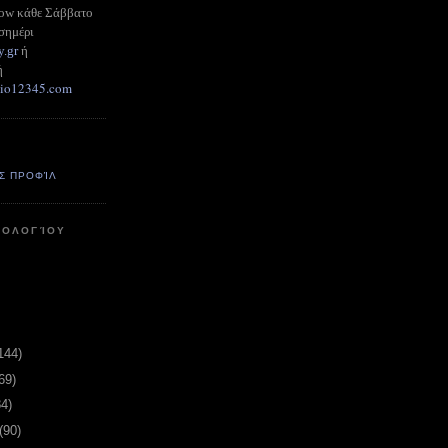
how κάθε Σάββατο
σημέρι
y.gr
ή
ή
adio12345.com
Σ ΠΡΟΦΊΛ
ΤΟΛΟΓΊΟΥ
144)
69)
84)
(90)