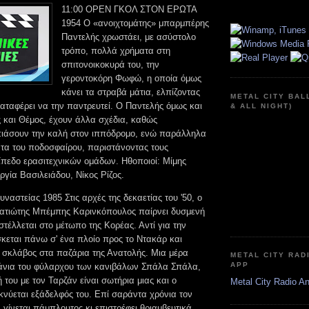
11:00 OPEN ΓΚΟΛ ΣΤΟΝ ΕΡΩΤΑ
1954 Ο «ανοιχτομάτης» μπαρμπέρης
Παντελής χρωστάει, με ασύστολο
τρόπο, πολλά χρήματα στη
σπιτονοικοκυρά του, την
γεροντοκόρη Φωφώ, η οποία όμως
κάνει τα στραβά μάτια, ελπίζοντας
METAL CITY BAL
 καταφέρει να την παντρευτεί. Ο Παντελής όμως και
& ALL NIGHT)
ης και Θέμος, έχουν άλλα σχέδια, καθώς
ιάσουν την καλή στον ιππόδρομο, ενώ παράλληλα
 τα του ποδοσφαίρου, παριστάνοντας τους
ίπεδο ερασιτεχνικών ομάδων. Ηθοποιοί: Μίμης
γία Βασιλειάδου, Νίκος Ρίζος.
αστείας 1985 Στις αρχές της δεκαετίας του '50, ο
ατιώτης Μπέμπης Καρινκόπουλος παίρνει δυσμενή
τέλλεται στο μέτωπο της Κορέας. Αντί για την
σκεται πάνω σ' ένα πλοίο προς το Ντακάρ και
ι σκλάβος στα παζάρια της Ανατολής. Μια μέρα
METAL CITY RAD
APP
ζάνια του φύλαρχου των κανιβάλων Σπάλα Σπάλα,
του με τον Ταρζάν είναι σωτήρια μιας και ο
Metal City Radio A
κνύεται εξάδελφός του. Επί σαράντα χρόνια τον
ι, γίνεται πάμπλουτος κι επιστρέφει θριαμβευτικά