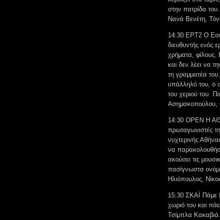
στην πατρίδα του
Νανά Βενέτη, Τόν
14:30 ΕΡΤ2 Ο Εαυ
διευθυντής ενός ε
χρήματα, φίλους.
και δεν λέει να τ
τη γραμματέα του 
υπάλληλό του, ο ο
του χεριού του. 
Ασημακοπούλου, 
14:30 OPEN Η Α
πρωταγωνιστές τη
νυχτερινής Αθήνα
να παρακολουθήσε
ακούσει τις μουσι
πασίγνωστα ονόμα
Ηλιόπουλος, Νίκο
15:30 ΣΚΑΪ Πάμε 
χωριό του και πάε
Τσίμπλα Κακαβιά.