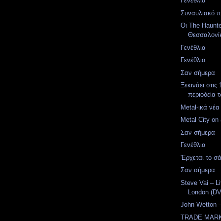
Γενέθλια
Συναυλιακό 
Οι The Haunt
Θεσσαλονί
Γενέθλια
Γενέθλια
Σαν σήμερα
Ξεκινάει στις
περιοδεία 
Metal-ικά νέα
Metal City on a
Σαν σήμερα
Γενέθλια
'Ερχεται το σ
Σαν σήμερα
Steve Vai – L
London (D
John Wetton 
TRADE MARK