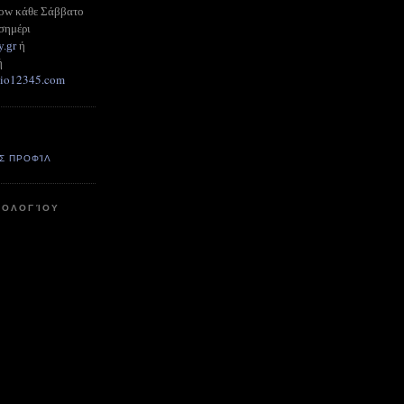
how κάθε Σάββατο
σημέρι
y.gr
ή
ή
adio12345.com
Σ ΠΡΟΦΊΛ
ΤΟΛΟΓΊΟΥ