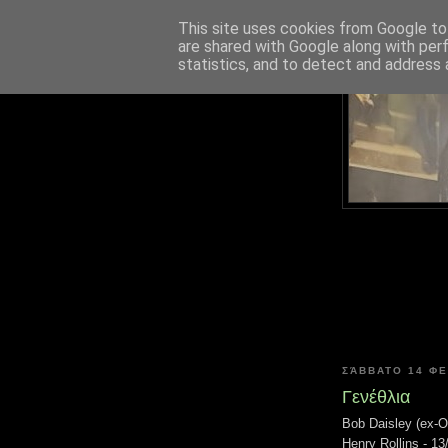
This site uses cookies from Google to 
are shared with Google along with per
statistics, and to detect and address 
ΣΆΒΒΑΤΟ 14 Φ
Γενέθλια
Bob Daisley (ex
Henry Rollins - 13