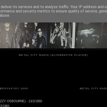
deliver its services and to analyze traffic. Your IP address and 
formance and security metrics to ensure quality of service, gen
METAL CITY
abuse.
METAL CITY RADIO (ALTERNATIVE PLAYER)
ΕΒΡΟΥΑΡΊΟΥ 2009
METAL CITY RAD
-OZZY OSBOURNE) - 13/2/1950
/2/1961