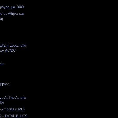
πρόγραμμα 2009
ed σε Αθήνα και
κη
 18/2 η Ευρωπαϊκή
των AC/DC
ir...
άββατο
ive At The Astoria
VD)
– Amorata (DVD)
 – FATAL BLUES