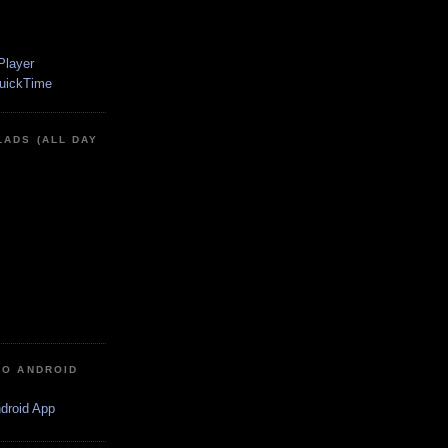
LADS (ALL DAY
IO ANDROID
ndroid App