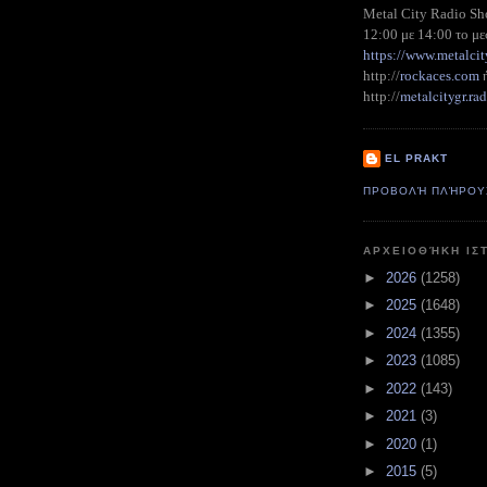
Metal City Radio S
12:00 με 14:00 το με
https://www.metalcit
http://
rockaces.com
metalcitygr.r
http://
EL PRAKT
ΠΡΟΒΟΛΉ ΠΛΉΡΟΥ
ΑΡΧΕΙΟΘΉΚΗ ΙΣ
►
2026
(1258)
►
2025
(1648)
►
2024
(1355)
►
2023
(1085)
►
2022
(143)
►
2021
(3)
►
2020
(1)
►
2015
(5)