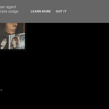
user-agent
erate usage
LEARN MORE
GOT IT
IO