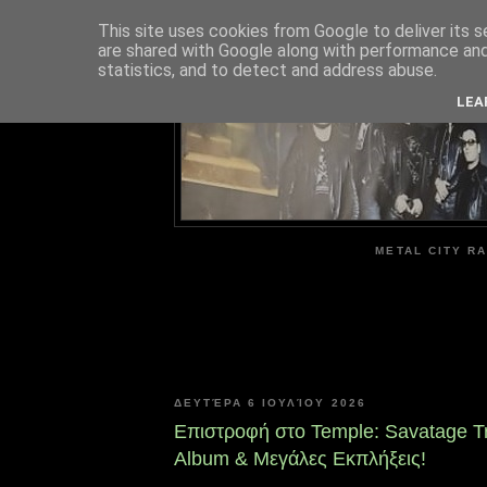
This site uses cookies from Google to deliver its s
are shared with Google along with performance and 
ME
statistics, and to detect and address abuse.
LEA
METAL CITY RA
ΔΕΥΤΈΡΑ 6 ΙΟΥΛΊΟΥ 2026
Επιστροφή στο Temple: Savatage Tr
Album & Μεγάλες Εκπλήξεις!