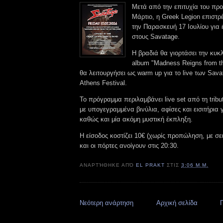
Μετά από την επιτυχία του πρ
Μάρτιο, η Greek Legion επιστρ
την Παρασκευή 17 Ιουλίου για
στους Savatage.
Η βραδιά θα γιορτάσει την κυκλ
album "Madness Reigns from th
θα λειτουργήσει ως warm up για το live των Sav
Athens Festival.
Το πρόγραμμα περιλαμβάνει live set από τη tribu
με υπογεγραμμένα βινύλια, αφίσες και εισιτήρια γ
καθώς και μία ακόμη μυστική έκπληξη.
Η είσοδος κοστίζει 10€ (χωρίς προπώληση, με σε
και οι πόρτες ανοίγουν στις 20:30.
ΑΝΑΡΤΉΘΗΚΕ ΑΠΌ
EL PRAKT
ΣΤΙΣ
3:06 Μ.Μ.
Νεότερη ανάρτηση
Αρχική σελίδα