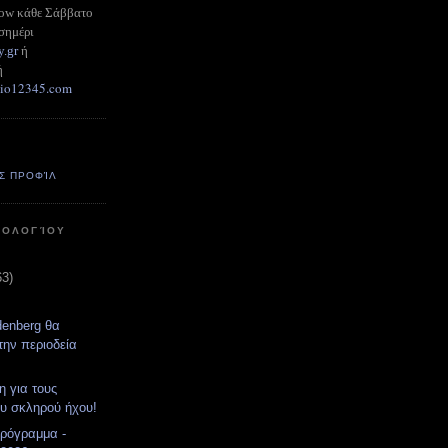
how κάθε Σάββατο
σημέρι
y.gr
ή
ή
adio12345.com
Σ ΠΡΟΦΊΛ
ΤΟΛΟΓΊΟΥ
63)
denberg θα
την περιοδεία
η για τους
υ σκληρού ήχου!
ρόγραμμα -