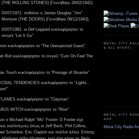
(THE ROLLING STONES) (Γεννήθηκε 28/02/1942).
03/07/1971: πεθαίνει ο James Douglas "Jim"
Morrison (THE DOORS) (Γεννήθηκε 08/12/1943).
03/07/1981: οι Def Leppard κυκλοφόρησαν το
σινγκλ “Let It Go”.
METAL CITY BAL
emon κυκλοφόρησαν το “The Unexpected Guest”.
& ALL NIGHT)
iet Riot κυκλοφόρησαν το σινγκλ “Cum On Feel The
das Touch κυκλοφόρησαν το “Presage of Disaster”.
UICIDAL TENDENCIES κυκλοφόρησαν το "Lights...
on!".
N FLAMES κυκλοφόρησαν το "Clayman".
CARUS WITCH κυκλοφόρησαν το "Rise".
METAL CITY RAD
νει ο Michael Ralph "Mo" Foster. Ο Foster είχε
APP
ους καλλιτέχνες όπως οι Jeff Beck, Phil Collins,
Metal City Radio A
el Schenker, Eric Clapton και πολλοί άλλοι. Επίσης
 αξιόλογα σόλο άλμπουμ, ενώ είχε κάνει τις δικές