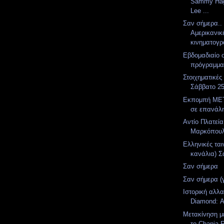
Sammy Hag
Lee ...
Σαν σήμερα..
Αμερικανικ
κινηματογρ
Εβδομαδιαίο 
πρόγραμμ
Στοιχηματικές
Σάββατο 25
Εκπομπή MET
σε επανάλ
Αντίο Πλατεία
Μαρκόπουλο
Ελληνικές ται
κανάλια) Σά
Σαν σήμερα
Σαν σήμερα (
Ιστορική αλλα
Diamond: Α
Μετακίνηση μ
το Chania R