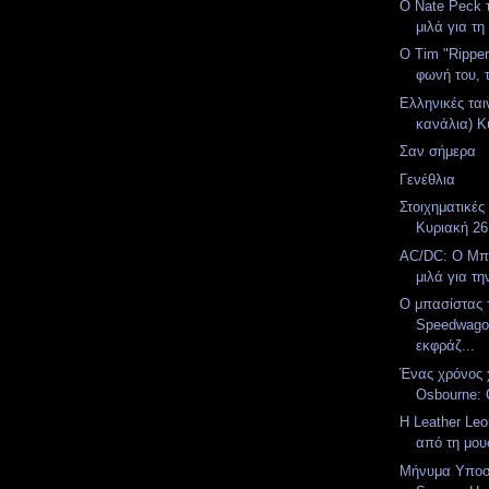
Ο Nate Peck 
μιλά για τη
Ο Tim "Ripper
φωνή του, 
Ελληνικές ται
κανάλια) Κυ
Σαν σήμερα
Γενέθλια
Στοιχηματικές
Κυριακή 26
AC/DC: Ο Μπ
μιλά για την
Ο μπασίστας
Speedwago
εκφράζ...
Ένας χρόνος 
Osbourne: 
Η Leather Le
από τη μου
Μήνυμα Υποστ