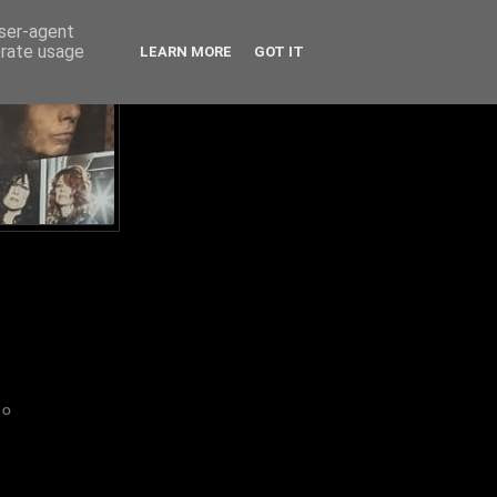
user-agent
erate usage
LEARN MORE
GOT IT
IO