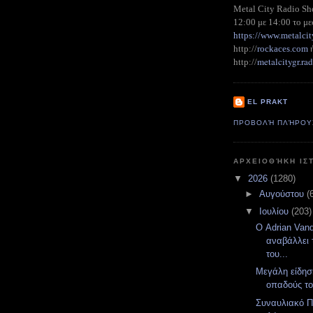
Metal City Radio S
12:00 με 14:00 το με
https://www.metalcit
http://
rockaces.com
metalcitygr.r
http://
EL PRAKT
ΠΡΟΒΟΛΉ ΠΛΉΡΟΥ
ΑΡΧΕΙΟΘΉΚΗ ΙΣ
▼
2026
(1280)
►
Αυγούστου
(
▼
Ιουλίου
(203)
Ο Adrian Van
αναβάλλει 
του...
Μεγάλη είδησ
οπαδούς το
Συναυλιακό Π