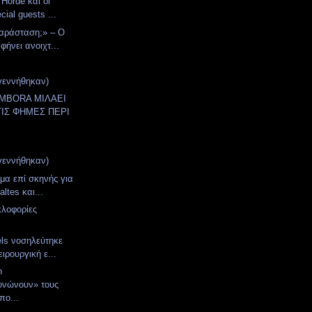
 Horde και οι
cial guests ...
αράσταση;» – Ο
φήνει ανοιχτ...
γεννήθηκαν)
AMBORA ΜΙΛΑΕΙ
ΤΙΣ ΦΗΜΕΣ ΠΕΡΙ
γεννήθηκαν)
μα επί σκηνής για
altes και...
κλοφορίες
els νοσηλεύτηκε
ιρουργική ε...
n
υνώνουν» τους
πο...