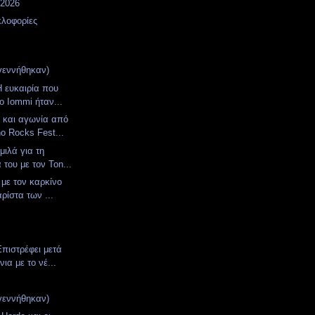
 2026
κλοφορίες
γεννήθηκαν)
Η ευκαιρία που
ο Iommi ήταν...
 και αγωνία από
o Rocks Fest...
μιλά για τη
του με τον Ton...
 με τον καρκίνο
αρίστα των ...
Επιστρέφει μετά
ια με το νέ...
γεννήθηκαν)