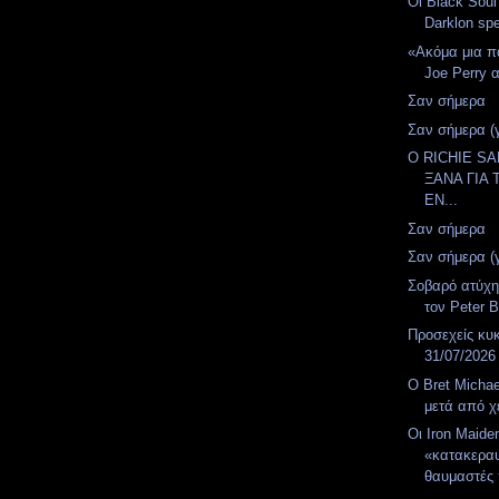
Οι Black Soul
Darklon spe
«Ακόμα μια π
Joe Perry α
Σαν σήμερα
Σαν σήμερα (
Ο RICHIE S
ΞΑΝΑ ΓΙΑ 
ΕΝ...
Σαν σήμερα
Σαν σήμερα (
Σοβαρό ατύχη
τον Peter B
Προσεχείς κυ
31/07/2026
Ο Bret Micha
μετά από χε
Οι Iron Maide
«κατακερα
θαυμαστές 