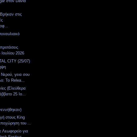
ar στον David
 Βρήκαν στις
ές
αφ...
συναυλιακό
α
 προτάσεις
 Ιουλίου 2026
AL CITY (25/07)
ηψη
 Νερού, γεια σου
: Το Relea...
νίες (Ελεύθερα
ββατο 25 Ιο...
γεννήθηκαν)
γή στους King
ποχώρηση του ...
ε Λεωφορείο για
ock Festiva...