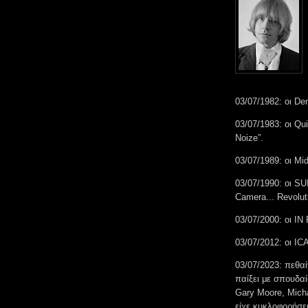
03/07/1982: οι D
03/07/1983: οι Qu
Noize”.
03/07/1989: οι Mi
03/07/1990: οι S
Camera... Revoluti
03/07/2000: οι I
03/07/2012: οι I
03/07/2023: πεθαί
παίξει με σπουδαί
Gary Moore, Micha
είχε κυκλοφορήσει