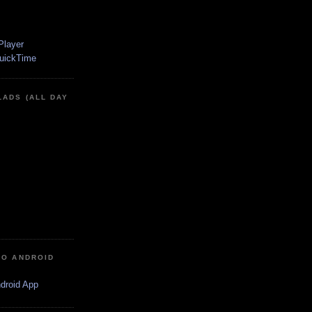
LADS (ALL DAY
IO ANDROID
ndroid App