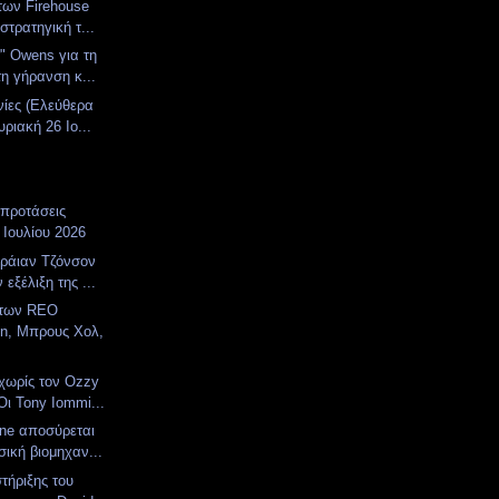
των Firehouse
 στρατηγική τ...
" Owens για τη
τη γήρανση κ...
νίες (Ελεύθερα
ριακή 26 Ιο...
 προτάσεις
 Ιουλίου 2026
ράιαν Τζόνσον
 εξέλιξη της ...
 των REO
n, Μπρους Χολ,
χωρίς τον Ozzy
Οι Tony Iommi...
one αποσύρεται
σική βιομηχαν...
ήριξης του