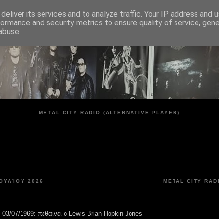
deliver its services and to analyze traffic. Your IP address and 
formance and security metrics to ensure quality of service, gen
METAL CITY
abuse.
METAL CITY RADIO (ALTERNATIVE PLAYER)
ΟΥΛΊΟΥ 2026
METAL CITY RAD
03/07/1969: πεθαίνει ο Lewis Brian Hopkin Jones