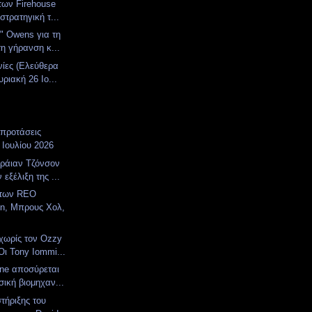
των Firehouse
 στρατηγική τ...
" Owens για τη
τη γήρανση κ...
νίες (Ελεύθερα
ριακή 26 Ιο...
 προτάσεις
 Ιουλίου 2026
ράιαν Τζόνσον
 εξέλιξη της ...
 των REO
n, Μπρους Χολ,
χωρίς τον Ozzy
Οι Tony Iommi...
one αποσύρεται
σική βιομηχαν...
ήριξης του