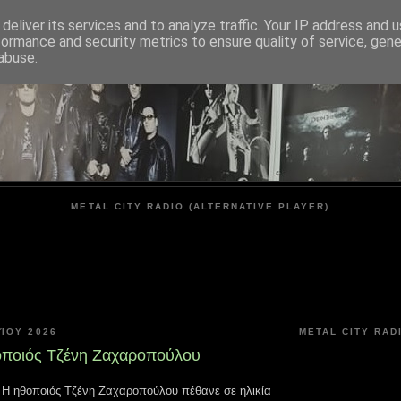
deliver its services and to analyze traffic. Your IP address and 
formance and security metrics to ensure quality of service, gen
METAL CITY
abuse.
METAL CITY RADIO (ALTERNATIVE PLAYER)
ΊΟΥ 2026
METAL CITY RAD
οποιός Τζένη Ζαχαροπούλου
Η ηθοποιός Τζένη Ζαχαροπούλου πέθανε σε ηλικία