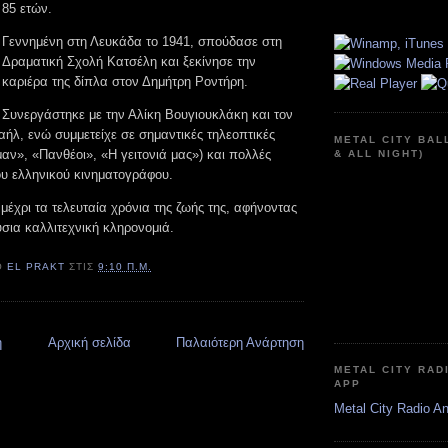
85 ετών.
Γεννημένη στη Λευκάδα το 1941, σπούδασε στη
Δραματική Σχολή Κατσέλη και ξεκίνησε την
καριέρα της δίπλα στον Δημήτρη Ροντήρη.
Συνεργάστηκε με την Αλίκη Βουγιουκλάκη και τον
ήλ, ενώ συμμετείχε σε σημαντικές τηλεοπτικές
METAL CITY BAL
μαν», «Πανθέοι», «Η γειτονιά μας») και πολλές
& ALL NIGHT)
του ελληνικού κινηματογράφου.
μέχρι τα τελευταία χρόνια της ζωής της, αφήνοντας
σια καλλιτεχνική κληρονομιά.
Ό
EL PRAKT
ΣΤΙΣ
9:10 Π.Μ.
η
Αρχική σελίδα
Παλαιότερη Ανάρτηση
METAL CITY RAD
APP
Metal City Radio A