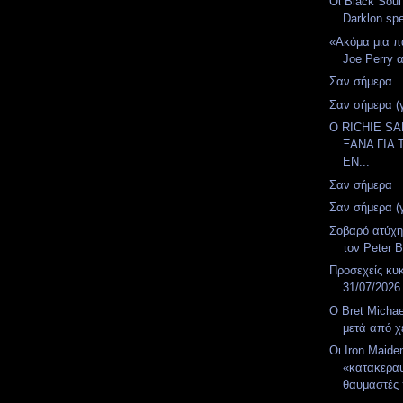
Οι Black Soul
Darklon spe
«Ακόμα μια π
Joe Perry α
Σαν σήμερα
Σαν σήμερα (
Ο RICHIE S
ΞΑΝΑ ΓΙΑ 
ΕΝ...
Σαν σήμερα
Σαν σήμερα (
Σοβαρό ατύχη
τον Peter B
Προσεχείς κυ
31/07/2026
Ο Bret Micha
μετά από χε
Οι Iron Maide
«κατακερα
θαυμαστές 