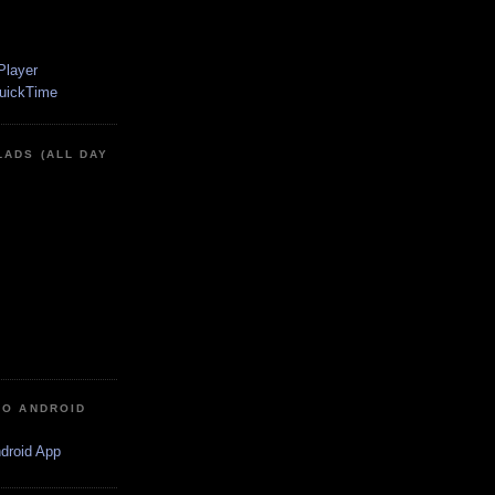
LADS (ALL DAY
IO ANDROID
ndroid App