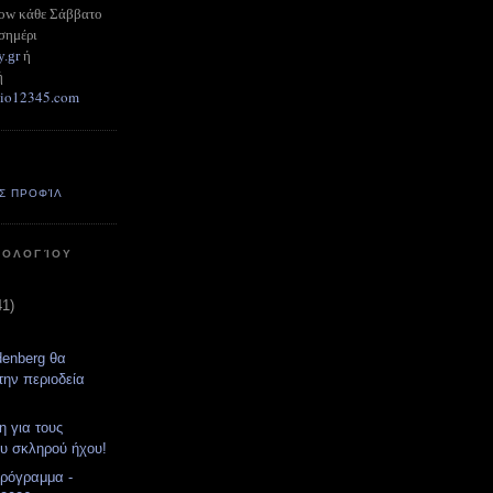
how κάθε Σάββατο
σημέρι
y.gr
ή
ή
adio12345.com
Σ ΠΡΟΦΊΛ
ΤΟΛΟΓΊΟΥ
41)
denberg θα
την περιοδεία
η για τους
υ σκληρού ήχου!
ρόγραμμα -