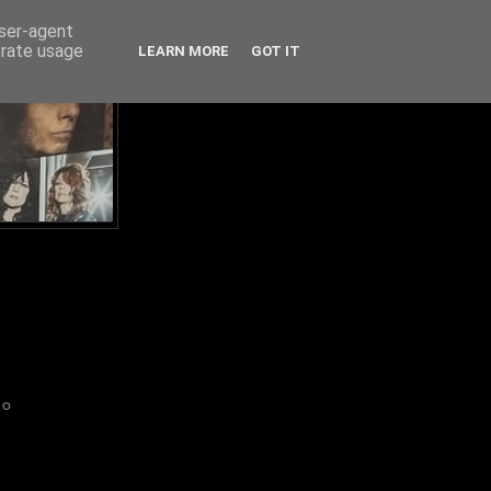
user-agent
erate usage
LEARN MORE
GOT IT
IO