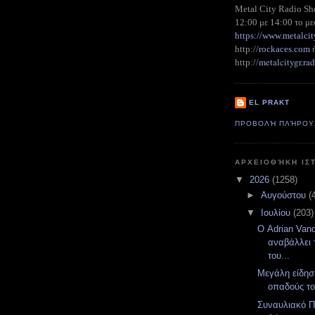
Metal City Radio S
12:00 με 14:00 το με
https://www.metalcit
http://
rockaces.com
metalcitygr.r
http://
EL PRAKT
ΠΡΟΒΟΛΉ ΠΛΉΡΟΥ
ΑΡΧΕΙΟΘΉΚΗ ΙΣ
▼
2026
(1258)
►
Αυγούστου
(
▼
Ιουλίου
(203)
Ο Adrian Van
αναβάλλει 
του...
Μεγάλη είδησ
οπαδούς το
Συναυλιακό Π