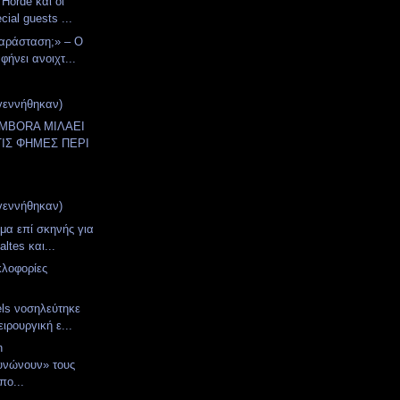
 Horde και οι
cial guests ...
αράσταση;» – Ο
φήνει ανοιχτ...
γεννήθηκαν)
AMBORA ΜΙΛΑΕΙ
ΤΙΣ ΦΗΜΕΣ ΠΕΡΙ
γεννήθηκαν)
μα επί σκηνής για
altes και...
κλοφορίες
els νοσηλεύτηκε
ιρουργική ε...
n
υνώνουν» τους
πο...