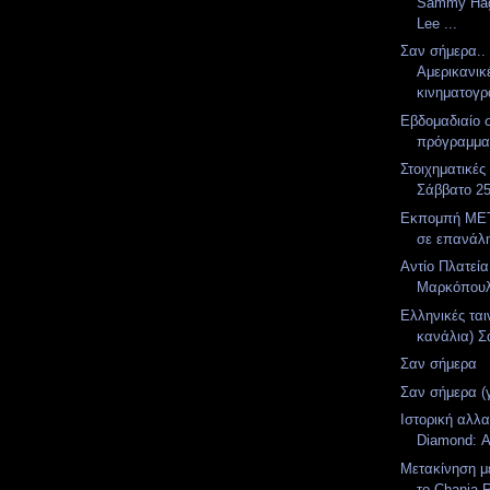
Sammy Hag
Lee ...
Σαν σήμερα..
Αμερικανικ
κινηματογρ
Εβδομαδιαίο 
πρόγραμμ
Στοιχηματικές
Σάββατο 25
Εκπομπή MET
σε επανάλ
Αντίο Πλατεία
Μαρκόπουλο
Ελληνικές ται
κανάλια) Σά
Σαν σήμερα
Σαν σήμερα (
Ιστορική αλλα
Diamond: Α
Μετακίνηση μ
το Chania R