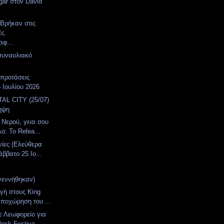
ar στον David
 Βρήκαν στις
ές
αφ...
συναυλιακό
α
 προτάσεις
 Ιουλίου 2026
AL CITY (25/07)
ηψη
 Νερού, γεια σου
: Το Relea...
νίες (Ελεύθερα
ββατο 25 Ιο...
γεννήθηκαν)
γή στους King
ποχώρηση του ...
ε Λεωφορείο για
ock Festiva...