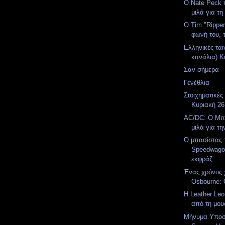
Ο Nate Peck 
μιλά για τη
Ο Tim "Ripper
φωνή του, 
Ελληνικές ται
κανάλια) Κυ
Σαν σήμερα
Γενέθλια
Στοιχηματικές
Κυριακή 26
AC/DC: Ο Μπ
μιλά για την
Ο μπασίστας
Speedwago
εκφράζ...
Ένας χρόνος 
Osbourne: 
Η Leather Le
από τη μου
Μήνυμα Υποστ