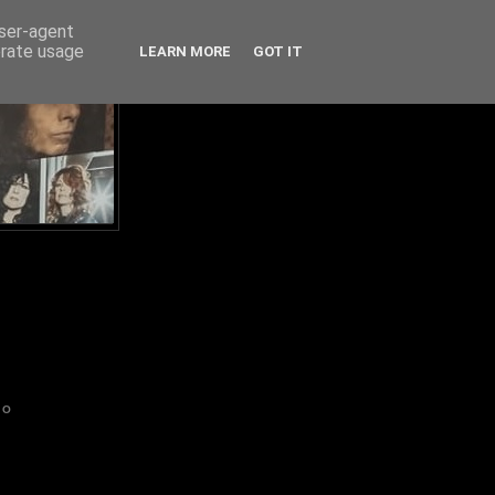
user-agent
erate usage
LEARN MORE
GOT IT
IO