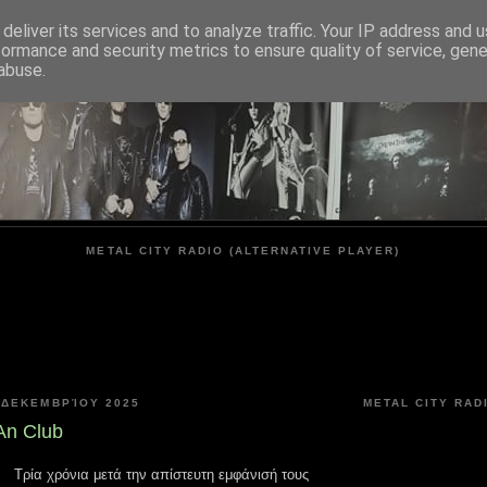
deliver its services and to analyze traffic. Your IP address and 
formance and security metrics to ensure quality of service, gen
METAL CITY
abuse.
METAL CITY RADIO (ALTERNATIVE PLAYER)
 ΔΕΚΕΜΒΡΊΟΥ 2025
METAL CITY RAD
 An Club
Τρία χρόνια μετά την απίστευτη εμφάνισή τους