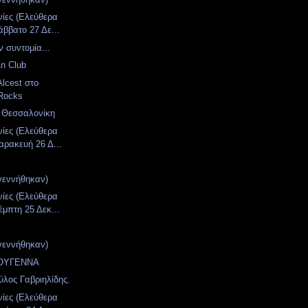
νίες (Ελεύθερα
άββατο 27 Δε...
 συντομία...
An Club
Alcest στο
Rocks
 Θεσσαλονίκη
νίες (Ελεύθερα
αρακευή 26 Δ...
γεννήθηκαν)
νίες (Ελεύθερα
έμπτη 25 Δεκ...
γεννήθηκαν)
ΤΟΥΓΕΝΝΑ
ύλος Γαβριηλίδης.
νίες (Ελεύθερα