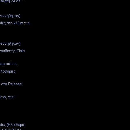
τάρτη 24 Δε...
γεννήθηκαν)
νίες στο κλίμα των
γεννήθηκαν)
ουδιστής Chris
 προτάσεις
κλοφορίες
s στο Release
ntho, των
νίες (Ελεύθερα