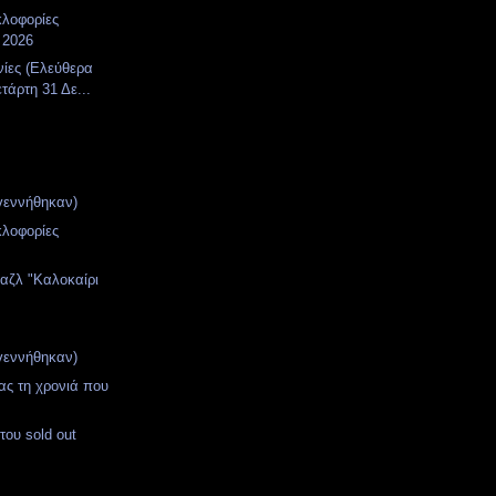
κλοφορίες
 2026
νίες (Ελεύθερα
τάρτη 31 Δε...
γεννήθηκαν)
κλοφορίες
αζλ "Καλοκαίρι
γεννήθηκαν)
ας τη χρονιά που
του sold out