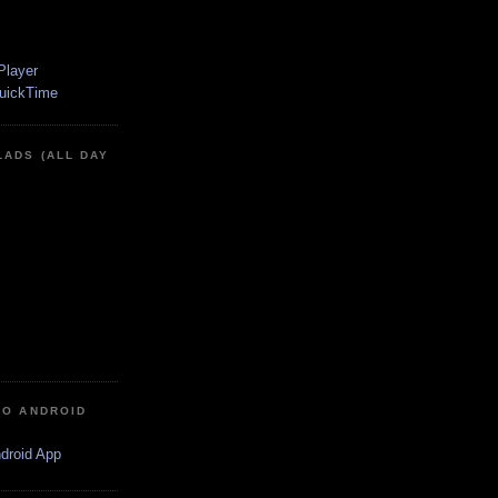
LADS (ALL DAY
IO ANDROID
ndroid App