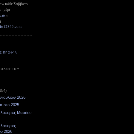
how κάθε Σάββατο
σημέρι
y.gr
ή
ή
adio12345.com
Σ ΠΡΟΦΊΛ
ΤΟΛΟΓΊΟΥ
154)
υναυλιών 2026
α στο 2025
κλοφορίες Μαρτίου
κλοφορίες
ου 2026