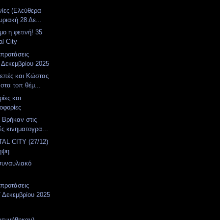
νίες (Ελεύθερα
υριακή 28 Δε...
ο η φετινή! 35
l City
 προτάσεις
 Δεκεμβρίου 2025
επές και Κώστας
στα τοπ θέμ...
ίες και
οφορίες
. Βρήκαν στις
ές κινηματογρα...
AL CITY (27/12)
ηψη
συναυλιακό
α
 προτάσεις
 Δεκεμβρίου 2025
γεννήθηκαν)