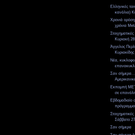
Ελληνικές ται
κανάλια) Κ
Χρονιά ορόσημ
χρόνια Meta
Στοιχηματικές
Κυριακή 28
Άγγελος Περλ
Κυριακίδης 
Νέα, κυκλοφορ
επανακυκλ
Σαν σήμερα..
Αμερικανικ
Εκπομπή MET
σε επανάλ
Εβδομαδιαίο 
πρόγραμμ
Στοιχηματικές
Σάββατο 27
Σαν σήμερα
Σαν σήμερα (