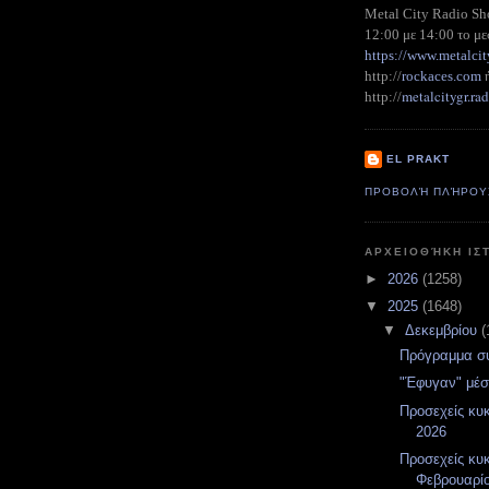
Metal City Radio S
12:00 με 14:00 το με
https://www.metalcit
http://
rockaces.com
metalcitygr.r
http://
EL PRAKT
ΠΡΟΒΟΛΉ ΠΛΉΡΟΥ
ΑΡΧΕΙΟΘΉΚΗ ΙΣ
►
2026
(1258)
▼
2025
(1648)
▼
Δεκεμβρίου
(
Πρόγραμμα σ
"Έφυγαν" μέσ
Προσεχείς κυ
2026
Προσεχείς κυ
Φεβρουαρί