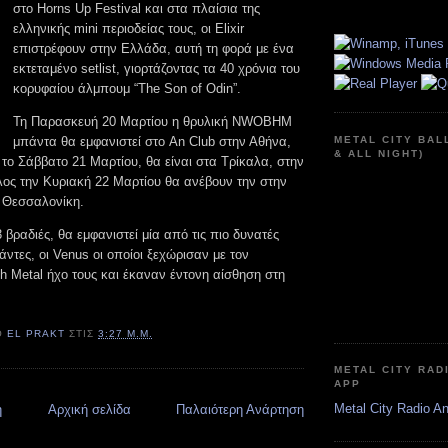
στο Horns Up Festival και στα πλαίσια της
ελληνικής mini περιοδείας τους, οι Elixir
επιστρέφουν στην Ελλάδα, αυτή τη φορά με ένα
εκτεταμένο setlist, γιορτάζοντας τα 40 χρόνια του
κορυφαίου άλμπουμ “The Son of Odin”.
Τη Παρασκευή 20 Μαρτίου η θρυλική NWOBHM
μπάντα θα εμφανιστεί στο An Club στην Αθήνα,
METAL CITY BAL
& ALL NIGHT)
το Σάββατο 21 Μαρτίου, θα είναι στα Τρίκαλα, στην
λος την Κυριακή 22 Μαρτίου θα ανέβουν την στην
ν Θεσσαλονίκη.
3 βραδιές, θα εμφανιστεί μία από τις πιο δυνατές
άντες, οι Venus οι οποίοι ξεχώρισαν με τον
h Metal ήχο τους και έκαναν έντονη αίσθηση στη
Ό
EL PRAKT
ΣΤΙΣ
3:27 Μ.Μ.
METAL CITY RAD
APP
Metal City Radio A
η
Αρχική σελίδα
Παλαιότερη Ανάρτηση