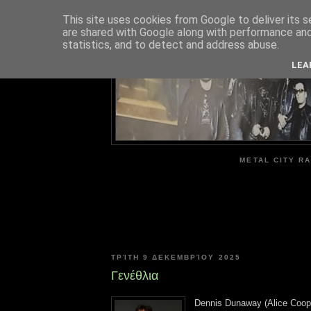
This site uses cookies from Google to deliver its s
are shared with Google along with performance and 
ME
statistics, and to detect and address abuse.
LEA
METAL CITY RA
ΤΡΊΤΗ 9 ΔΕΚΕΜΒΡΊΟΥ 2025
Γενέθλια
Dennis Dunaway (Alice Coop