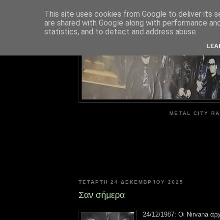
This site uses cookies from Google to deliver its s
are shared with Google along with performance and 
ME
statistics, and to detect and address abuse.
LEA
METAL CITY RA
ΤΕΤΆΡΤΗ 24 ΔΕΚΕΜΒΡΊΟΥ 2025
Σαν σήμερα
24/12/1987: Οι Nirvana άρ