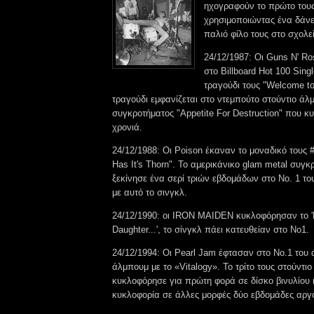
ηχογραφούν το πρώτο του
χρησιμοποιώντας ένα δάνε
παλιό φίλο τους στο σχολεί
24/12/1987: Οι Guns N' R
στο Billboard Hot 100 Singl
τραγούδι τους "Welcome to
τραγούδι εμφανίζεται στο ντεμπούτο στούντιο άλ
συγκροτήματος "Appetite For Destruction" που κ
χρονιά.
24/12/1988: Οι Poison έκαναν το μοναδικό τους 
Has It's Thorn". Το αμερικάνικο glam metal συγ
ξεκίνησε ένα σερί τριών εβδομάδων στο Νο. 1 το
με αυτό το σινγκλ.
24/12/1990: οι IRON MAIDEN κυκλοφόρησαν το '
Daughter...', το σίνγκλ πάει κατευθείαν στο Νο1.
24/12/1994: Οι Pearl Jam έφτασαν στο Νο.1 του 
άλμπουμ με το «Vitalogy». Το τρίτο τους στούντι
κυκλοφόρησε για πρώτη φορά σε δίσκο βινυλίου
κυκλοφορία σε άλλες μορφές δύο εβδομάδες αργ