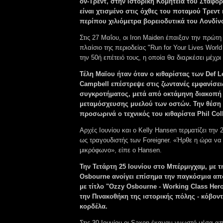
ον-Τρεντ, στην ιστορική Κομητεία του Στάφορ
είναι χτισμένο στις όχθες του ποταμού Τρεντ 
περίπου χιλιόμετρα βορειοδυτικά του Λονδίν
Στις 27 Μαΐου, οι Iron Maiden έπαιξαν την πρώτη
πλαίσιο της περιοδείας "Run for Your Lives World
την 50ή επέτειό τους, η οποία θα διαρκέσει μέχρι
Τέλη Μαϊου ήταν όταν ο κιθαρίστας των Def L
Campbell επέστρεψε στις ζωντανές εμφανίσει
συγκροτήματος, μετά από οκτάμηνη διακοπή
μεταμόσχευσης μυελού των οστών. Την θέση 
προσωρινά ο τεχνικός του κιθαρίστα Phil Col
Αρχές Ιουνίου και ο Kelly Hansen τερματίζει την 
ως τραγουδιστής των Foreigner. «Ήρθε η ώρα ν
μικρόφωνο», είπε ο Hansen.
Την Τετάρτη 25 Ιουνίου στο Μπέρμιγχαμ, με τ
Osbourne ανοίγει επίσημα την παγκόσμια απ
με τίτλο "Ozzy Osbourne - Working Class Her
την Πινακοθήκη της ιστορικής πόλης - κόβοντ
κορδέλα.
Στις 30 Ιουνίου οι Saxon έκαναν γνωστό μέσα α