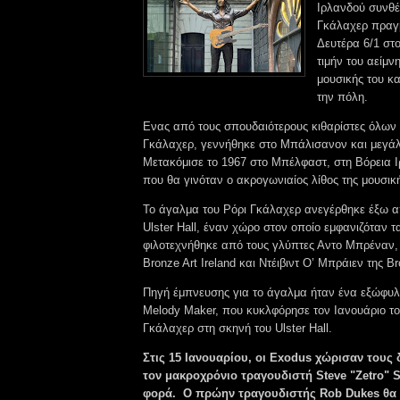
Ιρλανδού συνθέ
Γκάλαχερ πραγ
Δευτέρα 6/1 σ
τιμήν του αείμν
μουσικής του κ
την πόλη.
Ενας από τους σπουδαιότερους κιθαρίστες όλων
Γκάλαχερ, γεννήθηκε στο Μπάλισανον και μεγά
Μετακόμισε το 1967 στο Μπέλφαστ, στη Βόρεια Ι
που θα γινόταν ο ακρογωνιαίος λίθος της μουσικ
Το άγαλμα του Ρόρι Γκάλαχερ ανεγέρθηκε έξω α
Ulster Hall, έναν χώρο στον οποίο εμφανιζόταν τ
φιλοτεχνήθηκε από τους γλύπτες Αντο Μπρέναν, 
Bronze Art Ireland και Ντέιβιντ Ο’ Μπράιεν της Br
Πηγή έμπνευσης για το άγαλμα ήταν ένα εξώφυλ
Melody Maker, που κυκλφόρησε τον Ιανουάριο το
Γκάλαχερ στη σκηνή του Ulster Hall.
Στις 15 Ιανουαρίου, οι Exodus χώρισαν τους
τον μακροχρόνιο τραγουδιστή Steve "Zetro" S
φορά. Ο πρώην τραγουδιστής Rob Dukes θα ε