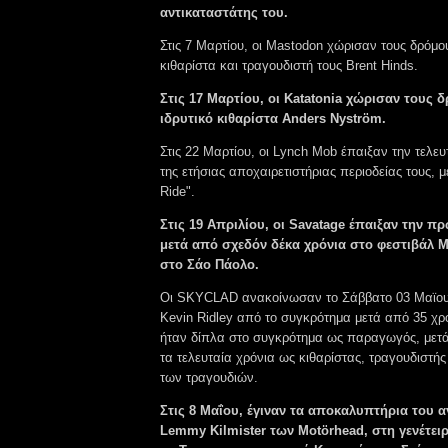
αντικαταστάτης του.
Στις 7 Μαρτίου, οι Mastodon χώρισαν τους δρόμου
κιθαρίστα και τραγουδιστή τους Brent Hinds.
Στις 17 Μαρτίου, οι Katatonia χώρισαν τους 
ιδρυτικό κιθαρίστα Anders Nyström.
Στις 22 Μαρτίου, οι Lynch Mob έπαιξαν την τελευ
της ετήσιας αποχαιρετιστήριας περιοδείας τους, με
Ride".
Στις 19 Απριλίου, οι Savatage έπαιξαν την π
μετά από σχεδόν δέκα χρόνια στο φεστιβάλ M
στο Σάο Πάολο.
Οι SKYCLAD ανακοίνωσαν το Σάββατο 03 Μαϊου
Kevin Ridley από το συγκρότημα μετά από 35 χρό
ήταν δίπλα στο συγκρότημα ως παραγωγός, μετά
τα τελευταία χρόνια ως κιθαρίστας, τραγουδιστής
των τραγουδιών.
Στις 8 Μαΐου, έγιναν τα αποκαλυπτήρια του α
Lemmy Kilmister των Motörhead, στη γενέτειρ