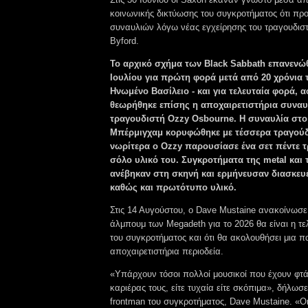
κοινωνικής δικτύωσης του συγκροτήματος ότι π
συναυλιών λόγω νέας εγχείρησης του τραγουδιστ
Byford.
Το αρχικό σχήμα των Black Sabbath επανενώ
Ιουλίου για πρώτη φορά μετά από 20 χρόνια 
Ηνωμένο Βασίλειο - και για τελευταία φορά, 
θεωρήθηκε επίσης η αποχαιρετιστήρια συναυ
τραγουδιστή Ozzy Osbourne. Η συναυλία στο
Μπέρμιγχαμ κορυφώθηκε με τέσσερα τραγούδ
νωρίτερα ο Ozzy παρουσίασε ένα σετ πέντε 
σόλο υλικό του. Συγκροτήματα της metal και 
ανέβηκαν στη σκηνή και ερμήνευσαν διασκευ
καθώς και πρωτότυπο υλικό.
Στις 14 Αυγούστου, ο Dave Mustaine ανακοίνωσε
άλμπουμ των Megadeth για το 2026 θα είναι η τ
του συγκροτήματος και ότι θα ακολουθήσει μια 
αποχαιρετιστήρια περιοδεία.
«Υπάρχουν τόσοι πολλοί μουσικοί που έχουν φτάσ
καριέρας τους, είτε τυχαία είτε σκόπιμα», δήλωσε
frontman του συγκροτήματος, Dave Mustaine. «Οι