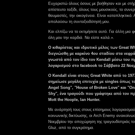
Ευχαριστώ όλους όσους με βοήθησαν και με στήρ
απίστευτο ταξίδι, όλους τους μουσικούς, το συνερ
θαυμαστές, την οικογένεια. Είναι καταπληκτικό.
απολαύσω τη συνταξιοδότησή μου.
Και ελπίζω να το εκτιμήσετε αυτό. Για άλλη μια
όλη μου την καρδιά. Να είστε καλά.».
Ο κιθαρίστας και ιδρυτικό μέλος των Great Wh
διεγνώσθη με καρκίνο 4ου σταδίου στα νεφρά.
γνωστά από τον ίδιο τον Kendall μέσω του 
λογαρισμού στο facebook το Σάββατο 22 Νοε
Ο Kendall είναι στους Great White από το 19
σημείωσε μεγάλη επιτυχία με singles όπως τ
Angel Song", "House of Broken Love" και "Onc
Shy", ένα τραγούδι που γράφτηκε από τον π
Mott the Hoople, Ian Hunter.
Με ανάρτησή τους στους επίσημους λογαριασμού
κοινωνικής δικτύωσης, οι Arch Enemy ανακοίνω
Νοεμβρίου την αποχώρηση της τραγουδίστριάς του
Gluz, από το συγκρότημα.