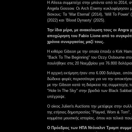
Η Alissa συμμετείχε στην μπάντα από το 2014, α
Angela Gossow. Οι Arch Enemy κυκλοφόρησαν μα
δίσκους: Τα ‘War Eternal’ (2014), ‘Will To Power’ 
(2022) και ‘Blood Dynasty’ (2025).
Την ίδια μέρα, με ανακοίνωση τους οι Angra
αποχώρηση του Fabio Lione από το συγκρότ
χρόνια συνεργασίας μαζί τους.
H κιθάρα Gibson με την οποία έπαιξε ο Kirk Ha
"Back To The Beginning" του Ozzy Osbourne στ
πουλήθηκε στις 20 Νοεμβρίου για 76.800 δολάρια
Η αρχική εκτίμηση ήταν στα 6.000 δολάρια, οπό
δώδεκα φορές περισσότερα για να την αποκτήσε
με την Gibson κατά τη διάρκεια της συμμετοχής τω
"Hole In The Sky" στην βραδιά των Black Sabbat
υπέγραψε.
Ο οίκος Julien's Auctions την μετέφερε στην συλλ
της ετήσιας δημοπρασίας "Played, Worn & Torn",
κομμάτια μουσικής ιστορίας, όπου και τελικά πο
Ο Πρόεδρος των ΗΠΑ Ντόναλντ Τραμπ συμμετ