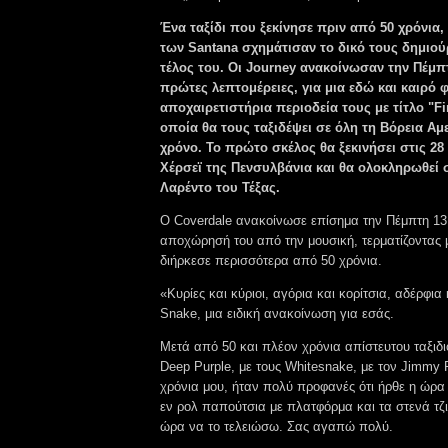
Ένα ταξίδι που ξεκίνησε πριν από 50 χρόνια
των Santana σχημάτισαν το δικό τους δημιού
τέλος του. Οι Journey ανακοίνωσαν την Πέμπτ
πρώτες λεπτομέρειες, για μια εδώ και καιρό
αποχαιρετιστήρια περιοδεία τους με τίτλο "Fin
οποία θα τους ταξιδέψει σε όλη τη Βόρεια Αμ
χρόνο.
Το πρώτο σκέλος θα ξεκινήσει στις 2
Χέρσεϊ της Πενσυλβάνια και θα ολοκληρωθεί σ
Λαρέντο του Τέξας.
Ο Coverdale ανακοίνωσε επίσημα την Πέμπτη 13
αποχώρησή του από την μουσική, τερματίζοντας 
διήρκεσε περισσότερα από 50 χρόνια.
«Κυρίες και κύριοι, αγόρια και κορίτσια, αδέρφια
Snake, μια ειδική ανακοίνωση για εσάς.
Μετά από 50 και πλέον χρόνια απίστευτου ταξιδιο
Deep Purple, με τους Whitesnake, με τον Jimmy 
χρόνια μου, ήταν πολύ προφανές ότι ήρθε η ώρα
εν ρολ παπούτσια με πλατφόρμα και τα στενά τζι
ώρα να το τελειώσω. Σας αγαπώ πολύ.