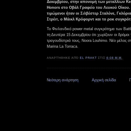
Δεκεμβρίου, στην απονομή των μεταλλίων Ke
Honors στο Οβάλ Γραφείο του Λευκού Οίκου. 
τιμώμενοι ήταν οι Σιλβέστερ Σταλόνε, Γκλόρια
Στρέιτ, ο Μάικλ Κρόφορντ και το ροκ συγκρότ
Το Φινλανδικό power metal συγκρότημα των Batt
τη Δευτέρα 15 Δεκεμβρίου ότι χωρίζουν οι δρόμοι 
τραγουδίστριά τους, Noora Louhimo. Νέο μέλος σ
Marina La Torraca.
ΑΝΑΡΤΉΘΗΚΕ ΑΠΌ
EL PRAKT
ΣΤΙΣ
6:08 Μ.Μ.
Νεότερη ανάρτηση
Αρχική σελίδα