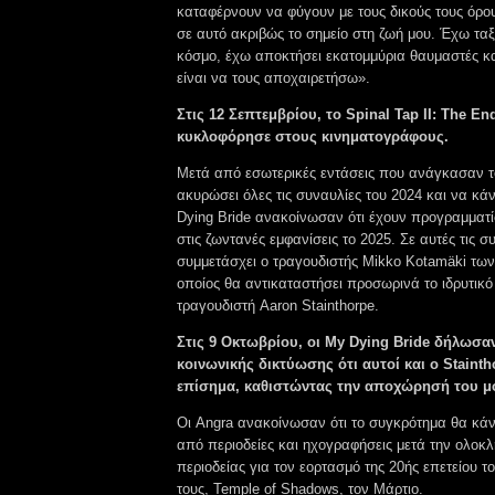
καταφέρνουν να φύγουν με τους δικούς τους όρου
σε αυτό ακριβώς το σημείο στη ζωή μου. Έχω ταξ
κόσμο, έχω αποκτήσει εκατομμύρια θαυμαστές κα
είναι να τους αποχαιρετήσω».
Στις 12 Σεπτεμβρίου, το Spinal Tap II: The En
κυκλοφόρησε στους κινηματογράφους.
Μετά από εσωτερικές εντάσεις που ανάγκασαν 
ακυρώσει όλες τις συναυλίες του 2024 και να κάν
Dying Bride ανακοίνωσαν ότι έχουν προγραμματί
στις ζωντανές εμφανίσεις το 2025. Σε αυτές τις σ
συμμετάσχει ο τραγουδιστής Mikko Kotamäki των
οποίος θα αντικαταστήσει προσωρινά το ιδρυτικό
τραγουδιστή Aaron Stainthorpe.
Στις 9 Οκτωβρίου, οι My Dying Bride δήλωσα
κοινωνικής δικτύωσης ότι αυτοί και ο Staint
επίσημα, καθιστώντας την αποχώρησή του μ
Οι Angra ανακοίνωσαν ότι το συγκρότημα θα κάν
από περιοδείες και ηχογραφήσεις μετά την ολοκ
περιοδείας για τον εορτασμό της 20ής επετείου 
τους, Temple of Shadows, τον Μάρτιο.