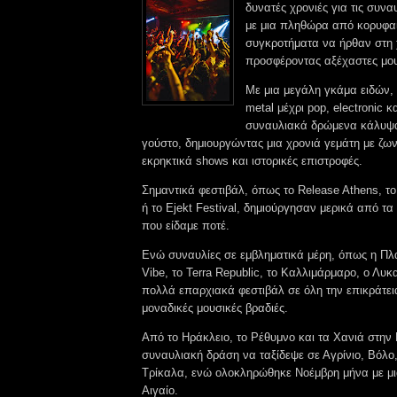
δυνατές χρονιές για τις συν
με μια πληθώρα από κορυφαί
συγκροτήματα να ήρθαν στη
προσφέροντας αξέχαστες μουσ
Με μια μεγάλη γκάμα ειδών, 
metal μέχρι pop, electronic κα
συναυλιακά δρώμενα κάλυψα
γούστο, δημιουργώντας μια χρονιά γεμάτη με ζων
εκρηκτικά shows και ιστορικές επιστροφές.
Σημαντικά φεστιβάλ, όπως το Release Athens, τ
ή το Ejekt Festival, δημιούργησαν μερικά από τα 
που είδαμε ποτέ.
Ενώ συναυλίες σε εμβληματικά μέρη, όπως η Πλα
Vibe, το Terra Republic, το Καλλιμάρμαρο, ο Λυκ
πολλά επαρχιακά φεστιβάλ σε όλη την επικράτε
μοναδικές μουσικές βραδιές.
Από το Ηράκλειο, το Ρέθυμνο και τα Χανιά στην 
συναυλιακή δράση να ταξίδεψε σε Αγρίνιο, Βόλο,
Τρίκαλα, ενώ ολοκληρώθηκε Νοέμβρη μήνα με μι
Αιγαίο.