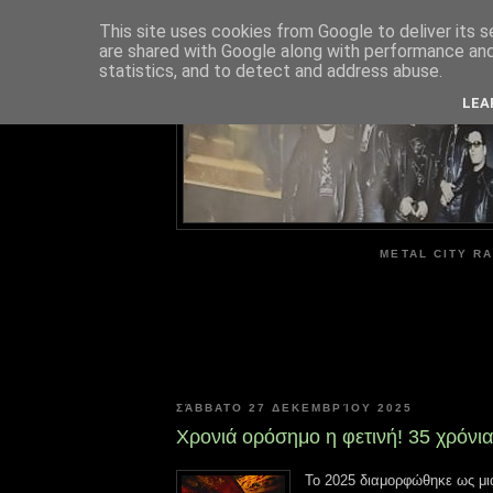
This site uses cookies from Google to deliver its s
are shared with Google along with performance and 
ME
statistics, and to detect and address abuse.
LEA
METAL CITY RA
ΣΆΒΒΑΤΟ 27 ΔΕΚΕΜΒΡΊΟΥ 2025
Χρονιά ορόσημο η φετινή! 35 χρόνια
Το 2025 διαμορφώθηκε ως μια