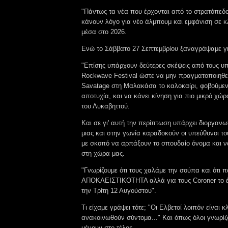
"Πάντως τα νέα που έρχονται από το στρατόπεδ
κάνουν λόγο για νέο άλμπουμ και εμφάνιση σε 
μέσα στο 2026.
Ενώ το Σάββατο 27 Σεπτεμβρίου ξαναγράψαμε γι
"Επίσης υπάρχουν δεύτερες σκέψεις από τους υ
Rockwave Festival ώστε να μην πραγματοποιηθε
Savatage στη Μαλακάσα το καλοκαίρι, φοβούμεν
αποτυχία, και να κάνει κίνηση για πιο μικρό χώ
του Λυκαβηττού.
Και σε γι' αυτή την περίπτωση υπάρχει διοργαν
μιας και στην γωνία καραδοκούν οι υπεύθυνοι του
με σκοπό να αρπάξουν το σπουδαίο όνομα και να
στη χώρα μας.
"Γνωρίζουμε ότι τους χαλάμε την σούπα και ότι π
ΑΠΟΚΛΕΙΣΤΙΚΟΤΗΤΑ αλλά για τους Coroner το 
την Τρίτη 12 Αυγούστου".
Τι είχαμε γράψει τότε; "Οι Ελβετοί λοιπόν είναι κ
ανακοινωθούν σύντομα..." Και όπως όλοι γνωρίζ
μένουν στο τέλος...