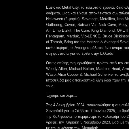
Εμείς ως Metal City, τα τελευταία χρόνια, δικαι
ονόματα, μιας και είχαμε αποκλειστικά συναυλιακ
Helloween (2 φορές), Savatage, Metallica, Iron M
Gathering, Coven, Satriani-Vai, Nick Cave, Moby
Air, Limp Bizkit, The Cure, King Diamond, OPET
Pentagram, Marduk, Vio-LENCE, Bruce Dickinson
of Thrash, Bring me the Horizon & Avenged Seve
καθυστέρηση, οι Avenged μάλιστα ένα όνομα πο
στη φαντασία για να έρθει στην Ελλάδα.
Όπως επίσης ενημερωθήκατε πρώτοι από την εκ
Woody Allen, Michael Bolton, Machine Head, Arm
Wasp, Alice Cooper & Michael Schenker τα ανεβ
ιστοσελίδα μας αποκλειστικά λίγη ώρα πριν την
τους.
Έχουμε και λέμε...
Στις 4 Δεκεμβρίου 2024, ανακοινώθηκε η συναυλ
Sevenfold για το Σάββατο 7 Ιουνίου 2025, το θρ
την Καλιφόρνια το περιμέναμε το καλοκαίρι του 
γράψει την Κυριακή 5 Νοεμβρίου 2023, μαζί με τ
με την εμφάνιση των Megadeth.