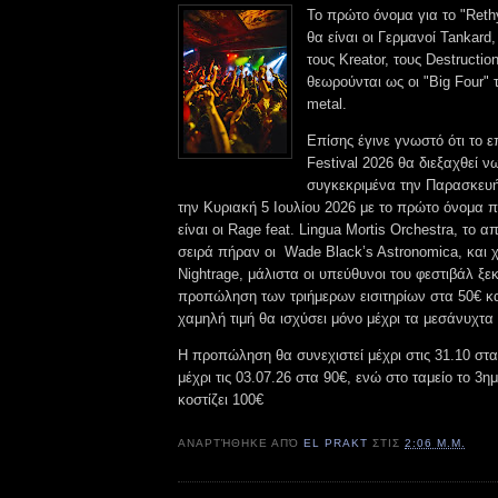
Το πρώτο όνομα για το "Ret
θα είναι οι Γερμανοί Tankard, 
τους Kreator, τους Destructi
θεωρούνται ως οι "Big Four" 
metal.
Επίσης έγινε γνωστό ότι το 
Festival 2026 θα διεξαχθεί ν
συγκεκριμένα την Παρασκευή
την Κυριακή 5 Ιουλίου 2026 με το πρώτο όνομα 
είναι οι Rage feat. Lingua Mortis Orchestra, το 
σειρά πήραν οι Wade Black’s Astronomica, και χ
Nightrage, μάλιστα οι υπεύθυνοι του φεστιβάλ ξε
προπώληση των τριήμερων εισιτηρίων στα 50€ κα
χαμηλή τιμή θα ισχύσει μόνο μέχρι τα μεσάνυχτα
Η προπώληση θα συνεχιστεί μέχρι στις 31.10 στ
μέχρι τις 03.07.26 στα 90€, ενώ στο ταμείο το 3ημ
κοστίζει 100€
ΑΝΑΡΤΉΘΗΚΕ ΑΠΌ
EL PRAKT
ΣΤΙΣ
2:06 Μ.Μ.