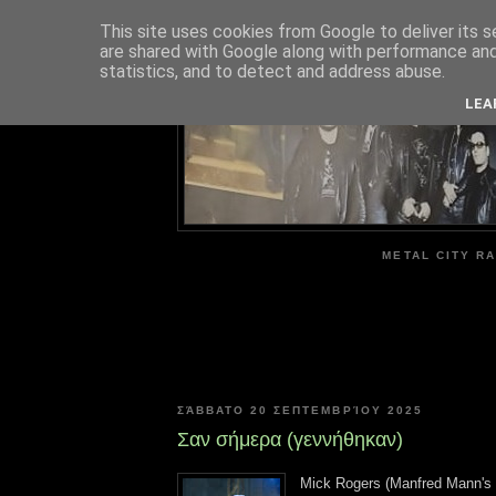
This site uses cookies from Google to deliver its s
are shared with Google along with performance and 
ME
statistics, and to detect and address abuse.
LEA
METAL CITY RA
ΣΆΒΒΑΤΟ 20 ΣΕΠΤΕΜΒΡΊΟΥ 2025
Σαν σήμερα (γεννήθηκαν)
Mick Rogers (Manfred Mann's 