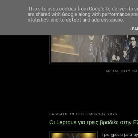
This site uses cookies from Google to deliver its s
are shared with Google along with performance and 
ME
statistics, and to detect and address abuse.
LEA
METAL CITY RA
ΣΆΒΒΑΤΟ 13 ΣΕΠΤΕΜΒΡΊΟΥ 2025
Οι Leprous για τρεις βραδιές στην 
Τρία χρόνια μετά τη