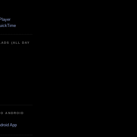
LADS (ALL DAY
IO ANDROID
ndroid App