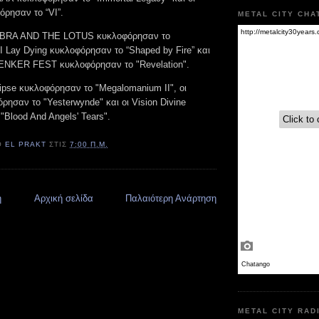
όρησαν το “VI”.
METAL CITY CHA
KOBRA AND THE LOTUS κυκλοφόρησαν το
s I Lay Dying κυκλοφόρησαν το “Shaped by Fire” και
NKER FEST κυκλοφόρησαν το "Revelation".
lipse κυκλοφόρησαν το "Megalomanium II", οι
ρησαν το "Yesterwynde" και οι Vision Divine
"Blood And Angels' Tears".
Ό
EL PRAKT
ΣΤΙΣ
7:00 Π.Μ.
η
Αρχική σελίδα
Παλαιότερη Ανάρτηση
METAL CITY RAD