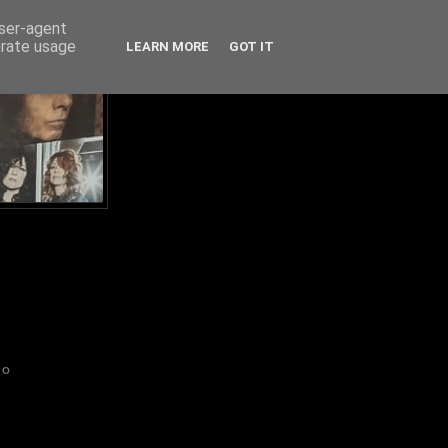
user-agent
erate usage
LEARN MORE
GOT IT
IO