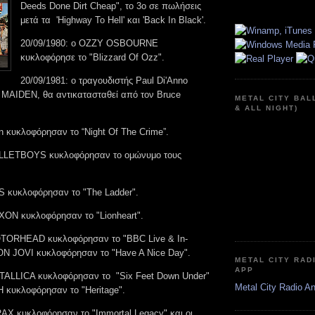
Deeds Done Dirt Cheap", το 3ο σε πωλήσεις
μετά τα 'Highway To Hell' και 'Back In Black'.
20/09/1980: ο OZZY OSBOURNE
κυκλοφόρησε το "Blizzard Of Ozz".
20/09/1981: ο τραγουδιστής Paul Di'Anno
 MAIDEN, θα αντικατασταθεί από τον Bruce
METAL CITY BAL
& ALL NIGHT)
on κυκλοφόρησαν το “Night Of The Crime”.
BULLETBOYS κυκλοφόρησαν το ομώνυμο τους
ES κυκλοφόρησαν το "The Ladder".
AXON κυκλοφόρησαν το "Lionheart".
MOTORHEAD κυκλοφόρησαν το "BBC Live & In-
BON JOVI κυκλοφόρησαν το "Have A Nice Day".
METAL CITY RAD
APP
ETALLICA κυκλοφόρησαν το "Six Feet Down Under"
Metal City Radio A
H κυκλοφόρησαν το "Heritage".
RAX κυκλοφόρησαν το "Immortal Legacy" και οι