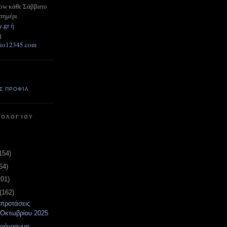
how κάθε Σάββατο
σημέρι
y.gr
ή
ή
adio12345.com
Σ ΠΡΟΦΊΛ
ΤΟΛΟΓΊΟΥ
154)
64)
201)
(162)
 προτάσεις
 Οκτωβρίου 2025
πρόγραμμα