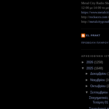
Metal City Radio S
12:00 με 14:00 το με
https://www.metalcit
http://
rockaces.com
metalcitygr.r
http://
EL PRAKT
ΠΡΟΒΟΛΉ ΠΛΉΡΟΥ
ΑΡΧΕΙΟΘΉΚΗ ΙΣ
►
2026
(1258)
▼
2025
(1648)
►
Δεκεμβρίου
(
►
Νοεμβρίου
(1
►
Οκτωβρίου
(
▼
Σεπτεμβρίου
Στοιχηματικές
Τετάρτη 01
Συναυλιακό 