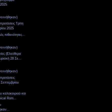
 2025
γεννήθηκαν)
 προτάσεις Τρίτη
ρίου 2025
ές πιθανότητες...
γεννήθηκαν)
νίες (Ελεύθερα
υριακή 28 Σε...
γεννήθηκαν)
 προτάσεις
 Σεπτεμβρίου
υ καλοκαιριού και
ical Rom...
υ
καν...