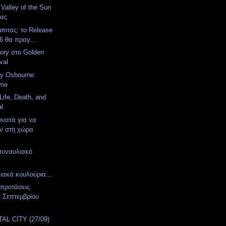
 Valley of the Sun
μας
πιτας: το Release
6 θα πραγ...
ory στο Golden
val
y Osbourne:
ome
 Life, Death, and
l
υνατά για να
ν στη χώρα
συναυλιακό
α
ιακά κουλούρια...
 προτάσεις
 Σεπτεμβρίου
AL CITY (27/09)