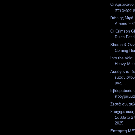
Οι Αμερικανοί
στη χώρα 
Γιάννης Μιράμ
Athens 202
Οι Crimson Gl
Rules Festi
Sharon & Ozz
Coming H
Into the Void:
Heavy Meta
Ακούγονται δ
εμφανιστού
μας,...
Εβδομαδιαίο 
πρόγραμμ
Ζεστά συναυλ
Στοιχηματικές
Σάββατο 27
2025
Εκπομπή MET