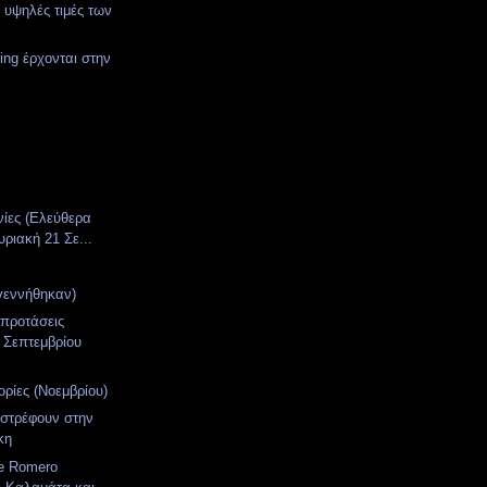
ς υψηλές τιμές των
ing έρχονται στην
νίες (Ελεύθερα
υριακή 21 Σε...
γεννήθηκαν)
 προτάσεις
 Σεπτεμβρίου
ρίες (Νοεμβρίου)
ιστρέφουν στην
κη
e Romero