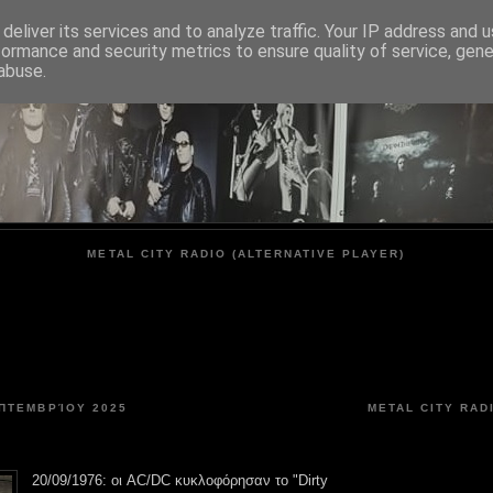
deliver its services and to analyze traffic. Your IP address and 
formance and security metrics to ensure quality of service, gen
METAL CITY
abuse.
METAL CITY RADIO (ALTERNATIVE PLAYER)
ΕΠΤΕΜΒΡΊΟΥ 2025
METAL CITY RAD
20/09/1976: οι AC/DC κυκλοφόρησαν το "Dirty