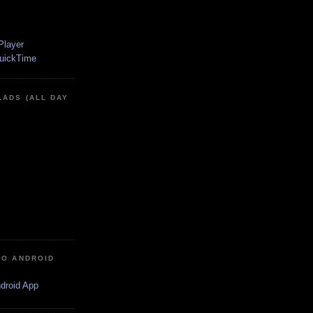
LADS (ALL DAY
IO ANDROID
ndroid App