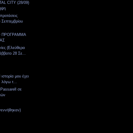
AL CITY (28/09)
ηψη
 προτάσεις
 Σεπτεμβρίου
Ο ΠΡΟΓΡΑΜΜΑ
ΑΣ
νίες (Ελεύθερα
άββατο 28 Σε...
 ιστορία μου έχει
, λόγω τ...
 Passarell σε
ετών
γεννήθηκαν)