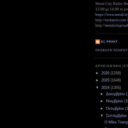
Metal City Radio S
12:00 με 14:00 το με
https://www.metalcit
http://
rockaces.com
metalcitygr.r
http://
EL PRAKT
ΠΡΟΒΟΛΉ ΠΛΉΡΟΥ
ΑΡΧΕΙΟΘΉΚΗ ΙΣ
►
2026
(1258)
►
2025
(1648)
▼
2024
(1355)
►
Δεκεμβρίου
(
►
Νοεμβρίου
(1
►
Οκτωβρίου
(
▼
Σεπτεμβρίου
O Mike Tramp