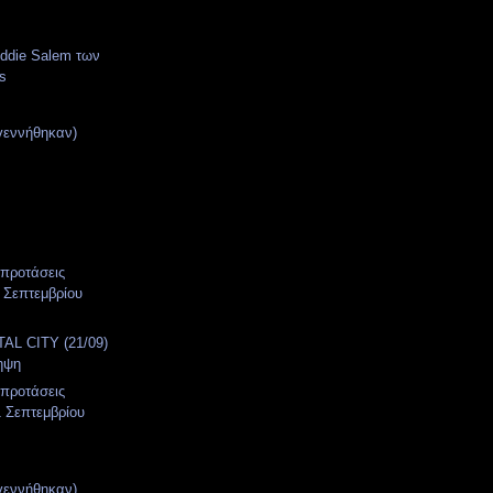
eddie Salem των
s
γεννήθηκαν)
 προτάσεις
 Σεπτεμβρίου
AL CITY (21/09)
ηψη
 προτάσεις
 Σεπτεμβρίου
γεννήθηκαν)