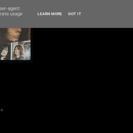
user-agent
erate usage
LEARN MORE
GOT IT
IO