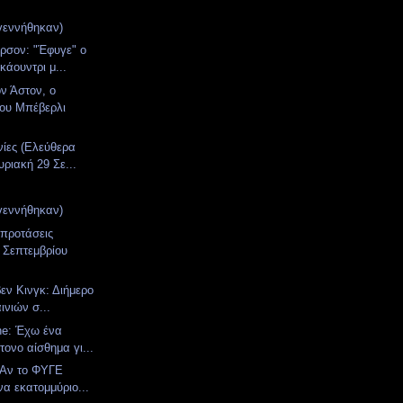
γεννήθηκαν)
ερσον: "Έφυγε" ο
κάουντρι μ...
ν Άστον, ο
του Μπέβερλι
νίες (Ελεύθερα
υριακή 29 Σε...
γεννήθηκαν)
 προτάσεις
 Σεπτεμβρίου
βεν Κινγκ: Διήμερο
ινιών σ...
ne: Έχω ένα
ντονο αίσθημα γι...
: Aν το ΦΥΓΕ
να εκατομμύριο...