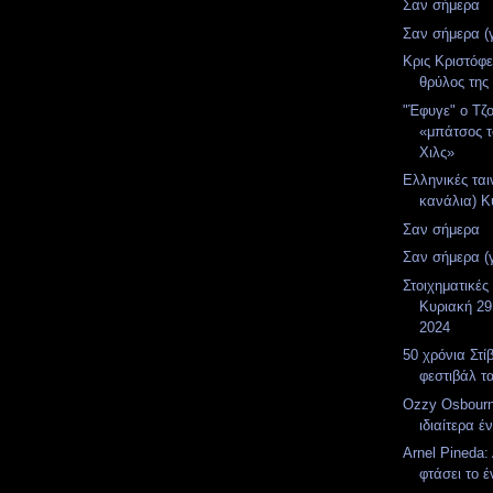
Σαν σήμερα
Σαν σήμερα (
Κρις Κριστόφ
θρύλος της 
"Έφυγε" ο Τζο
«μπάτσος 
Χιλς»
Ελληνικές ται
κανάλια) Κ
Σαν σήμερα
Σαν σήμερα (
Στοιχηματικές
Κυριακή 29
2024
50 χρόνια Στί
φεστιβάλ τα
Ozzy Osbour
ιδιαίτερα έ
Arnel Pineda
φτάσει το έ