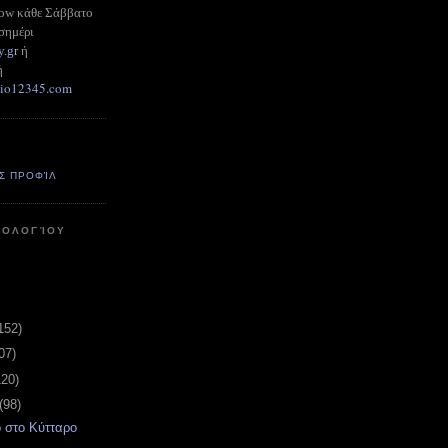
how κάθε Σάββατο
σημέρι
y.gr
ή
ή
adio12345.com
Σ ΠΡΟΦΊΛ
ΤΟΛΟΓΊΟΥ
152)
07)
120)
(98)
 στο Κύτταρο