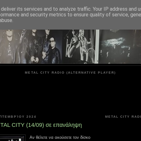
deliver its services and to analyze traffic. Your IP address and 
formance and security metrics to ensure quality of service, gen
METAL CITY
abuse.
METAL CITY RADIO (ALTERNATIVE PLAYER)
ΕΠΤΕΜΒΡΊΟΥ 2024
METAL CITY RAD
AL CITY (14/09) σε επανάληψη
Αν θέλετε να ακούσετε τον δίσκο