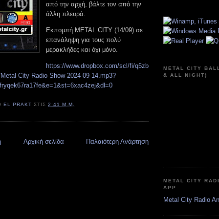
από την αρχή, βάλτε τον από την
άλλη πλευρά.
Εκπομπή METAL CITY (14/09) σε
επανάληψη για τους πολύ
μερακλήδες και όχι μόνο.
https://www.dropbox.com/scl/fi/q5zb
METAL CITY BAL
o/Metal-City-Radio-Show-2024-09-14.mp3?
& ALL NIGHT)
afryqek67ra17fe&e=1&st=6xac4zej&dl=0
Ό
EL PRAKT
ΣΤΙΣ
2:41 Μ.Μ.
η
Αρχική σελίδα
Παλαιότερη Ανάρτηση
METAL CITY RAD
APP
Metal City Radio A