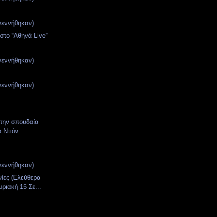
γεννήθηκαν)
στο “Αθηνά Live”
γεννήθηκαν)
γεννήθηκαν)
την σπουδαία
α Ντιόν
γεννήθηκαν)
νίες (Ελεύθερα
υριακή 15 Σε...