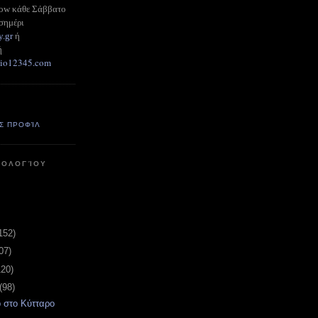
how κάθε Σάββατο
σημέρι
y.gr
ή
ή
adio12345.com
Σ ΠΡΟΦΊΛ
ΤΟΛΟΓΊΟΥ
152)
07)
120)
(98)
 στο Κύτταρο