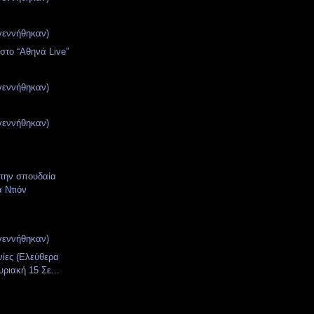
γεννήθηκαν)
στο “Αθηνά Live”
γεννήθηκαν)
γεννήθηκαν)
την σπουδαία
α Ντιόν
γεννήθηκαν)
νίες (Ελεύθερα
υριακή 15 Σε...