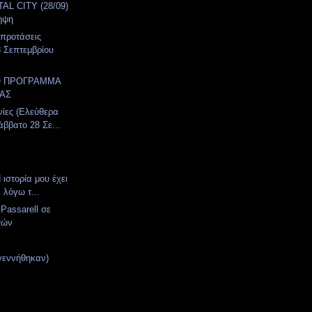
AL CITY (28/09)
ηψη
 προτάσεις
 Σεπτεμβρίου
Ο ΠΡΟΓΡΑΜΜΑ
ΑΣ
νίες (Ελεύθερα
άββατο 28 Σε...
 ιστορία μου έχει
, λόγω τ...
 Passarell σε
ετών
γεννήθηκαν)