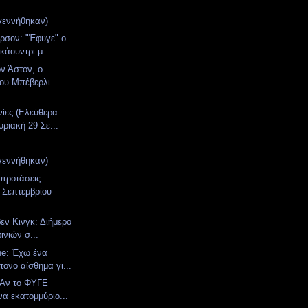
γεννήθηκαν)
ερσον: "Έφυγε" ο
κάουντρι μ...
ν Άστον, ο
του Μπέβερλι
νίες (Ελεύθερα
υριακή 29 Σε...
γεννήθηκαν)
 προτάσεις
 Σεπτεμβρίου
βεν Κινγκ: Διήμερο
ινιών σ...
ne: Έχω ένα
ντονο αίσθημα γι...
: Aν το ΦΥΓΕ
να εκατομμύριο...