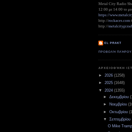
Metal City Radio S
12:00 με 14:00 το με
https://www.metalcit
http://
rockaces.com
metalcitygr.r
http://
EL PRAKT
ΠΡΟΒΟΛΉ ΠΛΉΡΟΥ
ΑΡΧΕΙΟΘΉΚΗ ΙΣ
►
2026
(1258)
►
2025
(1648)
▼
2024
(1355)
►
Δεκεμβρίου
(
►
Νοεμβρίου
(1
►
Οκτωβρίου
(
▼
Σεπτεμβρίου
O Mike Tramp