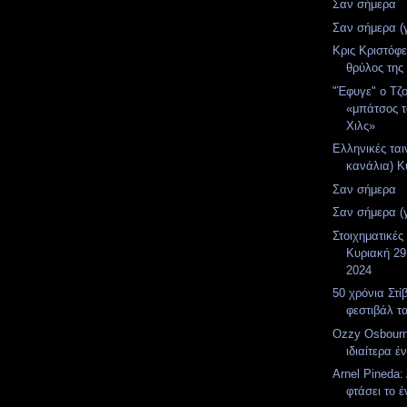
Σαν σήμερα
Σαν σήμερα (
Κρις Κριστόφ
θρύλος της 
"Έφυγε" ο Τζο
«μπάτσος 
Χιλς»
Ελληνικές ται
κανάλια) Κ
Σαν σήμερα
Σαν σήμερα (
Στοιχηματικές
Κυριακή 29
2024
50 χρόνια Στί
φεστιβάλ τα
Ozzy Osbour
ιδιαίτερα έ
Arnel Pineda
φτάσει το έ