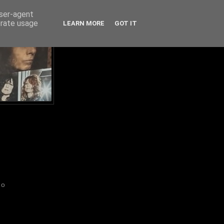
user-agent
erate usage
LEARN MORE
GOT IT
IO