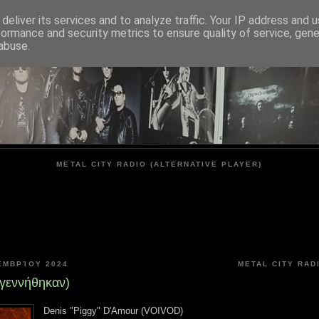
deliver its services and to analyze traffic. Your IP address and 
formance and security metrics to ensure quality of service, gen
METAL CITY
abuse.
METAL CITY RADIO (ALTERNATIVE PLAYER)
ΕΜΒΡΊΟΥ 2024
METAL CITY RAD
(γεννήθηκαν)
Denis "Piggy" D'Amour (VOIVOD)