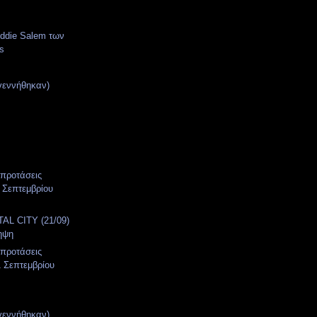
eddie Salem των
s
γεννήθηκαν)
 προτάσεις
 Σεπτεμβρίου
AL CITY (21/09)
ηψη
 προτάσεις
 Σεπτεμβρίου
γεννήθηκαν)