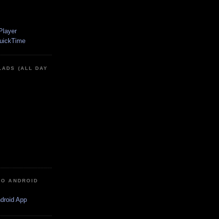
LADS (ALL DAY
IO ANDROID
ndroid App