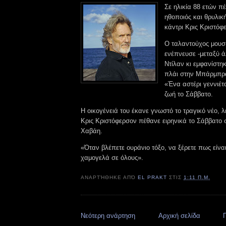
Σε ηλικία 88 ετών π
ηθοποιός και θρυλικ
κάντρι Κρις Κριστόφ
Ο ταλαντούχος μουσι
ενέπνευσε -μεταξύ 
Ντίλαν κι εμφανίστη
πλάι στην Μπάρμπρα
«Ένα αστέρι γεννιέτ
ζωή το Σάββατο.
Η οικογένειά του έκανε γνωστό το τραγικό νέο,
Κρις Κριστόφερσον πέθανε ειρηνικά το Σάββατο σ
Χαβάη.
«Όταν βλέπετε ουράνιο τόξο, να ξέρετε πως είναι
χαμογελά σε όλους».
ΑΝΑΡΤΉΘΗΚΕ ΑΠΌ
EL PRAKT
ΣΤΙΣ
1:11 Π.Μ.
Νεότερη ανάρτηση
Αρχική σελίδα