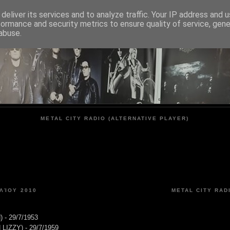
deliver its services and to analyze traffic. Your IP address and 
formance and security metrics to ensure quality of service, gen
METAL CITY
abuse.
METAL CITY RADIO (ALTERNATIVE PLAYER)
ΛΊΟΥ 2010
METAL CITY RAD
 - 29/7/1953
 LIZZY) - 29/7/1959