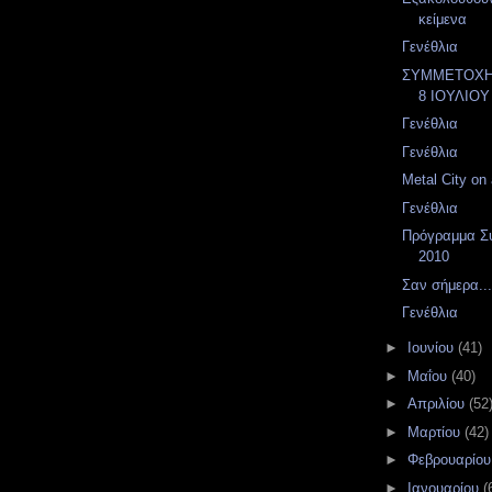
κείμενα
Γενέθλια
ΣΥΜΜΕΤΟΧΗ
8 ΙΟΥΛΙΟΥ
Γενέθλια
Γενέθλια
Metal City on a
Γενέθλια
Πρόγραμμα Συ
2010
Σαν σήμερα...
Γενέθλια
►
Ιουνίου
(41)
►
Μαΐου
(40)
►
Απριλίου
(52
►
Μαρτίου
(42)
►
Φεβρουαρίο
►
Ιανουαρίου
(