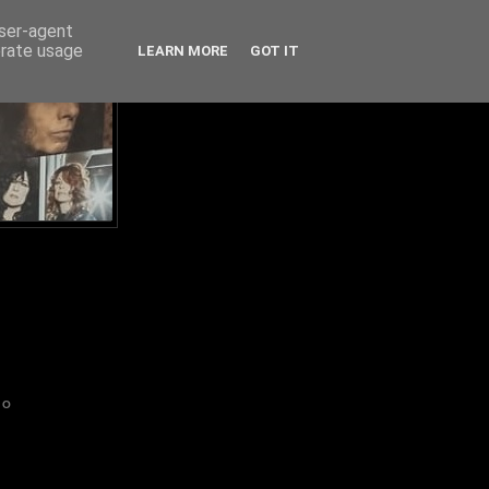
user-agent
erate usage
LEARN MORE
GOT IT
IO