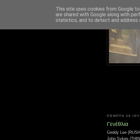
This site uses cookies from Google to 
are shared with Google along with per
statistics, and to detect and address 
ΠΈΜΠΤΗ 29 ΙΟΥ
Γενέθλια
Geddy Lee (RUSH)
John Sykes (THIN