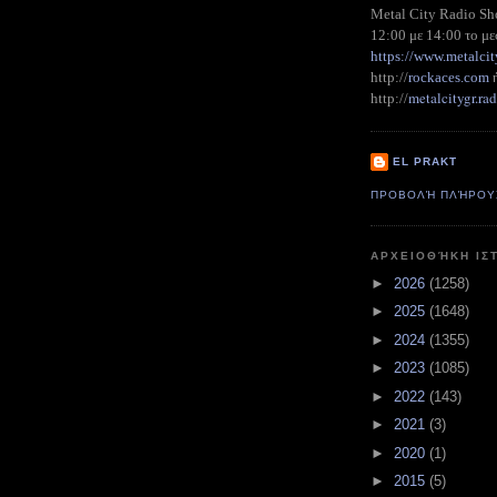
Metal City Radio S
12:00 με 14:00 το με
https://www.metalcit
http://
rockaces.com
metalcitygr.r
http://
EL PRAKT
ΠΡΟΒΟΛΉ ΠΛΉΡΟΥ
ΑΡΧΕΙΟΘΉΚΗ ΙΣ
►
2026
(1258)
►
2025
(1648)
►
2024
(1355)
►
2023
(1085)
►
2022
(143)
►
2021
(3)
►
2020
(1)
►
2015
(5)