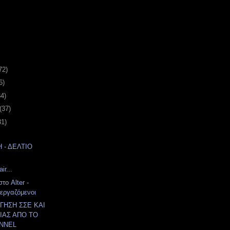
72)
6)
34)
(37)
31)
 - ΔΕΛΤΙΟ
ir...
το Alter -
εργαζόμενοι
ΓΗΣΗ ΣΣΕ ΚΑΙ
ΑΣ ΑΠΟ ΤΟ
NNEL