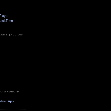
LADS (ALL DAY
IO ANDROID
ndroid App