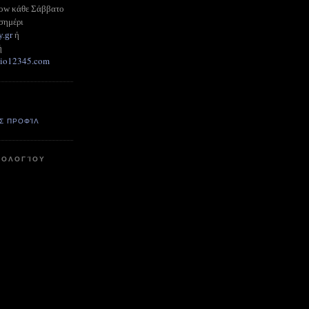
how κάθε Σάββατο
σημέρι
y.gr
ή
ή
adio12345.com
Σ ΠΡΟΦΊΛ
ΤΟΛΟΓΊΟΥ