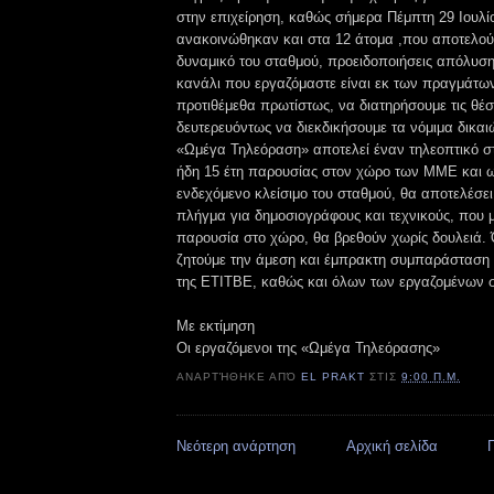
στην επιχείρηση, καθώς σήμερα Πέμπτη 29 Ιουλί
ανακοινώθηκαν και στα 12 άτομα ,που αποτελούμ
δυναμικό του σταθμού, προειδοποιήσεις απόλυση
κανάλι που εργαζόμαστε είναι εκ των πραγμάτων
προτιθέμεθα πρωτίστως, να διατηρήσουμε τις θέσ
δευτερευόντως να διεκδικήσουμε τα νόμιμα δικαι
«Ωμέγα Τηλεόραση» αποτελεί έναν τηλεοπτικό σ
ήδη 15 έτη παρουσίας στον χώρο των ΜΜΕ και ω
ενδεχόμενο κλείσιμο του σταθμού, θα αποτελέσε
πλήγμα για δημοσιογράφους και τεχνικούς, που 
παρουσία στο χώρο, θα βρεθούν χωρίς δουλειά. Ό
ζητούμε την άμεση και έμπρακτη συμπαράσταση
της ΕΤΙΤΒΕ, καθώς και όλων των εργαζομένων 
Με εκτίμηση
Οι εργαζόμενοι της «Ωμέγα Τηλεόρασης»
ΑΝΑΡΤΉΘΗΚΕ ΑΠΌ
EL PRAKT
ΣΤΙΣ
9:00 Π.Μ.
Νεότερη ανάρτηση
Αρχική σελίδα