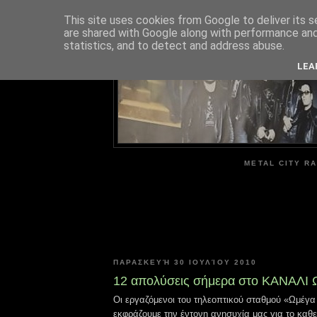
This site uses cookies from Google to deliver its s
are shared with Google along with performance and 
ME
statistics, and to detect and address abuse.
LEA
METAL CITY RA
ΠΑΡΑΣΚΕΥΉ 30 ΙΟΥΛΊΟΥ 2010
12 απολύσεις σήμερα στο ΚΑΝΑΛΙ
Οι εργαζόμενοι του τηλεοπτικού σταθμού «Ωμέγ
εκφράζουμε την έντονη ανησυχία μας για το καθ