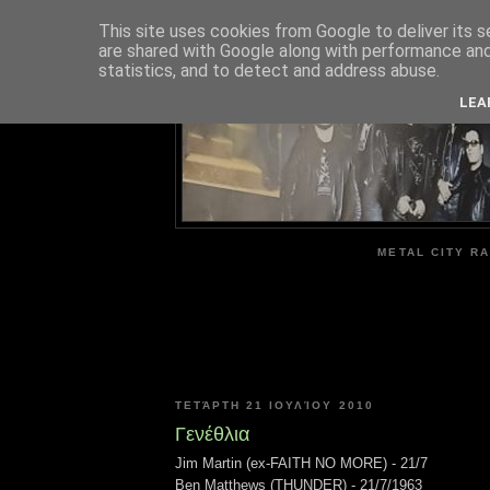
This site uses cookies from Google to deliver its s
are shared with Google along with performance and 
ME
statistics, and to detect and address abuse.
LEA
METAL CITY RA
ΤΕΤΆΡΤΗ 21 ΙΟΥΛΊΟΥ 2010
Γενέθλια
Jim Martin (ex-FAITH NO MORE) - 21/7
Ben Matthews (THUNDER) - 21/7/1963