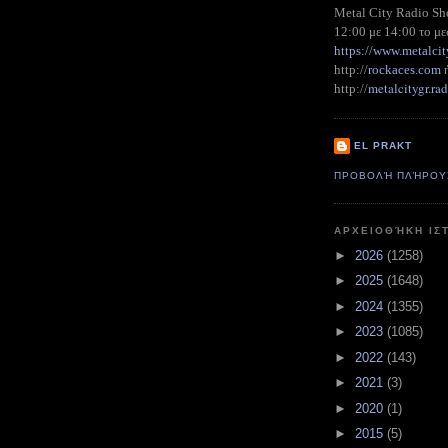
Metal City Radio S
12:00 με 14:00 το με
https://www.metalcit
http://
rockaces.com
metalcitygr.r
http://
EL PRAKT
ΠΡΟΒΟΛΉ ΠΛΉΡΟΥ
ΑΡΧΕΙΟΘΉΚΗ ΙΣ
►
2026
(1258)
►
2025
(1648)
►
2024
(1355)
►
2023
(1085)
►
2022
(143)
►
2021
(3)
►
2020
(1)
►
2015
(5)