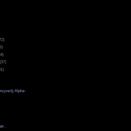
72)
6)
34)
(37)
31)
εχνική) Alpha-
ir...