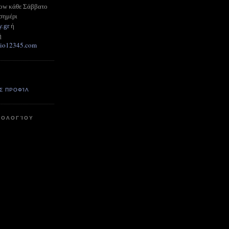
how κάθε Σάββατο
σημέρι
y.gr
ή
ή
adio12345.com
Σ ΠΡΟΦΊΛ
ΤΟΛΟΓΊΟΥ