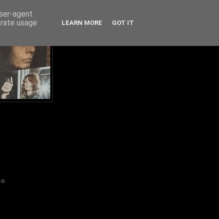
user-agent
erate usage
LEARN MORE
GOT IT
IO