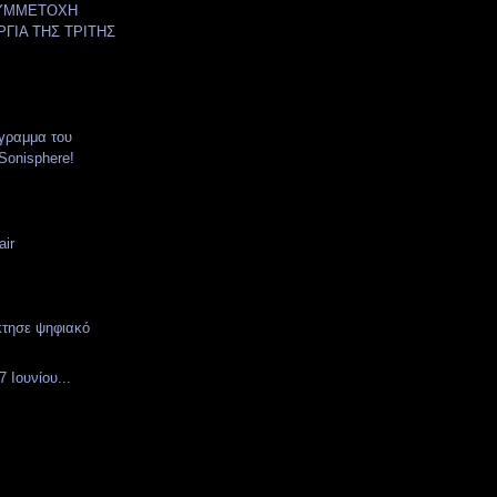
- ΣΥΜΜΕΤΟΧΗ
ΡΓΙΑ ΤΗΣ ΤΡΙΤΗΣ
όγραμμα του
Sonisphere!
air
τησε ψηφιακό
 Ιουνίου...