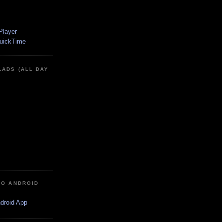
LADS (ALL DAY
IO ANDROID
ndroid App