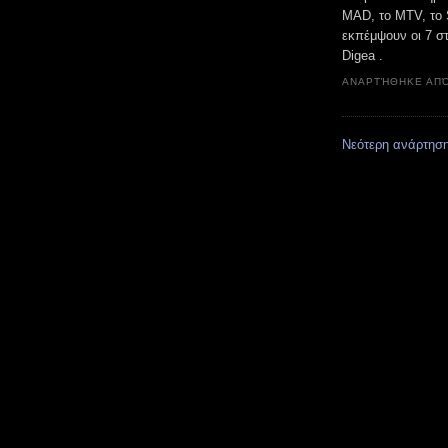
MAD, το MTV, το S
εκπέμψουν οι 7 σ
Digea .
ΑΝΑΡΤΉΘΗΚΕ ΑΠ
Νεότερη ανάρτησ