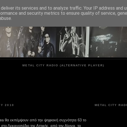
deliver its services and to analyze traffic. Your IP address and 
formance and security metrics to ensure quality of service, gen
METAL CITY
abuse.
METAL CITY RADIO (ALTERNATIVE PLAYER)
ΟΥ 2010
METAL CITY RAD
ea θα εκπέμψουν από την ψηφιακή συχνότητα 63 το
στο Λεκανοπέδιο της Αττικής, από την Αίγινα, το