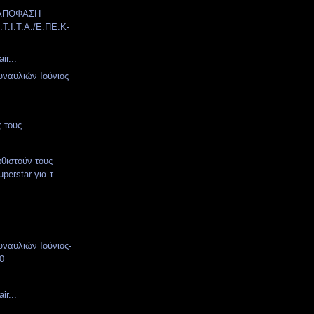
 ΑΠΟΦΑΣΗ
.T.I.T.A./E.ΠΕ.Κ-
ir...
ναυλιών Ιούνιος
 τους...
αθιστούν τους
perstar για τ...
ναυλιών Ιούνιος-
10
ir...