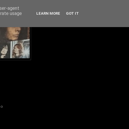
user-agent
erate usage
LEARN MORE
GOT IT
IO