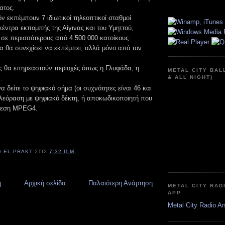
ατος.
 εκπέμπουν 7 ιδιωτικοί τηλεοπτικοί σταθμοί
έντρα εκπομπής της Αίγινας και του Υμηττού,
σε περισσότερους από 4.500.000 κατοίκους.
α θα συνεχίσει να εκπέμπει, αλλά μόνο από τον
ς θα επηρεαστούν περιοχές όπως η Γλυφάδα, η
METAL CITY BAL
.
& ALL NIGHT)
α δείτε το ψηφιακό σήμα (οι συχνότητες είναι 46 και
τηλεόραση με ψηφιακό δέκτη, ή αποκωδικοποιητή που
πίεση ΜPEG4.
Ό
EL PRAKT
ΣΤΙΣ
7:32 Π.Μ.
η
Αρχική σελίδα
Παλαιότερη Ανάρτηση
METAL CITY RAD
APP
Metal City Radio A