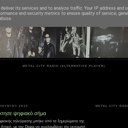
deliver its services and to analyze traffic. Your IP address and 
formance and security metrics to ensure quality of service, gen
METAL CITY
abuse.
METAL CITY RADIO (ALTERNATIVE PLAYER)
ΙΟΥΝΊΟΥ 2010
METAL CITY RAD
κτησε ψηφιακό σήμα
ηφιακής τηλεόρασης μπήκε από τα ξημερώματα της
 Αττική, με την Digea να αναλαμβάνει την εκπομπή