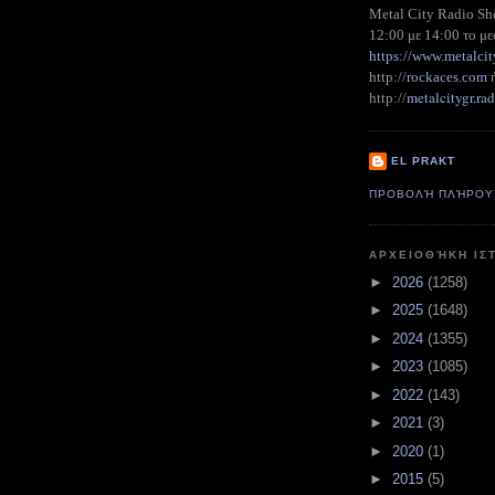
Metal City Radio S
12:00 με 14:00 το με
https://www.metalcit
http://
rockaces.com
metalcitygr.r
http://
EL PRAKT
ΠΡΟΒΟΛΉ ΠΛΉΡΟΥ
ΑΡΧΕΙΟΘΉΚΗ ΙΣ
►
2026
(1258)
►
2025
(1648)
►
2024
(1355)
►
2023
(1085)
►
2022
(143)
►
2021
(3)
►
2020
(1)
►
2015
(5)