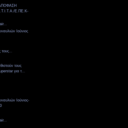
 ΑΠΟΦΑΣΗ
.T.I.T.A./E.ΠΕ.Κ-
ir...
ναυλιών Ιούνιος
 τους...
αθιστούν τους
perstar για τ...
ναυλιών Ιούνιος-
10
ir...