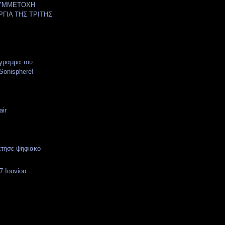
- ΣΥΜΜΕΤΟΧΗ
ΡΓΙΑ ΤΗΣ ΤΡΙΤΗΣ
όγραμμα του
Sonisphere!
air
τησε ψηφιακό
 Ιουνίου...