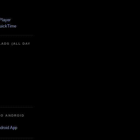
LADS (ALL DAY
IO ANDROID
ndroid App