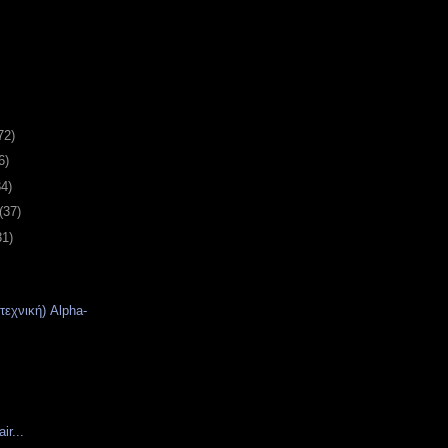
72)
6)
34)
(37)
31)
εχνική) Alpha-
ir...