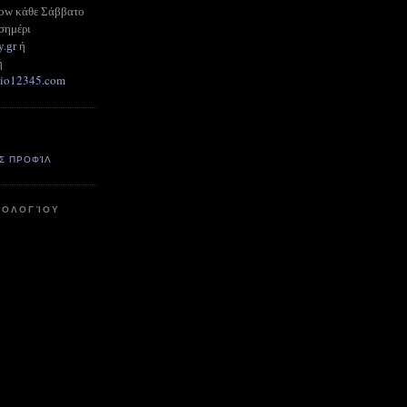
how κάθε Σάββατο
σημέρι
y.gr
ή
ή
adio12345.com
Σ ΠΡΟΦΊΛ
ΤΟΛΟΓΊΟΥ