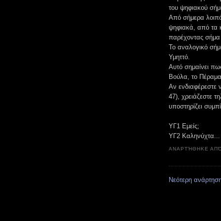
του ψηφιακού σήμ
Από σήμερα λοιπόν
ψηφιακά, από τα κ
παρέχοντας σήμα 
Το αναλογικό σήμ
Υμηττό.
Αυτό σημαίνει πω
Βούλα, το Πέραμα
Αν ενδιαφέρεστε ν
47), χρειάζεστε 
υποστηρίζει συμ
ΥΓ1 Εμείς;
ΥΓ2 Καληνύχτα...
ΑΝΑΡΤΉΘΗΚΕ ΑΠ
Νεότερη ανάρτησ