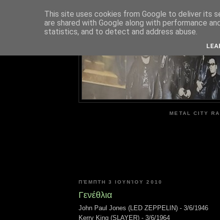
This site uses cookies from Google to deliver its s
are shared with Google along with performance and 
ME
statistics, and to detect and address abuse.
LEA
METAL CITY RA
ΠΈΜΠΤΗ 3 ΙΟΥΝΊΟΥ 2010
Γενέθλια
John Paul Jones (LED ZEPPELIN) - 3/6/1946
Kerry King (SLAYER) - 3/6/1964