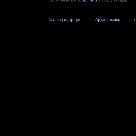
ΑΝΑΡΤΉΘΗΚΕ ΑΠΌ
EL PRAKT
ΣΤΙΣ
5:14 Μ.Μ.
Νεότερη ανάρτηση
Αρχική σελίδα