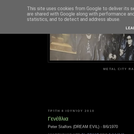
This site uses cookies from Google to deliver its s
are shared with Google along with performance and 
ME
statistics, and to detect and address abuse.
LEA
METAL CITY RA
ΤΡΊΤΗ 8 ΙΟΥΝΊΟΥ 2010
Γενέθλια
Peter Stalfors (DREAM EVIL) - 8/6/1970