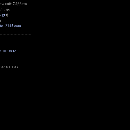
how κάθε Σάββατο
σημέρι
y.gr
ή
ή
adio12345.com
Σ ΠΡΟΦΊΛ
ΤΟΛΟΓΊΟΥ