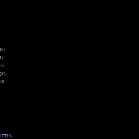
48)
1)
43)
(41)
29)
)
 ΣΤΗΝ