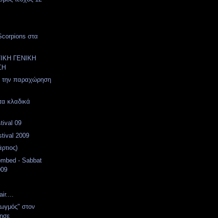
 Scorpions στα
ΤΙΚΗ ΓΕΝΙΚΗ
ΣΗ
την παραχώρηση
τα κλαδικά
tival 09
tival 2009
ρτιος)
ombed - Sabbat
009
ir....
ιωγμός" στον
νησε