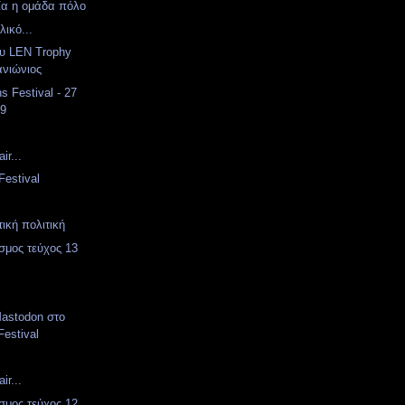
ία η ομάδα πόλο
λικό...
ου LEN Trophy
ανιώνιος
s Festival - 27
09
ir...
Festival
ική πολιτική
σμος τεύχος 13
Mastodon στο
estival
ir...
σμος τεύχος 12