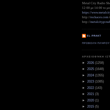
Metal City Radio S
12:00 με 14:00 το με
https://www.metalcit
http://
rockaces.com
metalcitygr.r
http://
EL PRAKT
ΠΡΟΒΟΛΉ ΠΛΉΡΟΥ
ΑΡΧΕΙΟΘΉΚΗ ΙΣ
►
2026
(1258)
►
2025
(1648)
►
2024
(1355)
►
2023
(1085)
►
2022
(143)
►
2021
(3)
►
2020
(1)
►
2015
(5)