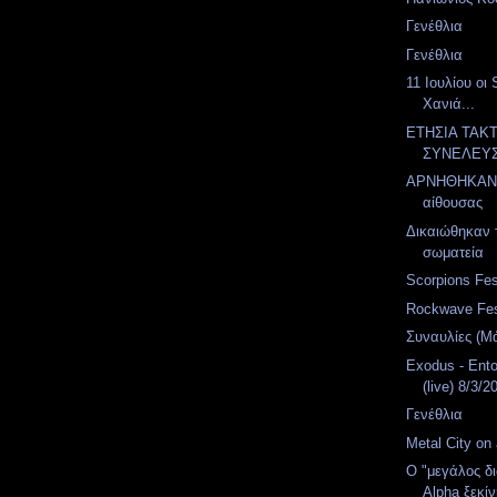
Γενέθλια
Γενέθλια
11 Ιουλίου οι
Χανιά...
ΕΤΗΣΙΑ ΤΑΚ
ΣΥΝΕΛΕΥ
ΑΡΝΗΘΗΚΑΝ 
αίθουσας
Δικαιώθηκαν 
σωματεία
Scorpions Fes
Rockwave Fes
Συναυλίες (Μά
Exodus - Ent
(live) 8/3/2
Γενέθλια
Metal City on a
O "μεγάλος δ
Alpha ξεκί