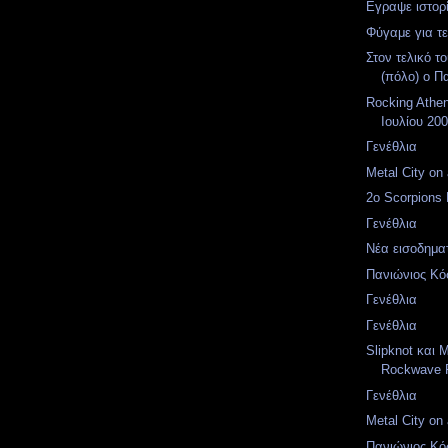
Eγραψε ιστορ
Φύγαμε για τε
Στον τελικό τ
(πόλο) ο Π
Rocking Athen
Ιουλίου 20
Γενέθλια
Metal City on a
2o Scorpions 
Γενέθλια
Νέα εισοδηματ
Πανιώνιος Κό
Γενέθλια
Γενέθλια
Slipknot και 
Rockwave F
Γενέθλια
Metal City on a
Πανιώνιος Κό