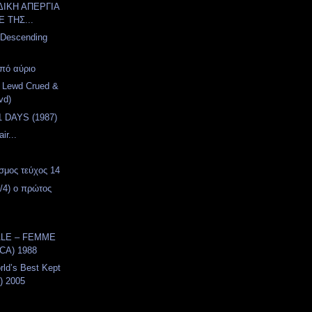
ΙΚΗ ΑΠΕΡΓΙΑ
Ε ΤΗΣ...
 Descending
πό αύριο
– Lewd Crued &
vd)
 DAYS (1987)
ir...
σμος τεύχος 14
/4) ο πρώτος
LE – FEMME
CA) 1988
rld’s Best Kept
d) 2005