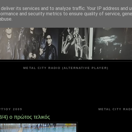
deliver its services and to analyze traffic. Your IP address and 
formance and security metrics to ensure quality of service, gen
METAL CITY
abuse.
METAL CITY RADIO (ALTERNATIVE PLAYER)
ΡΤΊΟΥ 2009
METAL CITY RAD
8/4) ο πρώτος τελικός