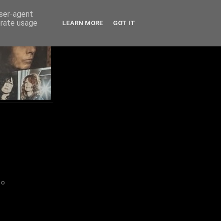
user-agent
erate usage
LEARN MORE
GOT IT
IO