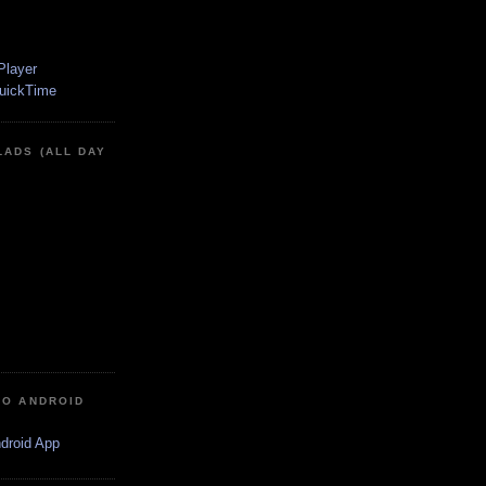
LADS (ALL DAY
IO ANDROID
ndroid App