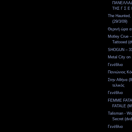
ΠΑΝΕΛΛΑΔ
ΤΗΣ Γ Σ Ε 
The Haunted,
(29/3/09)
Θερινή ώρα α
Motley Crue 
Tattooed (d
SHOGUN – 31
Metal City on a
Γενέθλια
Πανιώνιος Κό
Στην Αθήνα (8
τελικός
Γενέθλια
FEMME FATA
FATALE (M
Talisman - Wo
Secret (dv
Γενέθλια