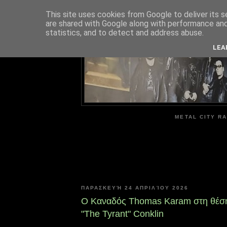
This site uses cookies from Google to deliver its s
are shared with Google along with performance and 
ME
statistics, and to detect and address abuse.
LEA
METAL CITY RA
ΠΑΡΑΣΚΕΥΉ 24 ΑΠΡΙΛΊΟΥ 2026
Ο Καναδός Thomas Karam στη θέση
"The Tyrant" Conklin