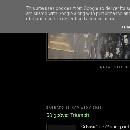
This site uses cookies from Google to deliver its s
are shared with Google along with performance and 
ME
statistics, and to detect and address abuse.
LEA
METAL CITY RA
ΣΆΒΒΑΤΟ 18 ΑΠΡΙΛΊΟΥ 2026
50 χρόνια Triumph
Οι Καναδοί θρύλοι της ροκ T