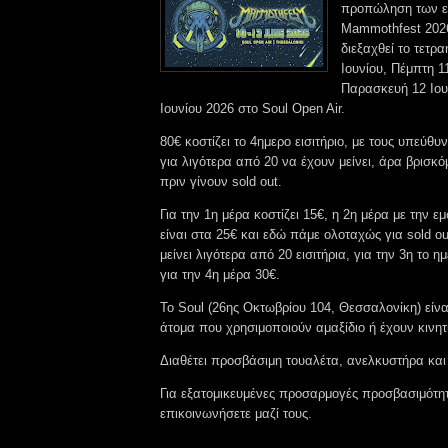
προπώληση των ει
Mammothfest 2026
διεξαχθεί το τετρ
Ιουνίου, Πέμπτη 11
Παρασκευή 12 Ιου
Ιουνίου 2026 στο Soul Open Air.
80€ κοστίζει το 4ημερο εισιτήριο, με τους υπεύθ
για λιγότερα από 20 να έχουν μείνει, άρα βρισκ
πριν γίνουν sold out.
Για την 1η μέρα κοστίζει 15€, η 2η μέρα με την 
είναι στα 25€ και εδώ πάμε ολοταχώς για sold ou
μείνει λιγότερα από 20 εισιτήρια, για την 3η το η
για την 4η μέρα 30€.
Το Soul (26ης Οκτωβρίου 104, Θεσσαλονίκη) είν
άτομα που χρησιμοποιούν αμαξίδιο ή έχουν κινητ
Διαθέτει προσβάσιμη τουαλέτα, ανελκυστήρα κα
Για εξατομικευμένες προσαρμογές προσβασιμότητ
επικοινωνήσετε μαζί τους.