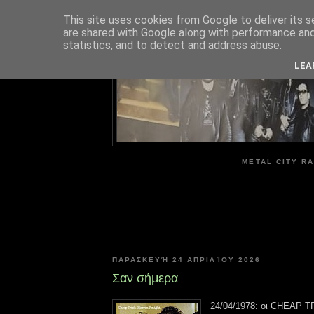
This site uses cookies from Google to deliver its s
are shared with Google along with performance and 
ME
statistics, and to detect and address abuse.
LEA
METAL CITY RA
ΠΑΡΑΣΚΕΥΉ 24 ΑΠΡΙΛΊΟΥ 2026
Σαν σήμερα
24/04/1978: οι CHEAP 