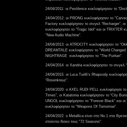
24/04/2011: οι Pestilence κυκλοφόρησαν το “Doctr
24/04/2012: οι PRONG κυκλοφόρησαν το "Carved 
Factory κυκλοφόρησαν το σινγκλ “Recharger”, οι 
κυκλοφόρησαν το “Tragic Idol” και οι TRIXTER 
"New Audio Machine".
24/04/2013: οι ATROCITY κυκλοφόρησαν το "Okku
DREAMTALE κυκλοφόρησαν το "World Changed Fo
NIGHTRAGE κυκλοφόρησαν το "The Puritan".
24/04/2014: οι Xandria κυκλοφόρησαν το σινγκλ “N
24/04/2015: οι Luca Turilli’s Rhapsody κυκλοφόρ
“Rosenkreuz”.
24/04/2020: ο AXEL RUDI PELL κυκλοφόρησε το 
Times", οι Katatonia κυκλοφόρησαν το “City Buria
UNGOL κυκλοφόρησαν το "Forever Black" και 
κυκλοφόρησαν το "Weapons Of Tomorrow".
24/04/2022: ο Metallica είναι στο No.1 στα Βρετα
στούντιο δίσκο τους "72 Seasons".