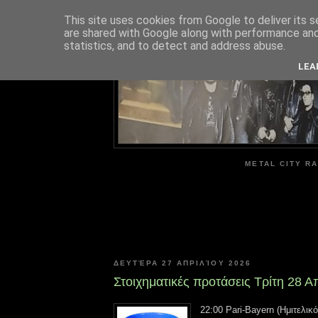
This site uses cookies from Google to deliver its s
are shared with Google along with performance and 
ME
statistics, and to detect and address abuse.
LEA
METAL CITY RA
ΔΕΥΤΈΡΑ 27 ΑΠΡΙΛΊΟΥ 2026
Στοιχηματικές προτάσεις Τρίτη 28 Α
22:00 Pari-Bayern (Ημιτελικό