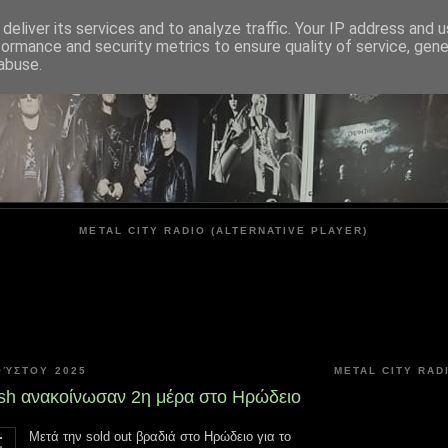
deliver its services and to analyze traffic. Your IP address and 
formance and security metrics to ensure quality of service, gen
METAL CITY
abuse.
METAL CITY RADIO (ALTERNATIVE PLAYER)
ΟΎΣΤΟΥ 2025
METAL CITY RAD
esh ανακοίνωσαν 2η μέρα στο Ηρώδειο
Μετά την sold out βραδιά στο Ηρώδειο για το