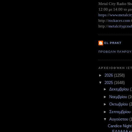
Metal City Radio S
12:00 με 14:00 το με
https://www.metalcit
http://
rockaces.com
metalcitygr.r
http://
EL PRAKT
ΠΡΟΒΟΛΉ ΠΛΉΡΟΥ
ΑΡΧΕΙΟΘΉΚΗ ΙΣ
►
2026
(1258)
▼
2025
(1648)
►
Δεκεμβρίου
(
►
Νοεμβρίου
(1
►
Οκτωβρίου
(
►
Σεπτεμβρίου
▼
Αυγούστου
(
Candice Nigh
ΕΛΛΑΔΑ κα