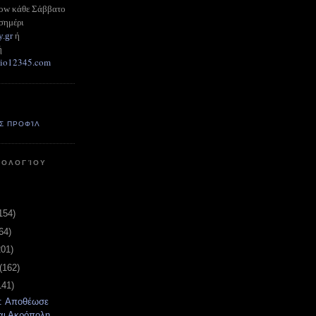
how κάθε Σάββατο
σημέρι
y.gr
ή
ή
adio12345.com
Σ ΠΡΟΦΊΛ
ΤΟΛΟΓΊΟΥ
154)
64)
201)
(162)
141)
t: Αποθέωσε
ι Ακρόπολη,