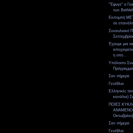
"Έφυγε" ο Γι
των Bethl
Εκπομπή MET
σε επανάλ
Συναυλιακό 
Σεπτεμβρίο
Έχουμε μια α
αποχαιρετι
η οπο...
Υπόλοιπο Συ
Πρόγραμμα
Σαν σήμερα
Γενέθλια
Ελληνικές ται
κανάλια) Σ
ΠΟΙΕΣ ΚΥΚ
ΑΝΑΜΕΝΟΝ
Οκτωβρίου
Σαν σήμερα
Γενέθλια