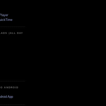
LADS (ALL DAY
IO ANDROID
ndroid App