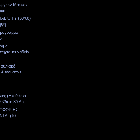
ούργκεν Μπαρτς
ehem
AL CITY (30/08)
ηψη
Πρόγραμμα
υ
κόμα
στήρια περιοδεία,
ναυλιακό
 Αύγουστου
νίες (Ελεύθερα
άββατο 30 Αυ...
ΛΟΦΟΡΙΕΣ
ΤΑΙ (10
)