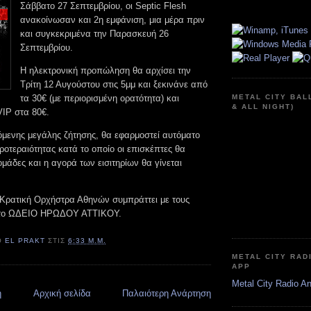
Σάββατο 27 Σεπτεμβρίου, οι Septic Flesh
ανακοίνωσαν και 2η εμφάνιση, μια μέρα πριν
και συγκεκριμένα την Παρασκευή 26
Σεπτεμβρίου.
Η ηλεκτρονική προπώληση θα αρχίσει την
Τρίτη 12 Αυγούστου στις 5μμ και ξεκινάνε από
τα 30€ (με περιορισμένη ορατότητα) και
METAL CITY BAL
& ALL NIGHT)
VIP στα 80€.
μενης μεγάλης ζήτησης, θα εφαρμοστεί αυτόματο
οτεραιότητας κατά το οποίο οι επισκέπτες θα
ομάδες και η αγορά των εισιτηρίων θα γίνεται
 Κρατική Ορχήστρα Αθηνών συμπράττει με τους
το ΩΔΕΙΟ ΗΡΩΔΟΥ ΑΤΤΙΚΟΥ.
Ό
EL PRAKT
ΣΤΙΣ
6:33 Μ.Μ.
METAL CITY RAD
APP
Metal City Radio A
η
Αρχική σελίδα
Παλαιότερη Ανάρτηση