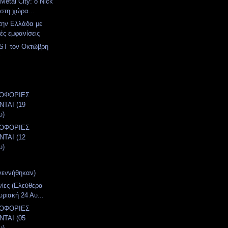
Metal City: ο Nick
στη χώρα...
στην Ελλάδα με
ές εμφανίσεις
T τον Οκτώβρη
α
ΛΟΦΟΡΙΕΣ
ΤΑΙ (19
υ)
ΛΟΦΟΡΙΕΣ
ΤΑΙ (12
υ)
γεννήθηκαν)
νίες (Ελεύθερα
υριακή 24 Αυ...
ΛΟΦΟΡΙΕΣ
ΤΑΙ (05
υ)