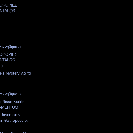
ΛΟΦΟΡΙΕΣ
ΤΑΙ (03
)
γεννήθηκαν)
ΛΟΦΟΡΙΕΣ
ΤΑΙ (26
υ)
e's Mystery για το
γεννήθηκαν)
ο Nisse Karlén
RAMENTUM
 Raven στην
κη θα πάρουν οι