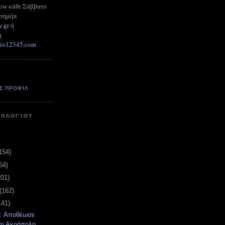
how κάθε Σάββατο
σημέρι
y.gr
ή
ή
adio12345.com
Σ ΠΡΟΦΊΛ
ΤΟΛΟΓΊΟΥ
154)
64)
201)
(162)
141)
t: Αποθέωσε
ι Ακρόπολη,