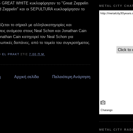
GREAT WHITE κυκλοφόρησαν το "Great Zeppelin
METAL CITY CHA
Led Zeppelin" και οι SEPULTURA κυκλοφόρησαν το
ίζεται το σήριαλ με αλληλοκατηγορίες και
εις ανάμεσα στους Neal Schon και Jonathan Cain
nathan Cain κατηγορεί τον Neal Schon για
ωπικές δαπάνες, από το ταμείο του συγκροτήματος.
Ό
EL PRAKT
ΣΤΙΣ
7:00 Π.Μ.
η
Αρχική σελίδα
Παλαιότερη Ανάρτηση
METAL CITY RAD