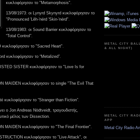
κυκλοφόρησαν το "Metamorphosis".
13/08/1973: οι Lynyrd Skynyrd κυκλοφόρησαν το
"Pronounced 'Lĕh-'nérd 'Skin-'nérd".
13/08/1983: οι Sound Barrier κυκλοφόρησαν το
“Total Control”.
METAL CITY BAL
O κυκλοφόρησαν το "Sacred Heart".
& ALL NIGHT)
ord κυκλοφόρησαν το “Metalized”.
WISTED SISTER κυκλοφόρησαν το "Love Is for
RON MAIDEN κυκλοφόρησαν το single "The Evil That
rté κυκλοφόρησαν το “Stranger than Fiction”.
νει ο Jon Andreas Nödtveidt, τραγουδιστής,
METAL CITY RAD
ρυτικό μέλος των Dissection.
APP
RON MAIDEN κυκλοφόρησαν το "The Final Frontier".
Metal City Radio A
ESTRUCTION κυκλοφόρησαν το "Live Attack", οι