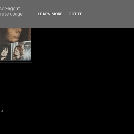
user-agent
erate usage
LEARN MORE
GOT IT
IO