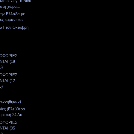
Metal City: ο Nick
στη χώρα...
στην Ελλάδα με
ές εμφανίσεις
T τον Οκτώβρη
α
ΛΟΦΟΡΙΕΣ
ΤΑΙ (19
υ)
ΛΟΦΟΡΙΕΣ
ΤΑΙ (12
υ)
γεννήθηκαν)
νίες (Ελεύθερα
υριακή 24 Αυ...
ΛΟΦΟΡΙΕΣ
ΤΑΙ (05
υ)