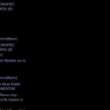
ΛΟΦΟΡΙΕΣ
ΤΑΙ (03
)
γεννήθηκαν)
ΛΟΦΟΡΙΕΣ
ΤΑΙ (26
υ)
e's Mystery για το
γεννήθηκαν)
ο Nisse Karlén
RAMENTUM
 Raven στην
κη θα πάρουν οι