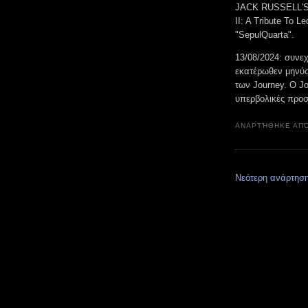
JACK RUSSELL'S 
II: A Tribute To 
"SepulQuarta".
13/08/2024: συνεχ
εκατέρωθεν μηνύσ
των Journey. Ο Jo
υπερβολικές προσ
ΑΝΑΡΤΉΘΗΚΕ ΑΠ
Νεότερη ανάρτησ