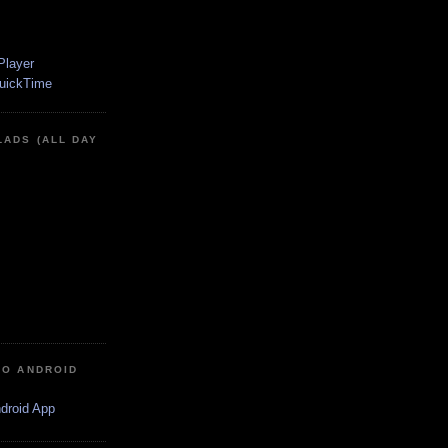
LADS (ALL DAY
IO ANDROID
ndroid App