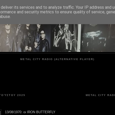
deliver its services and to analyze traffic. Your IP address and 
formance and security metrics to ensure quality of service, gen
METAL CITY
abuse.
METAL CITY RADIO (ALTERNATIVE PLAYER)
ΥΓΟΎΣΤΟΥ 2025
METAL CITY RAD
13/08/1970: οι IRON BUTTERFLY