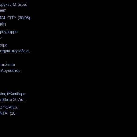
ούργκεν Μπαρτς
ehem
AL CITY (30/08)
ηψη
Πρόγραμμα
υ
κόμα
στήρια περιοδεία,
ναυλιακό
 Αύγουστου
νίες (Ελεύθερα
άββατο 30 Αυ...
ΛΟΦΟΡΙΕΣ
ΤΑΙ (10
)