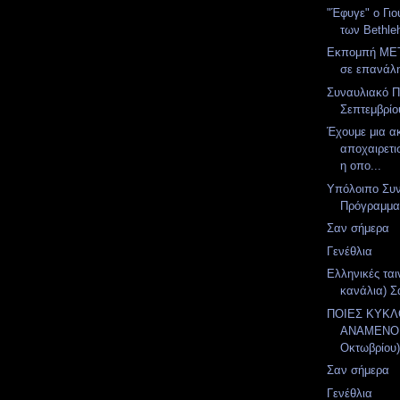
"Έφυγε" ο Γι
των Bethl
Εκπομπή MET
σε επανάλ
Συναυλιακό 
Σεπτεμβρίο
Έχουμε μια α
αποχαιρετι
η οπο...
Υπόλοιπο Συ
Πρόγραμμα
Σαν σήμερα
Γενέθλια
Ελληνικές ται
κανάλια) Σ
ΠΟΙΕΣ ΚΥΚ
ΑΝΑΜΕΝΟΝ
Οκτωβρίου
Σαν σήμερα
Γενέθλια