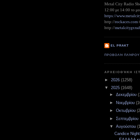
Metal City Radio S
12:00 με 14:00 το με
https://www.metalcit
http://
rockaces.com
metalcitygr.r
http://
EL PRAKT
ΠΡΟΒΟΛΉ ΠΛΉΡΟΥ
ΑΡΧΕΙΟΘΉΚΗ ΙΣ
►
2026
(1258)
▼
2025
(1648)
►
Δεκεμβρίου
(
►
Νοεμβρίου
(1
►
Οκτωβρίου
(
►
Σεπτεμβρίου
▼
Αυγούστου
(
Candice Nigh
ΕΛΛΑΔΑ κα