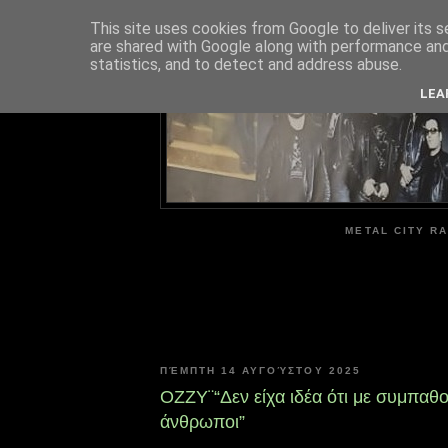
This site uses cookies from Google to deliver its s
are shared with Google along with performance and 
ME
statistics, and to detect and address abuse.
LEA
METAL CITY RA
ΠΈΜΠΤΗ 14 ΑΥΓΟΎΣΤΟΥ 2025
ΟΖΖΥ¨“Δεν είχα ιδέα ότι με συμπαθ
άνθρωποι”