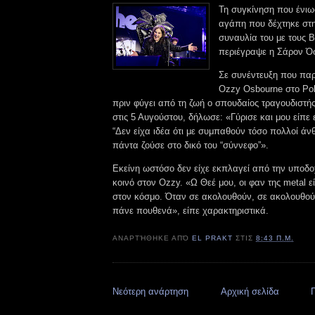
Τη συγκίνηση που ένιω
αγάπη που δέχτηκε στη
συναυλία του με τους 
περιέγραψε η Σάρον 
Σε συνέντευξη που πα
Ozzy Osbourne στο Poll
πριν φύγει από τη ζωή ο σπουδαίος τραγουδιστή
στις 5 Αυγούστου, δήλωσε: «Γύρισε και μου είπε 
“Δεν είχα ιδέα ότι με συμπαθούν τόσο πολλοί ά
πάντα ζούσε στο δικό του “σύννεφο”».
Εκείνη ωστόσο δεν είχε εκπλαγεί από την υποδο
κοινό στον Ozzy. «Ω Θεέ μου, οι φαν της metal είν
στον κόσμο. Όταν σε ακολουθούν, σε ακολουθούν
πάνε πουθενά», είπε χαρακτηριστικά.
ΑΝΑΡΤΉΘΗΚΕ ΑΠΌ
EL PRAKT
ΣΤΙΣ
8:43 Π.Μ.
Νεότερη ανάρτηση
Αρχική σελίδα