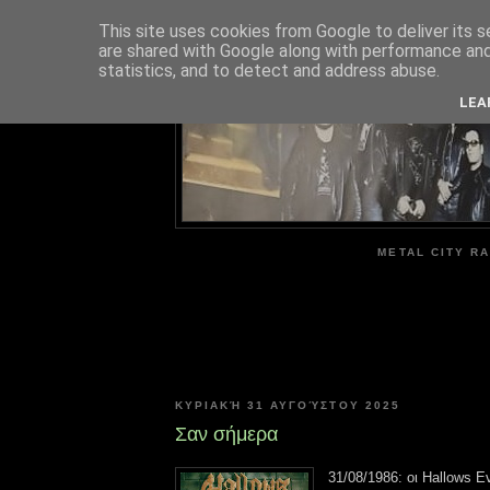
This site uses cookies from Google to deliver its s
are shared with Google along with performance and 
ME
statistics, and to detect and address abuse.
LEA
METAL CITY RA
ΚΥΡΙΑΚΉ 31 ΑΥΓΟΎΣΤΟΥ 2025
Σαν σήμερα
31/08/1986: οι Hallows 