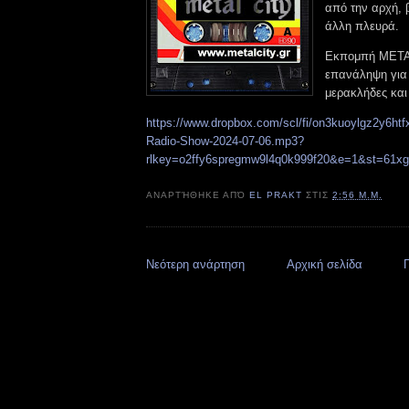
από την αρχή, 
άλλη πλευρά.
Εκπομπή METAL
επανάληψη για
μερακλήδες και 
https://www.dropbox.com/scl/fi/on3kuoylgz2y6htfx
Radio-Show-2024-07-06.mp3?
rlkey=o2ffy6spregmw9l4q0k999f20&e=1&st=61x
ΑΝΑΡΤΉΘΗΚΕ ΑΠΌ
EL PRAKT
ΣΤΙΣ
2:56 Μ.Μ.
Νεότερη ανάρτηση
Αρχική σελίδα