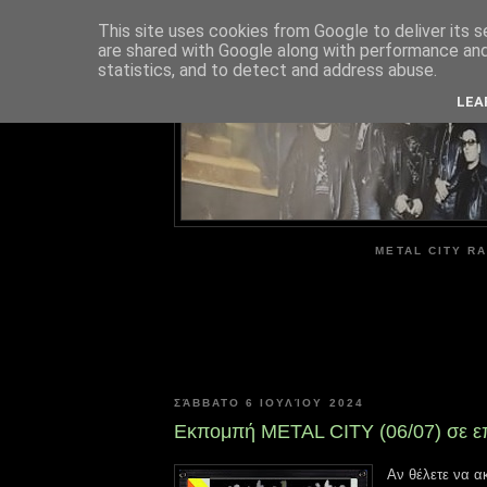
This site uses cookies from Google to deliver its s
are shared with Google along with performance and 
ME
statistics, and to detect and address abuse.
LEA
METAL CITY RA
ΣΆΒΒΑΤΟ 6 ΙΟΥΛΊΟΥ 2024
Εκπομπή METAL CITY (06/07) σε 
Αν θέλετε να α