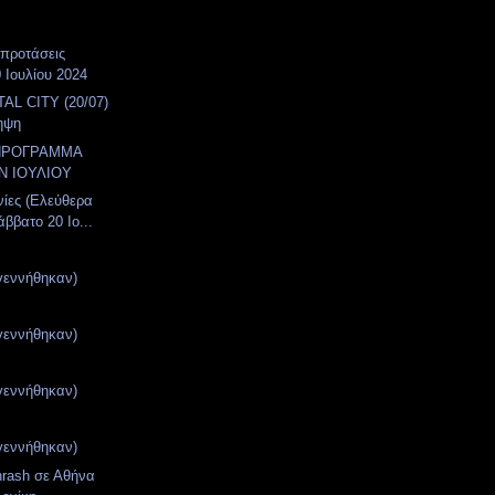
 προτάσεις
 Ιουλίου 2024
AL CITY (20/07)
ηψη
ΠΡΟΓΡΑΜΜΑ
Ν ΙΟΥΛΙΟΥ
νίες (Ελεύθερα
ββατο 20 Ιο...
γεννήθηκαν)
γεννήθηκαν)
γεννήθηκαν)
γεννήθηκαν)
hrash σε Αθήνα