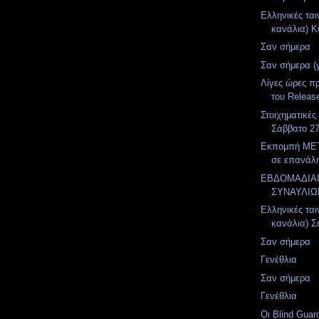
Ελληνικές ται
κανάλια) Κυ
Σαν σήμερα
Σαν σήμερα (
Λίγες ώρες πρ
του Release
Στοιχηματικές
Σάββατο 27
Εκπομπή MET
σε επανάλ
ΕΒΔΟΜΑΔΙΑ
ΣΥΝΑΥΛΙΩ
Ελληνικές ται
κανάλια) Σά
Σαν σήμερα
Γενέθλια
Σαν σήμερα
Γενέθλια
Οι Blind Guar