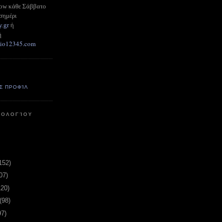
how κάθε Σάββατο
σημέρι
y.gr
ή
ή
adio12345.com
Σ ΠΡΟΦΊΛ
ΤΟΛΟΓΊΟΥ
152)
07)
120)
(98)
97)