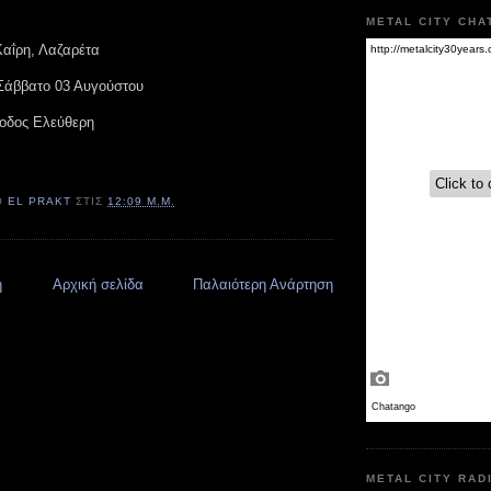
METAL CITY CHA
Καΐρη, Λαζαρέτα
Σάββατο 03 Αυγούστου
οδος Ελεύθερη
Ό
EL PRAKT
ΣΤΙΣ
12:09 Μ.Μ.
η
Αρχική σελίδα
Παλαιότερη Ανάρτηση
METAL CITY RAD