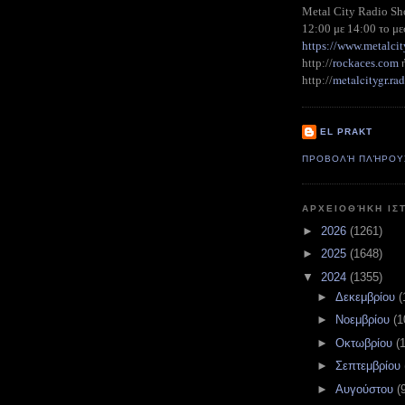
Metal City Radio S
12:00 με 14:00 το με
https://www.metalcit
http://
rockaces.com
metalcitygr.r
http://
EL PRAKT
ΠΡΟΒΟΛΉ ΠΛΉΡΟΥ
ΑΡΧΕΙΟΘΉΚΗ ΙΣ
►
2026
(1261)
►
2025
(1648)
▼
2024
(1355)
►
Δεκεμβρίου
(
►
Νοεμβρίου
(1
►
Οκτωβρίου
(
►
Σεπτεμβρίου
►
Αυγούστου
(