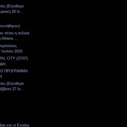
νίες (Ελεύθερα
ριακή 28 Ιο...
γεννήθηκαν)
ιν πέσει η αυλαία
 Athens ...
 προτάσεις
 Ιουλίου 2024
AL CITY (27/07)
ηψη
IΟ ΠΡΟΓΡΑΜΜΑ
Ν
νίες (Ελεύθερα
ββατο 27 Ιο...
dian και οι Εxodus