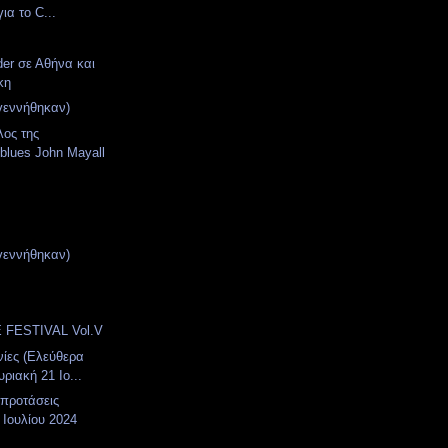
ια το C...
der σε Αθήνα και
κη
γεννήθηκαν)
λος της
 blues John Mayall
γεννήθηκαν)
 FESTIVAL Vol.V
νίες (Ελεύθερα
ριακή 21 Ιο...
 προτάσεις
 Ιουλίου 2024