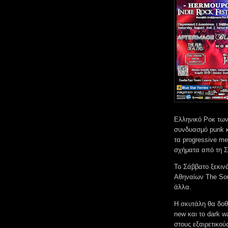
Ελληνικό Ροκ των 
συνδυασμό punk κα
τα progressive me
σχήματα από τη Σ
Το Σάββατο ξεκινά
Αθηναίων The Sou
άλλα.
Η σκυτάλη θα δοθ
new και το dark w
στους εξαιρετικού