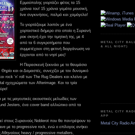
Ερμούπολης γιορτάζει φέτος τα 15
χρόνια του! 15 χρόνια γεμάτα μουσική,
live συγκινήσεις, παλμό και χαμόγελα!
Το γιορτάζουμε λοιπόν με ένα
χορταστικό διήμερο στο οποίο η Συριανή
ροκ σκηνή έχει την τιμητική της, με 4
από τα 6 συγκροτήματα που
METAL CITY BAL
& ALL NIGHT)
συμμετέχουν στη φετινή διοργάνωση να
έρχονται από το νησί μας!
Η Παρασκευή ξεκινάει με το θαυμάσιο
Θηρίο και οι Δαμαστές, συνεχίζει με τον δυναμικό
ι rock ‘n’ roll των The Rug Dealers και κλείνει με
tal ηχοχρώματα των Afterimage. Και τα τρία
ύρο!
 με τις μαγευτικές ακουστικές μελωδίες των
nd Jesters, ένα cover band αλλιώτικο από τα
METAL CITY RAD
APP
εί στους Συριανούς Noblerot που θα παντρέψουν το
Metal City Radio A
ave με το progressive rock, ενώ ο επίλογος ανήκει
ς Αθηναίους heavy / progressive metallers,