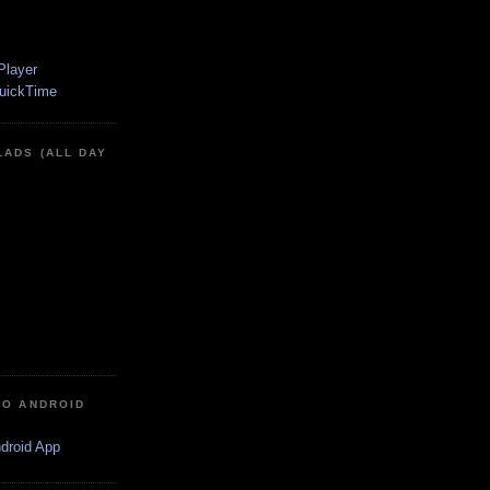
LADS (ALL DAY
IO ANDROID
ndroid App