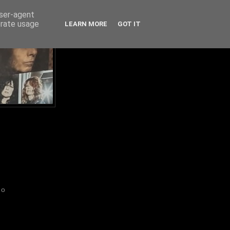
user-agent
erate usage
LEARN MORE
GOT IT
IO