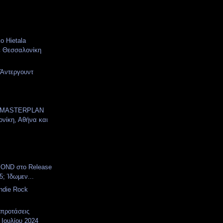
ko Hietala
ε Θεσσαλονίκη
 Άντεργουντ
 MASTERPLAN
νίκη, Αθήνα και
OND στο Release
5; Ίδωμεν...
Indie Rock
 προτάσεις
 Ιουλίου 2024