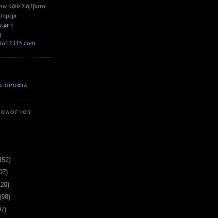
how κάθε Σάββατο
σημέρι
y.gr
ή
ή
adio12345.com
Σ ΠΡΟΦΊΛ
ΤΟΛΟΓΊΟΥ
152)
07)
120)
(98)
97)