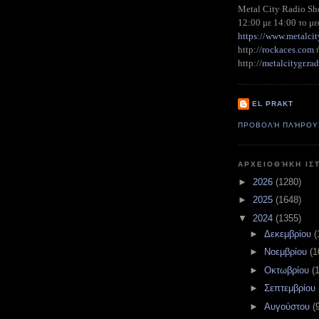
Metal City Radio S
12:00 με 14:00 το με
https://www.metalcit
http://
rockaces.com
metalcitygr.r
http://
EL PRAKT
ΠΡΟΒΟΛΉ ΠΛΉΡΟΥ
ΑΡΧΕΙΟΘΉΚΗ ΙΣ
►
2026
(1280)
►
2025
(1648)
▼
2024
(1355)
►
Δεκεμβρίου
(
►
Νοεμβρίου
(1
►
Οκτωβρίου
(
►
Σεπτεμβρίου
►
Αυγούστου
(