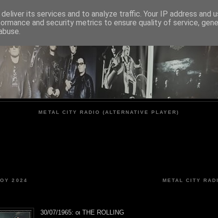
deliver its services and to analyze traffic. Your IP address and 
formance and security metrics to ensure quality of service, gen
METAL CITY
abuse.
METAL CITY RADIO (ALTERNATIVE PLAYER)
ΊΟΥ 2024
METAL CITY RAD
30/07/1965: οι THE ROLLING