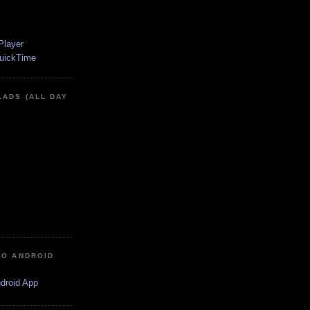
LADS (ALL DAY
IO ANDROID
ndroid App