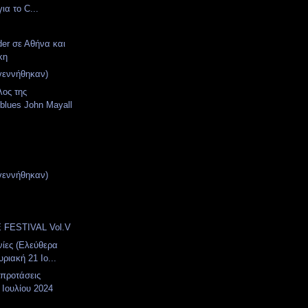
ια το C...
der σε Αθήνα και
κη
γεννήθηκαν)
λος της
 blues John Mayall
γεννήθηκαν)
 FESTIVAL Vol.V
νίες (Ελεύθερα
ριακή 21 Ιο...
 προτάσεις
 Ιουλίου 2024