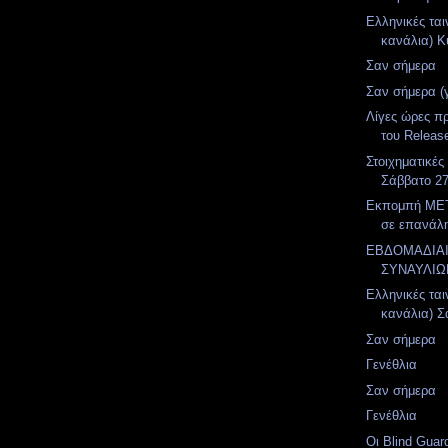
Ελληνικές ται
κανάλια) Κυ
Σαν σήμερα
Σαν σήμερα (
Λίγες ώρες πρ
του Release
Στοιχηματικές
Σάββατο 27
Εκπομπή MET
σε επανάλ
ΕΒΔΟΜΑΔΙΑ
ΣΥΝΑΥΛΙΩ
Ελληνικές ται
κανάλια) Σά
Σαν σήμερα
Γενέθλια
Σαν σήμερα
Γενέθλια
Οι Blind Guar