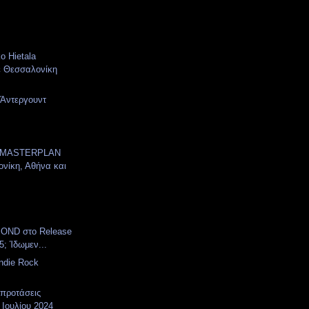
ko Hietala
ε Θεσσαλονίκη
 Άντεργουντ
 MASTERPLAN
νίκη, Αθήνα και
OND στο Release
5; Ίδωμεν...
Indie Rock
 προτάσεις
 Ιουλίου 2024