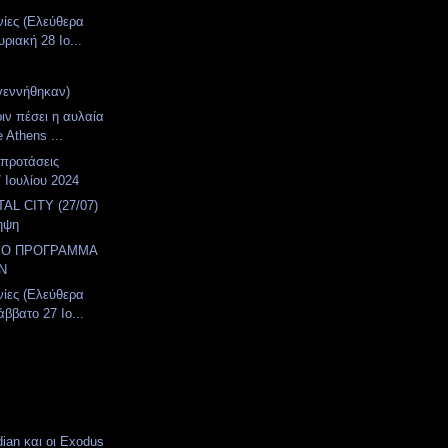
νίες (Ελεύθερα
ριακή 28 Ιο...
γεννήθηκαν)
ιν πέσει η αυλαία
 Athens ...
 προτάσεις
 Ιουλίου 2024
AL CITY (27/07)
ηψη
IΟ ΠΡΟΓΡΑΜΜΑ
Ν
νίες (Ελεύθερα
ββατο 27 Ιο...
dian και οι Εxodus