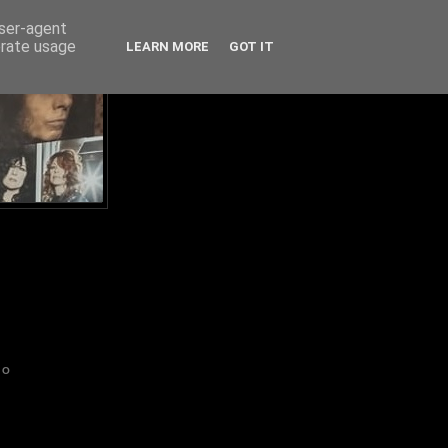
user-agent
erate usage
LEARN MORE
GOT IT
IO