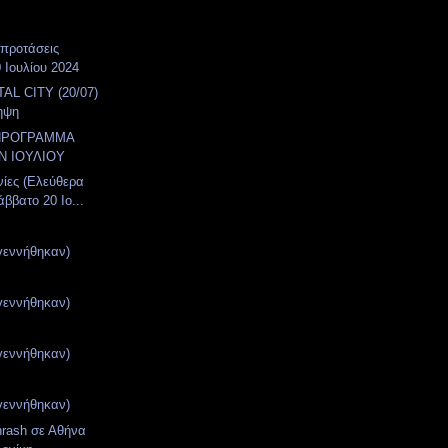
 προτάσεις
 Ιουλίου 2024
AL CITY (20/07)
ηψη
ΠΡΟΓΡΑΜΜΑ
Ν ΙΟΥΛΙΟΥ
νίες (Ελεύθερα
ββατο 20 Ιο...
γεννήθηκαν)
γεννήθηκαν)
γεννήθηκαν)
γεννήθηκαν)
hrash σε Αθήνα