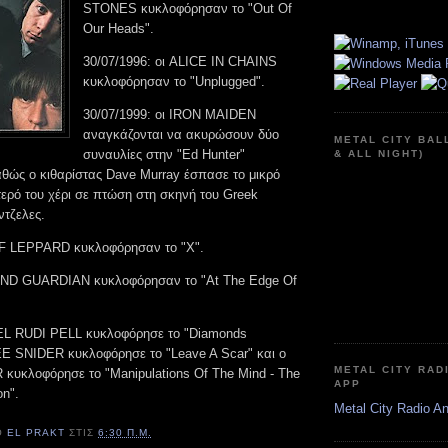
STONES κυκλοφόρησαν το "Out Of
Our Heads".
30/07/1996: οι ALICE IN CHAINS
κυκλοφόρησαν το "Unplugged".
30/07/1999: οι IRON MAIDEN
αναγκάζονται να ακυρώσουν δύο
METAL CITY BAL
συναυλίες στην "Ed Hunter"
& ALL NIGHT)
αθώς ο κιθαρίστας Dave Murray έσπασε το μικρό
τερό του χέρι σε πτώση στη σκηνή του Greek
ντζελες.
EF LEPPARD κυκλοφόρησαν το "X".
LIND GUARDIAN κυκλοφόρησαν το "At The Edge Of
XEL RUDI PELL κυκλοφόρησε το "Diamonds
DEE SNIDER κυκλοφόρησε το "Leave A Scar" και ο
METAL CITY RAD
υκλοφόρησε το "Manipulations Of The Mind - The
APP
on".
Metal City Radio A
Ό
EL PRAKT
ΣΤΙΣ
6:30 Π.Μ.