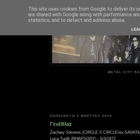
This site uses cookies from Google to deliver its s
are shared with Google along with performance and 
ME
statistics, and to detect and address abuse.
LEA
METAL CITY RA
ΠΑΡΑΣΚΕΥΉ 5 ΜΑΡΤΊΟΥ 2010
Γενέθλια
Zachary Stevens (CIRCLE II CIRCLE/ex-SAVATAG
Luca Turilli (RHAPSODY) - 5/3/1972