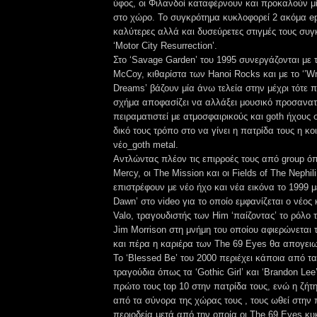
ύφος, οι Φιλανδοί καταφέρνουν και προκαλούν μ
στο χώρο. Το συγκρότημα κυκλοφορεί 2 ακόμα ep 
καλύτερες αλλά και δυσεύρετες στιγμές τους συγ
‘Motor City Resurrection’.
Στο ‘Savage Garden’ του 1995 συνεργάζονται με
McCoy, κιθαρίστα των Hanoi Rocks και με το ‘’Wr
Dreams’ βάζουν μία άνω τελεία στην μέχρι τότε π
σχήμα αποφασίζει να αλλάξει μουσικό προσανατ
πειραματιστεί με ατμοσφαιρικούς και goth ήχους
δικό τους τρόπο στο να γίνει η πατρίδα τους η κο
νέο_goth metal.
Αντλώντας πλέον τις επιρροές τους από group όπ
Mercy, οι The Mission και οι Fields of The Nephil
επιστρέφουν με νέο ήχο και νέα εικόνα το 1999 μ
Dawn’ στο video για το οποίο εμφανίζεται ο νέος 
Valo, τραγουδιστής των Him ‘παίζοντας’ το ρόλο
Jim Morrison στη μνήμη του οποίου αφιερώνεται 
και πέρα η καριέρα των The 69 Eyes θα απογειω
Το ‘Blessed Be’ του 2000 περιέχει κάποια από τ
τραγούδια όπως τα ‘Gothic Girl’ και ‘Brandon Lee’
πρώτο τους top 10 στην πατρίδα τους, ενώ η ζήτ
από τα σύνορα της χώρας τους , τους ωθεί στην
περιοδεία μετά από την οποία οι The 69 Eyes κυ