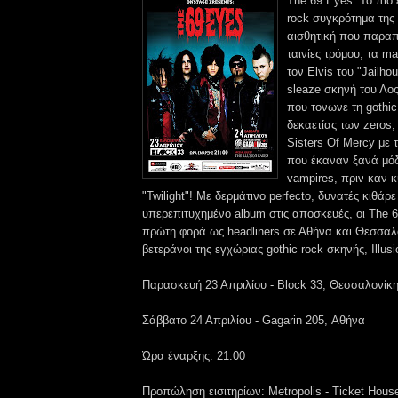
The 69 Eyes: Το πιο 
rock συγκρότημα της
αισθητική που παραπ
ταινίες τρόμου, τα ma
τον Elvis του "Jailho
sleaze σκηνή του Λος
που τονωνε τη gothic
δεκαετίας των zeros,
Sisters Of Mercy με 
που έκαναν ξανά μόδ
vampires, πριν καν 
"Twilight"! Με δερμάτινο perfecto, δυνατές κιθάρε
υπερεπιτυχημένο album στις αποσκευές, οι The 6
πρώτη φορά ως headliners σε Αθήνα και Θεσσαλο
βετεράνοι της εγχώριας gothic rock σκηνής, Illus
Παρασκευή 23 Απριλίου - Block 33, Θεσσαλονίκ
Σάββατο 24 Απριλίου - Gagarin 205, Αθήνα
Ώρα έναρξης: 21:00
Προπώληση εισιτηρίων: Metropolis - Ticket House 