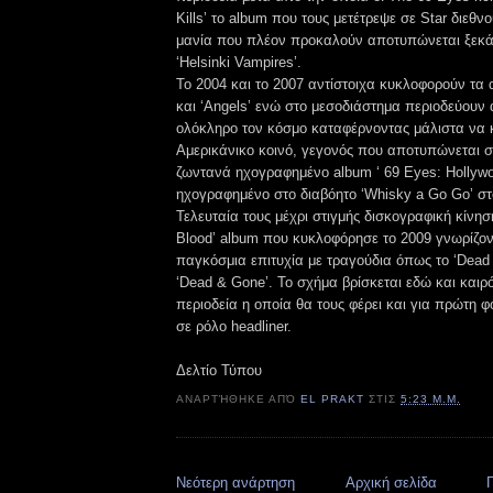
Kills’ το album που τους μετέτρεψε σε Star διεθν
μανία που πλέον προκαλούν αποτυπώνεται ξεκά
‘Helsinki Vampires’.
To 2004 και το 2007 αντίστοιχα κυκλοφορούν τα 
και ‘Angels’ ενώ στο μεσοδιάστημα περιοδεύουν
ολόκληρο τον κόσμο καταφέρνοντας μάλιστα να κ
Αμερικάνικο κοινό, γεγονός που αποτυπώνεται σ
ζωντανά ηχογραφημένο album ‘ 69 Eyes: Hollywoo
ηχογραφημένο στο διαβόητο ‘Whisky a Go Go’ στ
Τελευταία τους μέχρι στιγμής δισκογραφική κίνηση
Blood’ album που κυκλοφόρησε το 2009 γνωρίζον
παγκόσμια επιτυχία με τραγούδια όπως το ‘Dead G
‘Dead & Gone’. To σχήμα βρίσκεται εδώ και και
περιοδεία η οποία θα τους φέρει και για πρώτη
σε ρόλο headliner.
Δελτίο Τύπου
ΑΝΑΡΤΉΘΗΚΕ ΑΠΌ
EL PRAKT
ΣΤΙΣ
5:23 Μ.Μ.
Νεότερη ανάρτηση
Αρχική σελίδα