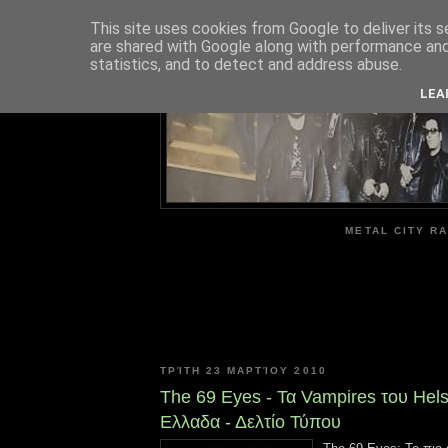
This site uses cookies from Google to deliver its s
are shared with Google along with performance and 
ME
statistics, and to detect and address abuse.
LEA
METAL CITY RA
ΤΡΊΤΗ 23 ΜΑΡΤΊΟΥ 2010
The 69 Eyes - Τα Vampires του Hels
Ελλαδα - Δελτίο Τύπου