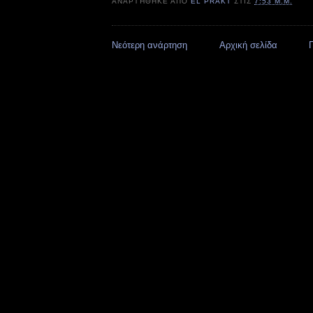
ΑΝΑΡΤΉΘΗΚΕ ΑΠΌ
EL PRAKT
ΣΤΙΣ
7:53 Μ.Μ.
Νεότερη ανάρτηση
Αρχική σελίδα